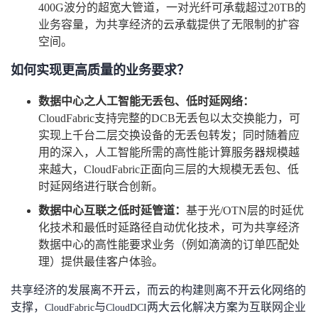
400G
波分的超宽大管道，一对光纤可承载超过
20TB
的
业务容量，为共享经济的云承载提供了无限制的扩容
空间。
如何实现更高质量的业务要求？
数据中心之人工智能无丢包、低时延网络：
CloudFabric
支持完整的
DCB
无丢包以太交换能力，可
实现上千台二层交换设备的无丢包转发；同时随着应
用的深入，人工智能所需的高性能计算服务器规模越
来越大，
CloudFabric
正面向三层的大规模无丢包、低
时延网络进行联合创新。
数据中心互联之低时延管道：
基于光
/OTN
层的时延优
化技术和最低时延路径自动优化技术，可为共享经济
数据中心的高性能要求业务（例如滴滴的订单匹配处
理）提供最佳客户体验。
共享经济的发展离不开云，而云的构建则离不开云化网络的
支撑，
与
两大云化解决方案为互联网企业
CloudFabric
CloudDCI