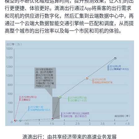
模型的不断优化缩短运算时间，提升预测效果，让人们的出
我
注
的
开
行更便捷、体验更好。滴滴出行通过
将乘客的出行需求
App
和司机的供应进行数字化，然后汇集到云端数据中心中，再
的
Programs
发
通过一个云端大数据智能交通引擎统一匹配和调度，从而提
高整个城市的出行效率以及每一个市民和司机的体验。
支
者
持
学
我
堂
的
我
我
技
的
的
我
术
云
课
的
我
支
声
程
认
的
我
滴滴出行：由共享经济带来的高速业务发展