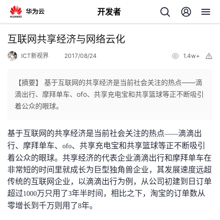
开发者
返
互联网共享经济与网络云化
回
ICT新视界
2017/08/24
1.4w+
举
报
【摘要】 基于互联网的共享经济是当前社会关注的热点——滴
滴出行、摩拜单车、ofo、共享充电宝和共享篮球等正不断吸引
着公众的眼球。
个
基于互联网的共享经济是当前社会关注的热点
滴滴出
——
我
人
行、摩拜单车、
、共享充电宝和共享篮球等正不断吸引
ofo
着公众的眼球。共享经济的代表企业滴滴出行和摩拜单车在
的
主
非常短的时间里就成长为巨型独角兽企业，其发展速度远超
传统的互联网企业，以滴滴出行为例，从公司初建到日订单
开
页
超过
万只用了
年半时间，相比之下，淘宝的订单数从
1000
3
零增长到千万则用了
年。
8
发