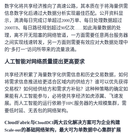
数字化将共享经济推向了高速公路，其本质在于将海量供需
信息数字化后通过大数据分析实现最佳匹配。公开资料显
示，滴滴每日完成订单超过
万单、每日处理数据超过
2000
、每日路径规划超过
亿次
如此海量数据的处
2000TB
90
……
理，离不开无阻塞的网络管道，一方面需要任意两台服务器
之间实现线速转发，另一方面则需要有效应对大数据处理中
的
多打一
访问所带来的流量浪涌。
“
”
人工智能对网络质量提出更高要求
共享经济积累了海量数字化供需信息和历史交易数据，如何
将需求信息推送给更适合区域内的供给方？谁可以优先获得
交易权？如何给供给方和需求方补贴？这种种策略的确定如
果能有人工智能参与，必将使共享经济如虎添翼、飞速发
展。而人工智能的运行依赖于
服务器的大规模集群，需
HPC
要低时延、无丢包的网络架构。
CloudFabric
与
两大云化解决方案可为企业构建
CloudDCI
的基础网络架构，最大可为单数据中心集群扩展
Scale-out