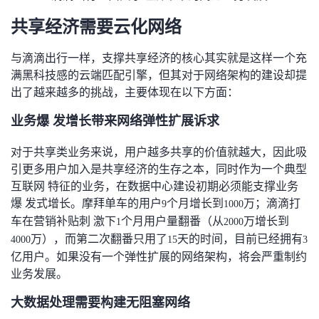
持
建
证
实
的
共享经济需要云化网络
议
验
收
与滴滴出行一样，支撑共享经济的核心其实就是这样一个充
满黑科技感的云端匹配引擎，但其对于网络架构的建设却提
藏
出了越来越多的挑战，主要体现在以下方面：
业务爆 发增长带来网络弹性扩展诉求
对于共享类业务来说，用户越多共享的价值就越大，因此吸
引更多用户加入是共享经济的生存之本，同时作为一个典型
互联网 特征的业务，在数据中心建设初期必须能支撑业务
爆 发式增长。摩拜单车的用户
个月增长到
万；滴滴打
9
1000
车在营销补贴刺 激下
个月用户量翻番（从
万增长到
1
2000
万），而第二次翻番只用了
天的时间，目前已经拥有
4000
15
3
亿用户。如果没有一个弹性扩展的网络架构，将会严重制约
业务发展。
大数据处理需要构建无阻塞网络