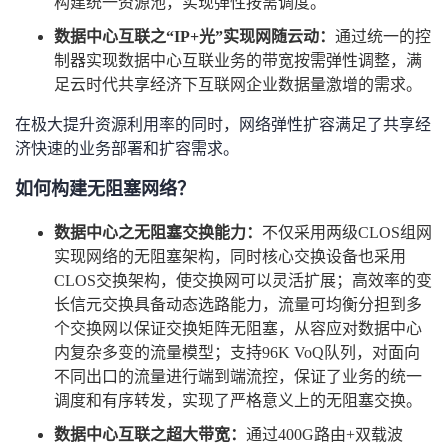
构建统一资源池，实现弹性按需调度。
数据中心互联之
“IP+
光
”
实现网随云动：
通过统一的控
制器实现数据中心互联业务的带宽按需弹性调整，满
足云时代共享经济下互联网企业数据量激增的需求。
在极大提升资源利用率的同时，网络弹性扩容满足了共享经
济快速的业务部署和扩容需求。
如何构建无阻塞网络？
数据中心之无阻塞交换能力：
不仅采用两级
CLOS
组网
实现网络的无阻塞架构，同时核心交换设备也采用
CLOS
交换架构，使交换网可以灵活扩展；高效率的变
长信元交换具备动态选路能力，流量可均衡分担到多
个交换网以保证交换矩阵无阻塞，从容应对数据中心
内复杂多变的流量模型；支持
96K VoQ
队列，对面向
不同出口的流量进行端到端流控，保证了业务的统一
调度和有序转发，实现了严格意义上的无阻塞交换。
数据中心互联之超大带宽：
通过
400G
路由
+
双载波