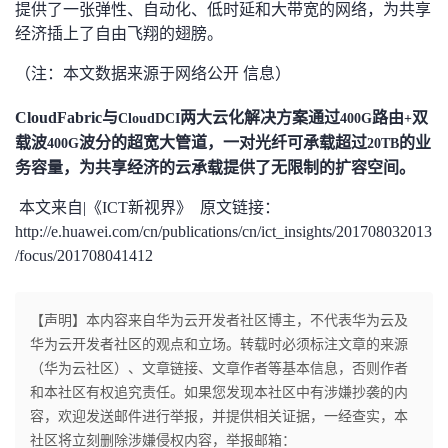
提供了一张弹性、自动化、低时延和大带宽的网络，为共享
经济插上了自由飞翔的翅膀。
（注：本文数据来源于网络公开 信息）
CloudFabric
与
两大云化解决方案通过
路由
双
CloudDCI
400G
+
载波
波分的超宽大管道，一对光纤可承载超过
的业
400G
20TB
务容量，为共享经济的云承载提供了无限制的扩容空间。
本文来自|《ICT新视界》 原文链接：
http://e.huawei.com/cn/publications/cn/ict_insights/201708032013
/focus/201708041412
【声明】本内容来自华为云开发者社区博主，不代表华为云及
华为云开发者社区的观点和立场。转载时必须标注文章的来源
（华为云社区）、文章链接、文章作者等基本信息，否则作者
和本社区有权追究责任。如果您发现本社区中有涉嫌抄袭的内
容，欢迎发送邮件进行举报，并提供相关证据，一经查实，本
社区将立刻删除涉嫌侵权内容，举报邮箱：