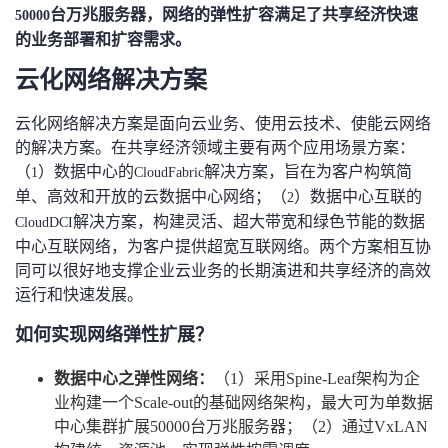
台万兆服务器，网络的弹性扩容满足了共享经济快速
50000
的业务部署和扩容需求。
云化网络解决方案
云化网络解决方案是面向云业务、使用云技术、使能云网络
的解决方案。在共享经济领域主要有两个应用场景方案：
（
）数据中心的
解决方案，旨在为客户构筑简
1
CloudFabric
单、高效和开放的云数据中心网络；（
）数据中心互联的
2
解决方案，构建灵活、超大带宽和绿色节能的数据
CloudDCI
中心互联网络，为客户提供超宽互联网络。两个方案相互协
同可以很好地支撑企业云业务的长期演进和共享经济的高效
运行和快速发展。
如何实现网络弹性扩展？
数据中心之弹性网络：
（
1
）采用
Spine-Leaf
架构为企
业构建一个
Scale-out
的基础网络架构，最大可为单数据
中心集群扩展
50000
台万兆服务器；（
2
）通过
VxLAN