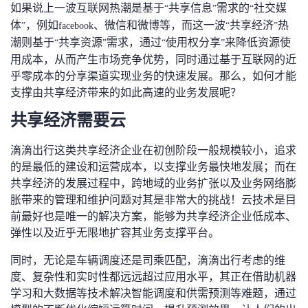
如果说上一波互联网热潮是基于
共享信息
需求的
社交媒
“
”
“
者
体
，例如
、微信和微博等，而这一波
共享经济
热
”
facebook
“
”
潮则基于
共享资源
需求，通过
使用权分享
来降低资源使
“
”
“
”
我
用成本，从而产生市场竞争优势，同时通过基于互联网的近
乎零成本的分享渠道实现业务的快速发展。那么，如何才能
的
我
支撑由共享经济带来的如此高速的业务发展呢？
共享经济需要云
博
的
我
滴滴出行这类共享经济企业在初创阶段一般规模较小，追求
客
论
的
我
的是最低的建设和运营成本，以支撑业务最快地发展；而在
共享经济的发展过程中，跨地域的业务扩张以及业务网络膨
坛
圈
的
我
胀带来的管理和维护问题对其是非常大的挑战！云技术是目
前最好也是唯一的解决方案，能够为共享经济企业低成本、
子
直
的
我
弹性以及近乎无限地扩容其业务支撑平台。
我
播
活
的
同时，无论是车辆调度还是司乘匹配，滴滴出行考虑的维
度、复杂性和实时性都远远超过应用水平，其正在借助机器
我
动
关
的
学习和大数据等技术解决智能调度和供需预测等难题，通过