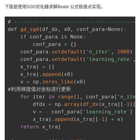
下面是使用SGD优化器求解Beale 公式极值点实现。
# 
--
--
--
--
--
--
--
--
--
--
--
--
--
--
--
--
--
--
--
--
def 
gd_sgd
(
df_dx
,
 x0
,
 conf_para
=
None
)
:
if
 conf_para is None
:
        conf_para 
=
{
}
    conf_para
.
setdefault
(
'n_iter'
,
1000
)
 
    conf_para
.
setdefault
(
'learning_rate'
,
    x_traj 
=
[
]
    x_traj
.
append
(
x0
)
    v 
=
 np
.
zeros_like
(
x0
)
#利用梯度值对坐标进行更新

for
 iter 
in
range
(
1
,
 conf_para
[
'n_iter
        dfdx 
=
 np
.
array
(
df_dx
(
x_traj
[
-
1
]
[
0
        v 
=
-
 conf_para
[
'learning_rate'
]
*
        x_traj
.
append
(
x_traj
[
-
1
]
+
 v
)
return
 x_traj
