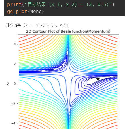
print
(
"目标结果 (x_1, x_2) = (3, 0.5)"
)
gd_plot
(
None
)