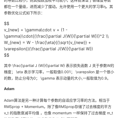
的导数比较小，则其指数加权平均就小，这样就保证了各维度导数
都在一个量级，进而减少了摆动。允许使用一个更大的学习率η。其
参数优化公式如下所示：
$$
v_{new} = \gamma\cdot v + (1 -
\gamma)\cdot{(\frac{\partial J(W)}{\partial W})}^2 \\
W_{new} = W - \frac{\eta}{(\sqrt{v_{new}} +
\varepsilon)}(\frac{\partial J(W)}{\partial W})
$$
其中
\frac{\partial J (W)}{\partial W}
表示损失函数 J 关于参数W的
梯度；
\eta
表示学习率，一般取值0.001；
\varepsilon
是一个很小
的数，防止分母为0；
\gamma
表示动量的大小,一般取值为0.9。
Adam
Adam算法是另一种计算每个参数的自适应学习率的方法。相当于
RMSprop + Momentum。除了像RMSprop存储了过去梯度的平方
v_t
的指数衰减平均值 ，也像 momentum 一样保持了过去梯度
m_t