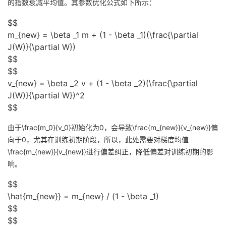
的指数衰减平均值。其参数优化公式如下所示：
$$
m_{new} = \beta _1 m + (1 - \beta _1)(\frac{\partial
J(W)}{\partial W})
$$
$$
v_{new} = \beta _2 v + (1 - \beta _2)(\frac{\partial
J(W)}{\partial W})^2
$$
由于
\frac{m_0}{v_0}
初始化为0，会导致
\frac{m_{new}}{v_{new}}
偏
向于0，尤其在训练初期阶段，所以，此处需要对梯度均值
\frac{m_{new}}{v_{new}}
进行偏差纠正，降低偏差对训练初期的影
响。
$$
\hat{m_{new}} = m_{new} / (1 - \beta _1)
$$
$$