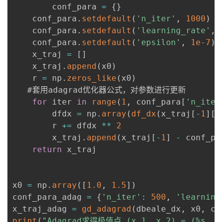
        conf_para 
=
{
}
    conf_para
.
setdefault
(
'n_iter'
,
1000
)
 
    conf_para
.
setdefault
(
'learning_rate'
,
    conf_para
.
setdefault
(
'epsilon'
,
1e-7
)
    x_traj 
=
[
]
    x_traj
.
append
(
x0
)
    r 
=
 np
.
zeros_like
(
x0
)
   #套用adagrad优化器公式，对参数进行更新

for
 iter 
in
range
(
1
,
 conf_para
[
'n_iter
        dfdx 
=
 np
.
array
(
df_dx
(
x_traj
[
-
1
]
[
0
        r 
+=
 dfdx 
**
2
        x_traj
.
append
(
x_traj
[
-
1
]
-
 conf_pa
return
 x_traj

x0 
=
 np
.
array
(
[
1.0
,
1.5
]
)
conf_para_adag 
=
{
'n_iter'
:
500
,
'learning
x_traj_adag 
=
gd_adagrad
(
dbeale_dx
,
 x0
,
 co
print
(
"Adagrad求得极值点 (x_1, x_2) = (%s, %