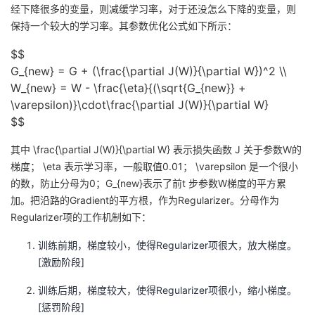
经下降很多的变量，则减缓学习率，对于还没怎么下降的变量，则
保持一个较大的学习率。其参数优化公式如下所示：
$$
G_{new} = G + (\frac{\partial J(W)}{\partial W})^2 \\
W_{new} = W - \frac{\eta}{(\sqrt{G_{new}} +
\varepsilon)}\cdot\frac{\partial J(W)}{\partial W}
$$
其中
\frac{\partial J(W)}{\partial W}
表示损失函数 J 关于参数W的
梯度；
\eta
表示学习率，一般取值0.01；
\varepsilon
是一个很小
的数，防止分母为0；
G_{new}
表示了前t 步参数
W
梯度的平方累
加。把沿路的Gradient的平方根，作为Regularizer。分母作为
Regularizer项的工作机制如下：
训练前期，梯度较小，使得Regularizer项很大，放大梯度。
[激励阶段]
训练后期，梯度较大，使得Regularizer项很小，缩小梯度。
[惩罚阶段]