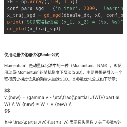
x0 
=
 np
.
array
(
[
1.0
,
1.5
]
)
conf_para_sgd 
=
{
'n_iter'
:
2000
,
'learning
x_traj_sgd 
=
gd_sgd
(
dbeale_dx
,
 x0
,
 conf_pa
print
(
"SGD求得极值点 (x_1, x_2) = (%s, %s)"
gd_plot
(
x_traj_sgd
)
使用动量优化器优化Beale 公式
Momentum：是动量优化法中的一种（Momentum、NAG），即使
用动量(Momentum)的随机梯度下降法(SGD)，主要思想是引入一个
积攒历史梯度信息的动量来加速SGD。其参数优化公式如下所示：
$$
v_{new} = \gamma v - \eta\frac{\partial J(W)}{\partial
W} \\ W_{new} = W + v_{new} \\
$$
其中
\frac{\partial J(W)}{\partial W}
表示损失函数 J 关于参数W的