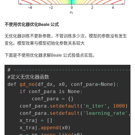
不使用优化器优化Beale 公式
无优化器训练不更新参数，不管训练多少次，模型的参数没有发生
变化。模型效果与模型初始化参数关系较大
下面是不使用优化器求解Beale 公式极值点实现。
# 
--
--
--
--
--
--
--
--
--
--
--
--
--
--
--
--
--
--
--
--
#定义无优化器函数

def 
gd_no
(
df_dx
,
 x0
,
 conf_para
=
None
)
:
if
 conf_para is None
:
        conf_para 
=
{
}
    conf_para
.
setdefault
(
'n_iter'
,
1000
)
 
    conf_para
.
setdefault
(
'learning_rate'
,
    x_traj 
=
[
]
    x_traj
.
append
(
x0
)
    v 
=
 np
.
zeros_like
(
x0
)