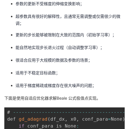
参数的更新不受梯度的伸缩变换影响；
超参数具有很好的解释性，且通常无需调整或仅需很少的微
调；
更新的步长能够被限制在大致的范围内（初始学习率）；
能自然地实现步长退火过程（自动调整学习率）；
很适合应用于大规模的数据及参数的场景；
适用于不稳定目标函数；
适用于梯度稀疏或梯度存在很大噪声的问题；
下面是使用自适应优化器求解Beale 公式极值点实现。
# 
--
--
--
--
--
--
--
--
--
--
--
--
--
--
--
--
--
--
--
--
def 
gd_adagrad
(
df_dx
,
 x0
,
 conf_para
=
None
)
:
if
 conf_para is None
: