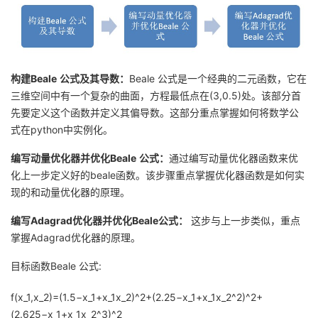
我
注
的
开
的
Programs
发
构建Beale
公式及其导数：
Beale 公式是一个经典的二元函数，它在
支
者
三维空间中有一个复杂的曲面，方程最低点在(3,0.5)处。该部分首
先要定义这个函数并定义其偏导数。这部分重点掌握如何将数学公
持
学
式在python中实例化。
我
堂
编写动量优化器并优化Beale
公式：
通过编写动量优化器函数来优
化上一步定义好的beale函数。该步骤重点掌握优化器函数是如何实
的
我
我
现的和动量优化器的原理。
编写Adagrad优化器并优化Beale公式：
这步与上一步类似，重点
技
的
的
我
掌握Adagrad优化器的原理。
术
云
课
的
我
目标函数Beale 公式:
支
声
程
认
的
我
f(x_1,x_2)=(1.5−x_1+x_1x_2)^2+(2.25−x_1+x_1x_2^2)^2+
(2.625−x_1+x_1x_2^3)^2