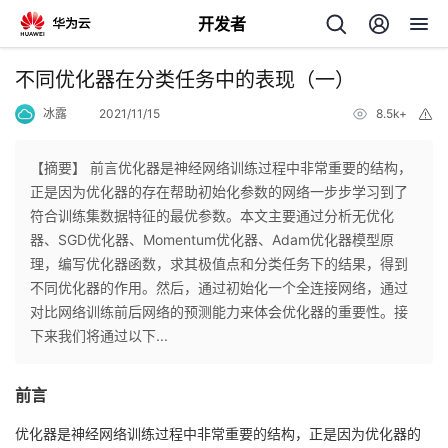
开发者
返
不同优化器在分类任务中的表现（一）
回
冰露
2021/11/15
8.5k+
举
报
【摘要】 前言优化器是神经网络训练过程中非常重要的结构，
正是因为优化器的存在帮助初始化参数的网络一步步学习到了
符合训练集数据特征的最优参数。本文主要通过分析无优化
个
器、SGD优化器、Momentum优化器、Adam优化器模型原
理，编写优化器函数，求其极值点和分类任务下的结果，得到
我
人
不同优化器的作用。然后，通过初始化一个全连接网络，通过
对比网络训练前后网络的预测能力来体会优化器的重要性。接
的
主
下来我们将通过以下...
开
页
前言
发
优化器是神经网络训练过程中非常重要的结构，正是因为优化器的