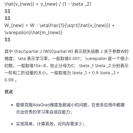
\hat{v_{new}} = v_{new} / (1 - \beta _2)
$$
$$
W_{new} = W - \eta\frac{1}{\sqrt{\hat{v_{new}}} +
\varepsilon}\hat{m_{new}}
$$
其中
\frac{\partial J (W)}{\partial W}
表示损失函数 J 关于参数W的
梯度；
\eta
表示学习率，一般取值0.001；
\varepsilon
是一个很小
的数，一般取值10e−8，防止分母为0；
\beta _1
\beta _2
分别表示
一阶和二阶动量的大小，一般取值为
\beta _1 = 0.9
\beta _2 =
0.99
。
优点
能够克服AdaGrad梯度急剧减小的问题，在很多应用中都展
示出优秀的学习率自适应能力；
实现简单，计算高效，对内存需求少；