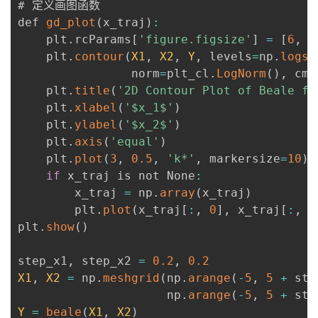
# 定义画图函数

def 
gd_plot
(
x_traj
)
:
    plt
.
rcParams
[
'figure.figsize'
]
=
[
6
,
6
    plt
.
contour
(
X1
,
X2
,
Y
,
 levels
=
np
.
logsp
                norm
=
plt_cl
.
LogNorm
(
)
,
 cma
    plt
.
title
(
'2D Contour Plot of Beale fu
    plt
.
xlabel
(
'$x_1$'
)
    plt
.
ylabel
(
'$x_2$'
)
    plt
.
axis
(
'equal'
)
    plt
.
plot
(
3
,
0.5
,
'k*'
,
 markersize
=
10
)
if
 x_traj is not None
:
        x_traj 
=
 np
.
array
(
x_traj
)
        plt
.
plot
(
x_traj
[
:
,
0
]
,
 x_traj
[
:
,
1
plt
.
show
(
)
step_x1
,
 step_x2 
=
0.2
,
0.2
X1
,
X2
=
 np
.
meshgrid
(
np
.
arange
(
-
5
,
5
+
 ste
                     np
.
arange
(
-
5
,
5
+
 ste
Y
=
beale
(
X1
,
X2
)