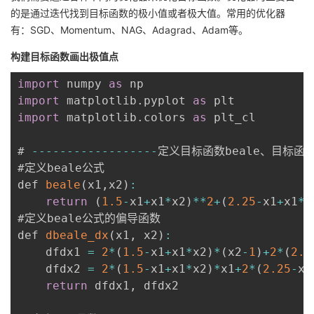
的是通过迭代找到目标函数的极小值或者极大值。常用的优化器
有：SGD、Momentum、NAG、Adagrad、Adam等。
构建目标函数画出极值点
import
 numpy 
as
import
 matplotlib
.
pyplot 
as
import
 matplotlib
.
colors 
as
 plt_cl

# 
--
--
--
--
--
--
--
--
--
定义目标函数beale、目标函数
#定义beale公式

def 
beale
(
x1
,
x2
)
:
return
(
1.5
-
x1
+
x1
*
x2
)
**
2
+
(
2.25
-
x1
+
x1
*
x
#定义beale公式的偏导函数

def 
dbeale_dx
(
x1
,
 x2
)
:
    dfdx1 
=
2
*
(
1.5
-
x1
+
x1
*
x2
)
*
(
x2
-
1
)
+
2
*
(
2.2
    dfdx2 
=
2
*
(
1.5
-
x1
+
x1
*
x2
)
*
x1
+
2
*
(
2.25
-
x1
return
 dfdx1
,
 dfdx2
