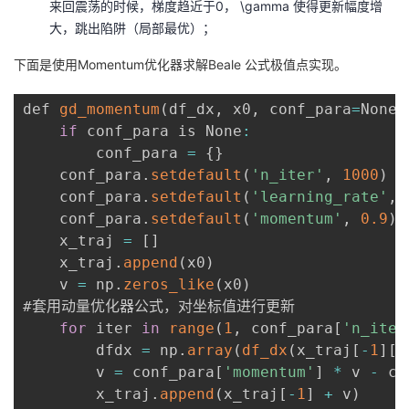
来回震荡的时候，梯度趋近于0，
\gamma
使得更新幅度增
大，跳出陷阱（局部最优）；
下面是使用Momentum优化器求解Beale 公式极值点实现。
def 
gd_momentum
(
df_dx
,
 x0
,
 conf_para
=
None
)
if
 conf_para is None
:
        conf_para 
=
{
}
    conf_para
.
setdefault
(
'n_iter'
,
1000
)
 
    conf_para
.
setdefault
(
'learning_rate'
,
    conf_para
.
setdefault
(
'momentum'
,
0.9
)
 
    x_traj 
=
[
]
    x_traj
.
append
(
x0
)
    v 
=
 np
.
zeros_like
(
x0
)
#套用动量优化器公式，对坐标值进行更新

for
 iter 
in
range
(
1
,
 conf_para
[
'n_iter
        dfdx 
=
 np
.
array
(
df_dx
(
x_traj
[
-
1
]
[
0
        v 
=
 conf_para
[
'momentum'
]
*
 v 
-
 co
        x_traj
.
append
(
x_traj
[
-
1
]
+
 v
)