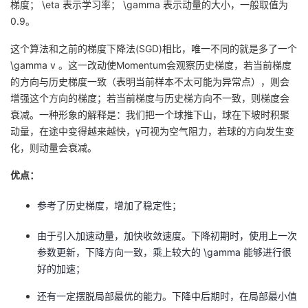
梯度；
\eta
表示学习率；
\gamma
表示动量的大小，一般取值为
0.9。
这个算法和之前的梯度下降法(SGD)相比，唯一不同的就是多了一个
\gamma v
。这一改动使Momentum会观察历史梯度，若当前梯度
的方向与历史梯度一致（表明当前样本不太可能为异常点），则会
增强这个方向的梯度；若当前梯度与历史梯方向不一致，则梯度会
衰减。一种形象的解释是：我们把一个球推下山，球在下坡时积聚
动量，在途中变得越来越快，γ可视为空气阻力，若球的方向发生变
化，则动量会衰减。
优点：
参考了历史梯度，增加了稳定性；
由于引入加速动量，加快收敛速度。下降初期时，使用上一次
参数更新，下降方向一致，乘上较大的
\gamma
能够进行很
好的加速；
还有一定摆脱局部最优的能力。下降中后期时，在局部最小值