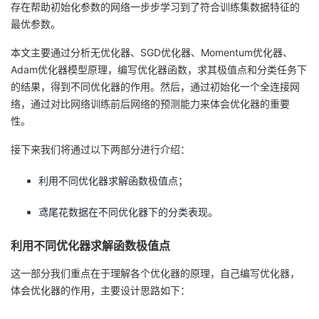
存在帮助初始化参数的网络一步步学习到了符合训练集数据特征的
最优参数。
者
本文主要通过分析无优化器、SGD优化器、Momentum优化器、
我
Adam优化器模型原理，编写优化器函数，求其极值点和分类任务下
的结果，得到不同优化器的作用。然后，通过初始化一个全连接网
的
我
络，通过对比网络训练前后网络的预测能力来体会优化器的重要
性。
博
的
我
接下来我们将通过以下两部分进行介绍：
客
论
的
我
利用不同优化器求解函数极值点；
坛
圈
的
我
鸢尾花数据在不同优化器下的分类表现。
子
直
的
我
利用不同优化器求解函数极值点
我
播
活
的
这一部分我们重点在于理解各个优化器的原理，自己编写优化器，
体会优化器的作用，主要设计思路如下：
我
动
关
的