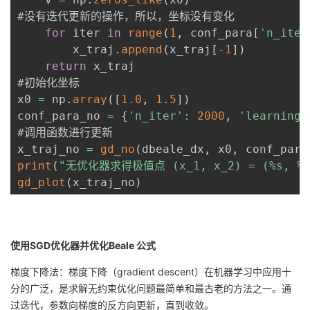
#没有迭代更新的操作，所以，坐标没有变化

for
 iter 
in
range
(
1
,
 conf_para
[
'n_iter
        x_traj
.
append
(
x_traj
[
-
1
]
)
return
 x_traj

#初始化坐标

x0 
=
 np
.
array
(
[
1.0
,
1.5
]
)
conf_para_no 
=
{
'n_iter'
:
2000
,
'learning_
#调用函数进行更新

x_traj_no 
=
gd_no
(
dbeale_dx
,
 x0
,
 conf_para
print
(
"无优化器求得极值点 (x_1, x_2) = (%s, %s
gd_plot
(
x_traj_no
)
使用SGD优化器并优化Beale 公式
梯度下降法：梯度下降（gradient descent）在机器学习中应用十
分的广泛，是求解无约束优化问题最简单和最古老的方法之一。通
过迭代，参数向梯度的反方向更新，直到收敛。