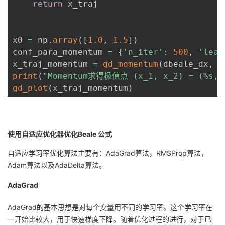
return
 x_traj

x0 
=
 np
.
array
(
[
1.0
,
1.5
]
)
conf_para_momentum 
=
{
'n_iter'
:
500
,
'lear
x_traj_momentum 
=
gd_momentum
(
dbeale_dx
,
 x
print
(
"Momentum求得极值点 (x_1, x_2) = (%s, 
gd_plot
(
x_traj_momentum
)
使用自适应优化器优化Beale 公式
自适应学习率优化算法主要有：AdaGrad算法，RMSProp算法，
Adam算法以及AdaDelta算法。
AdaGrad
AdaGrad的基本思想是对每个变量用不同的学习率。这个学习率在
一开始比较大，用于快速梯度下降。随着优化过程的进行，对于已