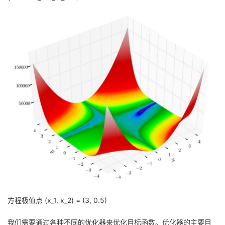
持
建
证
实
的
议
验
收
藏
方程极值点 (x_1, x_2) = (3, 0.5)
我们需要通过各种不同的优化器来优化目标函数。优化器的主要目