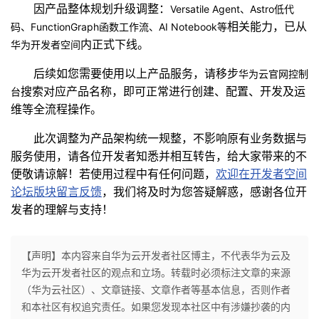
因产品整体规划升级调整：
Versatile Agent
、
Astro
低代
者
相关能力，已从
码、
FunctionGraph
函数工作流、
AI Notebook等
内正式下线。
华为开发者空间
我
后续如您需要使用以上产品服务，请移步
华为云官网控制
搜索对应产品名称，即可正常进行创建、配置、开发及运
台
的
我
维等全流程操作。
博
的
我
此次调整为产品架构统一规整，不影响原有业务数据与
服务使用，请各位开发者知悉并相互转告，给大家带来的不
客
论
的
我
便敬请谅解！若使用过程中有任何问题，
欢迎在开发者空间
论坛版块留言反馈
，我们将及时为您答疑解惑，感谢各位开
坛
圈
的
我
发者的理解与支持！
子
直
的
我
【声明】本内容来自华为云开发者社区博主，不代表华为云及
我
播
活
的
华为云开发者社区的观点和立场。转载时必须标注文章的来源
（华为云社区）、文章链接、文章作者等基本信息，否则作者
我
动
关
的
和本社区有权追究责任。如果您发现本社区中有涉嫌抄袭的内