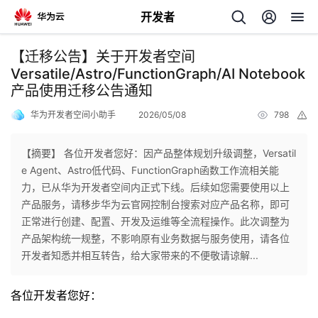
开发者
返
【迁移公告】关于开发者空间
回
Versatile/Astro/FunctionGraph/AI Notebook
产品使用迁移公告通知
华为开发者空间小助手
2026/05/08
798
举
报
【摘要】 各位开发者您好：因产品整体规划升级调整，Versatil
个
e Agent、Astro低代码、FunctionGraph函数工作流相关能
力，已从华为开发者空间内正式下线。后续如您需要使用以上
我
人
产品服务，请移步华为云官网控制台搜索对应产品名称，即可
正常进行创建、配置、开发及运维等全流程操作。此次调整为
的
主
产品架构统一规整，不影响原有业务数据与服务使用，请各位
开发者知悉并相互转告，给大家带来的不便敬请谅解...
开
页
各位开发者您好：
发