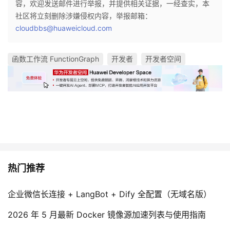
容，欢迎发送邮件进行举报，并提供相关证据，一经查实，本
我
注
的
开
社区将立刻删除涉嫌侵权内容，举报邮箱：
cloudbbs@huaweicloud.com
的
Programs
发
函数工作流 FunctionGraph
开发者
开发者空间
支
者
持
学
我
堂
的
我
我
技
的
的
我
热门推荐
术
云
课
的
我
企业微信长连接 + LangBot + Dify 全配置（无域名版）
支
声
程
认
的
我
2026 年 5 月最新 Docker 镜像源加速列表与使用指南