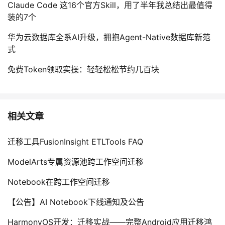
持
建
Claude Code 这16个官方Skill，用了半年我总结出最值得
证
实
的
装的7个
议
验
收
华为云数据库全系AI升级，拥抱Agent-Native数据库新范
式
藏
免费Token领取实操：轻轻松松节约几百块
相关文章
迁移工具FusionInsight ETLTools FAQ
ModelArts专属资源池跨工作空间迁移
Notebook在跨工作空间迁移
【公告】AI Notebook下线通知及公告
HarmonyOS开发：迁移实战——完整Android应用迁移鸿