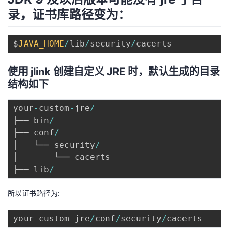
录，证书库路径变为：
$
JAVA_HOME
/
lib
/
security
/
使用 jlink 创建自定义 JRE 时，默认生成的目录
结构如下
your
-
custom
-
jre
/
├── bin
/
├── conf
/
│   └── security
/
│       └── cacerts

├── lib
/
所以证书路径为:
your
-
custom
-
jre
/
conf
/
security
/