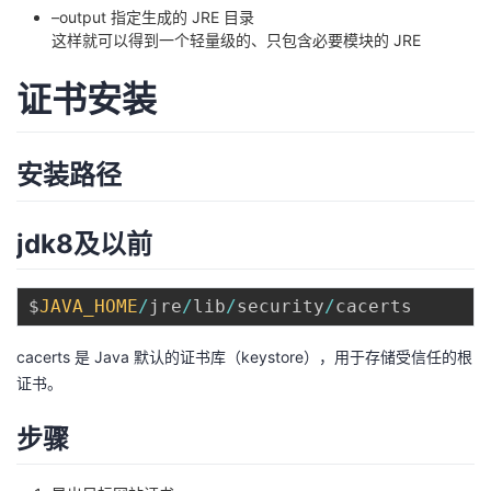
–output 指定生成的 JRE 目录
我
注
的
开
这样就可以得到一个轻量级的、只包含必要模块的 JRE
的
Programs
发
证书安装
支
者
安装路径
持
学
jdk8及以前
我
堂
的
我
我
$
JAVA_HOME
/
jre
/
lib
/
security
/
技
的
的
我
cacerts 是 Java 默认的证书库（keystore），用于存储受信任的根
证书。
术
云
课
的
我
步骤
支
声
程
认
的
我