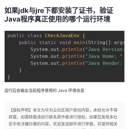
如果jdk与jre下都安装了证书，验证
Java程序真正使用的哪个运行环境
public
class
CheckJavaEnv
{
public
static
void
main
(
String
[
]
 args
)
        System
.
out
.
println
(
"Java Version: 
        System
.
out
.
println
(
"Java Home: "
+
        System
.
out
.
println
(
"Java Vendor: "
}
}
运行后会输出当前程序使用的 Java 环境信息
【版权声明】本文为华为云社区用户原创内容，未经允许不得
转载，如需转载请自行联系原作者进行授权。如果您发现本社
区中有涉嫌抄袭的内容，欢迎发送邮件进行举报，并提供相关