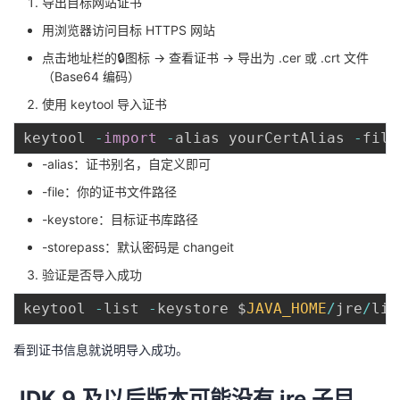
导出目标网站证书
持
建
证
实
的
用浏览器访问目标 HTTPS 网站
议
验
收
点击地址栏的🔒图标 → 查看证书 → 导出为 .cer 或 .crt 文件
（Base64 编码）
藏
使用 keytool 导入证书
keytool 
-
import
-
alias yourCertAlias 
-
file
-alias：证书别名，自定义即可
-file：你的证书文件路径
-keystore：目标证书库路径
-storepass：默认密码是 changeit
验证是否导入成功
keytool 
-
list 
-
keystore $
JAVA_HOME
/
jre
/
lib
看到证书信息就说明导入成功。
JDK 9 及以后版本可能没有 jre 子目