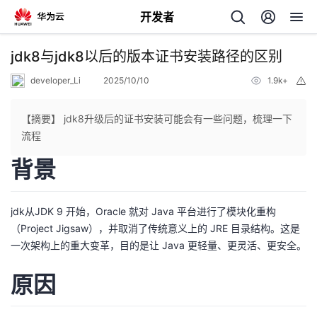
开发者
返
jdk8与jdk8以后的版本证书安装路径的区别
回
developer_Li
2025/10/10
1.9k+
举
报
【摘要】 jdk8升级后的证书安装可能会有一些问题，梳理一下
流程
背景
个
我
人
jdk从JDK 9 开始，Oracle 就对 Java 平台进行了模块化重构
（Project Jigsaw），并取消了传统意义上的 JRE 目录结构。这是
的
主
一次架构上的重大变革，目的是让 Java 更轻量、更灵活、更安全。
开
页
原因
发