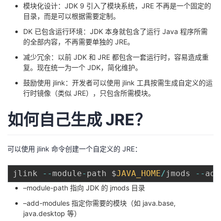
模块化设计：JDK 9 引入了模块系统，JRE 不再是一个固定的
目录，而是可以根据需要定制。
者
DK 已包含运行环境：JDK 本身就包含了运行 Java 程序所需
我
的全部内容，不再需要单独的 JRE。
减少冗余：以前 JDK 和 JRE 都包含一套运行时，容易造成重
的
我
复。现在统一为一个 JDK，简化维护。
鼓励使用 jlink：开发者可以使用 jlink 工具按需生成自定义的运
博
的
我
行时镜像（类似 JRE），只包含所需模块。
客
论
的
我
如何自己生成 JRE？
坛
圈
的
我
可以使用 jlink 命令创建一个自定义的 JRE：
子
直
的
我
jlink 
--
module
-
path $
JAVA_HOME
/
jmods 
--
add
我
播
活
的
–module-path 指向 JDK 的 jmods 目录
–add-modules 指定你需要的模块（如 java.base,
我
动
关
的
java.desktop 等）