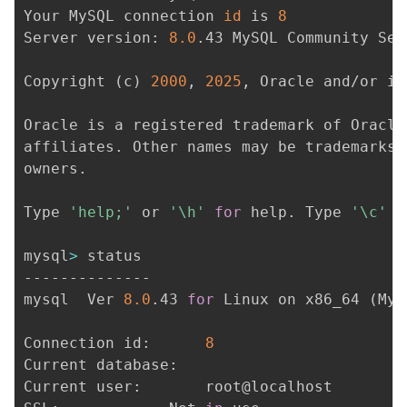
Your MySQL connection 
id
 is 
8
Server version: 
8.0
.43 MySQL Community Ser
Copyright 
(
c
)
2000
, 
2025
, Oracle and/or it
Oracle is a registered trademark of Oracle
affiliates. Other names may be trademarks 
owners.

Type 
'help;'
 or 
'\h'
for
 help. Type 
'\c'
 t
mysql
>
 status

--------------

mysql  Ver 
8.0
.43 
for
 Linux on x86_64 
(
MyS
Connection id:		
8
Current database:	

Current user:		root@localhost
