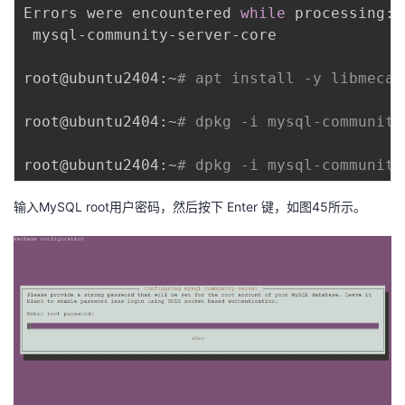
Errors were encountered 
while
 processing:

 mysql-community-server-core

root@ubuntu2404:~
# apt install -y libmecab
root@ubuntu2404:~
# dpkg -i mysql-community
root@ubuntu2404:~
# dpkg -i mysql-community
输入MySQL root用户密码，然后按下 Enter 键，如图45所示。