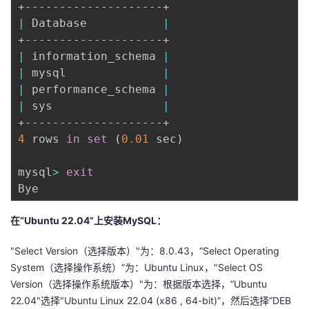
|
 Database           
|
|
 information_schema 
|
|
 mysql              
|
|
 performance_schema 
|
|
 sys                
|
4
 rows 
in
set
(
0.01
 sec
)
mysql
>
exit
在“Ubuntu 22.04”上安装MySQL：
"Select Version（选择版本）"为：8.0.43，“Select Operating
System（选择操作系统）”为：Ubuntu Linux，"Select OS
Version（选择操作系统版本）"为：根据版本选择，“Ubuntu
22.04"选择"Ubuntu Linux 22.04 (x86 , 64-bit)”，然后选择”DEB