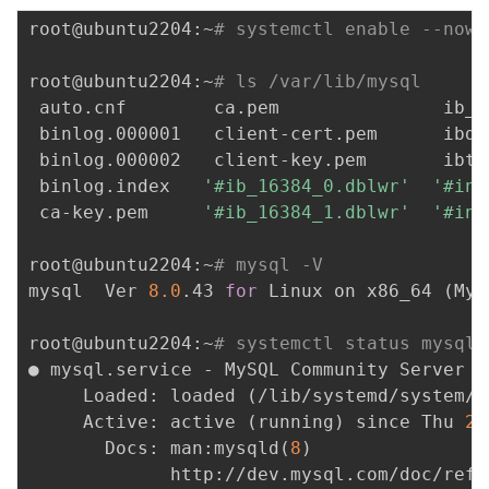
root@ubuntu2204:~
# systemctl enable --now 
root@ubuntu2204:~
# ls /var/lib/mysql
 auto.cnf        ca.pem               ib_b
 binlog.000001   client-cert.pem      ibda
 binlog.000002   client-key.pem       ibtm
 binlog.index   
'#ib_16384_0.dblwr'
'#inn
 ca-key.pem     
'#ib_16384_1.dblwr'
'#inn
root@ubuntu2204:~
# mysql -V
mysql  Ver 
8.0
.43 
for
 Linux on x86_64 
(
MyS
root@ubuntu2204:~
# systemctl status mysql
● mysql.service - MySQL Community Server

     Loaded: loaded 
(
/lib/systemd/system/m
     Active: active 
(
running
)
 since Thu 
20
       Docs: man:mysqld
(
8
)
             http://dev.mysql.com/doc/refm