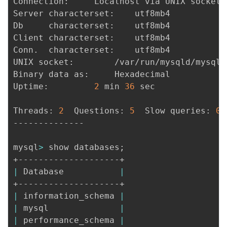
Connection:		Localhost via UNIX socket

Server characterset:	utf8mb4

Db     characterset:	utf8mb4

Client characterset:	utf8mb4

Conn.  characterset:	utf8mb4

UNIX socket:		/var/run/mysqld/mysqld.sock

Binary data as:		Hexadecimal

Uptime:			
2
 min 
36
 sec

Threads: 
2
  Questions: 
5
  Slow queries: 
0
 
--------------

mysql
>
 show databases
;
|
 Database           
|
|
 information_schema 
|
|
 mysql              
|
|
 performance_schema 
|