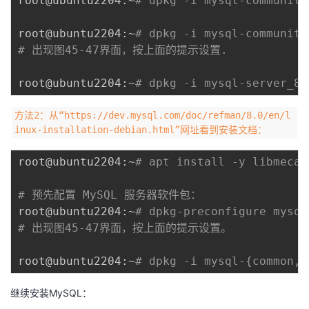
root@ubuntu2204:~
# dpkg -i mysql-community
root@ubuntu2204:~
# dpkg -i mysql-community
# 出现图45-47界面，按上面的提示设置.
root@ubuntu2204:~
# dpkg -i mysql-server_8.
方法2：从“https://dev.mysql.com/doc/refman/8.0/en/l
inux-installation-debian.html”网址看到安装文档：
root@ubuntu2204:~
# apt install -y libmecab
# 预先配置 MySQL 服务器软件包：
root@ubuntu2204:~
# dpkg-preconfigure mysql
# 出现图45-47界面，按上面的提示设置。
root@ubuntu2204:~
# dpkg -i mysql-{common,c
继续安装MySQL：