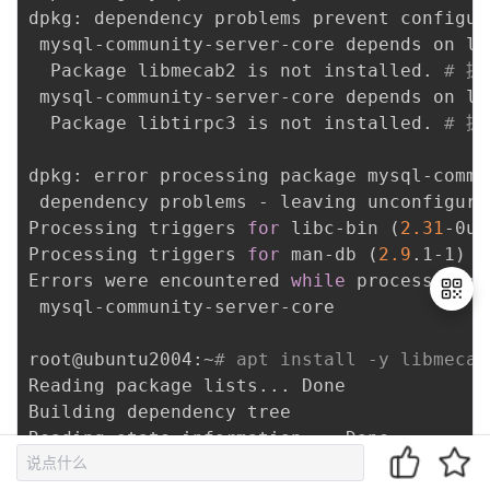
dpkg: dependency problems prevent configur
 mysql-community-server-core depends on li
  Package libmecab2 is not installed. 
# 提
 mysql-community-server-core depends on li
  Package libtirpc3 is not installed. 
# 提
dpkg: error processing package mysql-commu
 dependency problems - leaving unconfigured
Processing triggers 
for
 libc-bin 
(
2.31
-0ub
Processing triggers 
for
 man-db 
(
2.9
.1-1
)
.
Errors were encountered 
while
 processing:

 mysql-community-server-core

root@ubuntu2004:~
# apt install -y libmecab
退
Reading package lists
..
. Done

出
Building dependency tree       

登
Reading state information
..
. Done

录
You might want to run 
'apt --fix-broken in