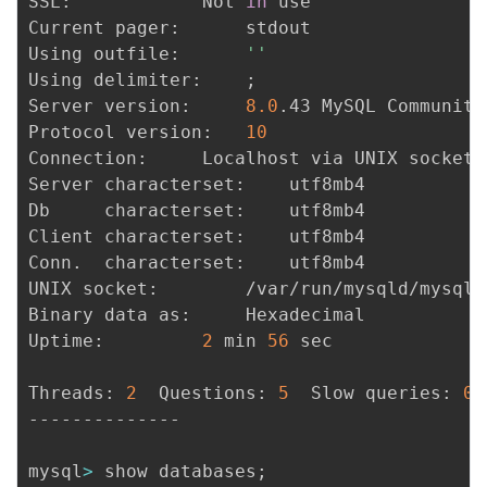
SSL:			Not 
in
 use

Current pager:		stdout

Using outfile:		
''
Using delimiter:	
;
Server version:		
8.0
.43 MySQL Community
Protocol version:	
10
Connection:		Localhost via UNIX socket

Server characterset:	utf8mb4

Db     characterset:	utf8mb4

Client characterset:	utf8mb4

Conn.  characterset:	utf8mb4

UNIX socket:		/var/run/mysqld/mysqld.sock

Binary data as:		Hexadecimal

Uptime:			
2
 min 
56
 sec

Threads: 
2
  Questions: 
5
  Slow queries: 
0
 
--------------

mysql
>
 show databases
;