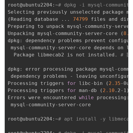
root@ubuntu2204:~
# dpkg -i mysql-community
(
Reading database 
..
. 
74799
 files and dire
Preparing to unpack mysql-community-server
Unpacking mysql-community-server-core 
(
8.0
dpkg: dependency problems prevent configur
 mysql-community-server-core depends on li
  Package libmecab2 is not installed. 
# 提
dpkg: error processing package mysql-commu
 dependency problems - leaving unconfigured
Processing triggers 
for
 libc-bin 
(
2.35
-0ub
Processing triggers 
for
 man-db 
(
2.10
.2-1
)
Errors were encountered 
while
 processing:

 mysql-community-server-core

root@ubuntu2204:~
# apt install -y libmecab