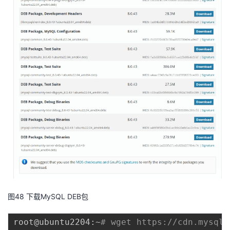
图48 下载MySQL DEB包
root@ubuntu2204:~
# wget https://cdn.mysql.