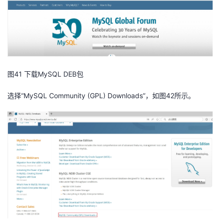
者
我
的
我
图41 下载MySQL DEB包
博
的
我
选择“MySQL Community (GPL) Downloads”，如图42所示。
客
论
的
我
坛
圈
的
我
子
直
的
我
我
播
活
的
我
动
关
的