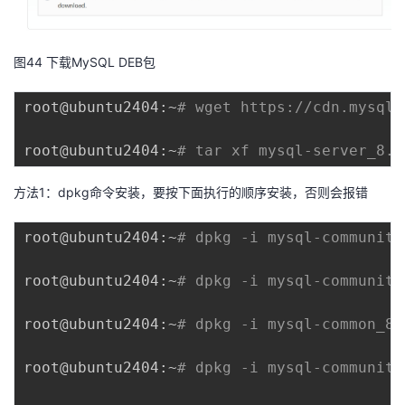
图44 下载MySQL DEB包
root@ubuntu2404:~
# wget https://cdn.mysql.
root@ubuntu2404:~
# tar xf mysql-server_8.0
方法1：dpkg命令安装，要按下面执行的顺序安装，否则会报错
root@ubuntu2404:~
# dpkg -i mysql-community
root@ubuntu2404:~
# dpkg -i mysql-community
root@ubuntu2404:~
# dpkg -i mysql-common_8.
root@ubuntu2404:~
# dpkg -i mysql-community