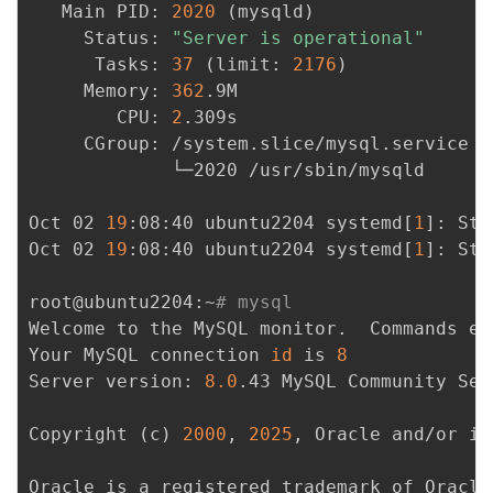
   Main PID: 
2020
(
mysqld
)
     Status: 
"Server is operational"
      Tasks: 
37
(
limit: 
2176
)
     Memory: 
362
.9M

        CPU: 
2
.309s

     CGroup: /system.slice/mysql.service

             └─2020 /usr/sbin/mysqld

Oct 02 
19
:08:40 ubuntu2204 systemd
[
1
]
: Sta
Oct 02 
19
:08:40 ubuntu2204 systemd
[
1
]
: Sta
root@ubuntu2204:~
# mysql
Welcome to the MySQL monitor.  Commands en
Your MySQL connection 
id
 is 
8
Server version: 
8.0
.43 MySQL Community Ser
Copyright 
(
c
)
2000
, 
2025
, Oracle and/or it
Oracle is a registered trademark of Oracle