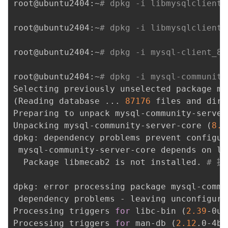
root@ubuntu2404:~
# dpkg -i libmysqlclient2
root@ubuntu2404:~
# dpkg -i libmysqlclient-
root@ubuntu2404:~
# dpkg -i mysql-client_8.
root@ubuntu2404:~
# dpkg -i mysql-community
(
Reading database 
..
. 
87176
 files and dire
Preparing to unpack mysql-community-server
Unpacking mysql-community-server-core 
(
8.0
dpkg: dependency problems prevent configur
 mysql-community-server-core depends on li
  Package libmecab2 is not installed. 
# 提
dpkg: error processing package mysql-commu
 dependency problems - leaving unconfigured
Processing triggers 
for
 libc-bin 
(
2.39
-0ub
Processing triggers 
for
 man-db 
(
2.12
.0-4bu