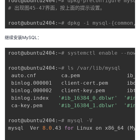
root@ubuntu2404:~
# dpkg-preconfigure mysql
# 出现图45-47界面，按上面的提示设置。
root@ubuntu2404:~
# dpkg -i mysql-{common,c
继续安装MySQL：
root@ubuntu2404:~
# systemctl enable --now 
root@ubuntu2404:~
# ls /var/lib/mysql
 auto.cnf        ca.pem               ib_b
 binlog.000001   client-cert.pem      ibda
 binlog.000002   client-key.pem       ibtm
 binlog.index   
'#ib_16384_0.dblwr'
'#inn
 ca-key.pem     
'#ib_16384_1.dblwr'
'#inn
root@ubuntu2404:~
# mysql -V
mysql  Ver 
8.0
.43 
for
 Linux on x86_64 
(
MyS