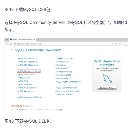
我
注
的
开
图42 下载MySQL DEB包
的
Programs
发
选择“MySQL Community Server（MySQL社区服务器）”，如图43
所示。
支
者
持
学
我
堂
的
我
我
技
的
的
我
术
云
课
的
我
支
声
图43 下载MySQL DEB包
程
认
的
我