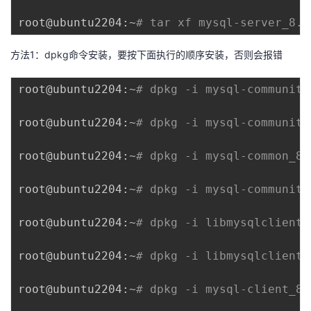
root@ubuntu2204:~
# tar xf mysql-server_8.0
方法1：dpkg命令安装，要按下面执行的顺序安装，否则会报错
root@ubuntu2204:~
# dpkg -i mysql-community
root@ubuntu2204:~
# dpkg -i mysql-community
root@ubuntu2204:~
# dpkg -i mysql-common_8.
root@ubuntu2204:~
# dpkg -i mysql-community
root@ubuntu2204:~
# dpkg -i libmysqlclient2
root@ubuntu2204:~
# dpkg -i libmysqlclient-
root@ubuntu2204:~
# dpkg -i mysql-client_8.