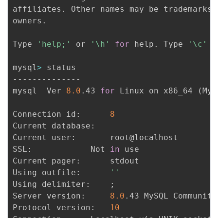
affiliates. Other names may be trademarks 
owners.

Type 
'help;'
 or 
'\h'
for
 help. Type 
'\c'
 t
mysql
>
 status

--------------

mysql  Ver 
8.0
.43 
for
 Linux on x86_64 
(
MyS
Connection id:		
8
Current database:	

Current user:		root@localhost

SSL:			Not 
in
 use

Current pager:		stdout

Using outfile:		
''
Using delimiter:	
;
Server version:		
8.0
.43 MySQL Community
Protocol version:	
10