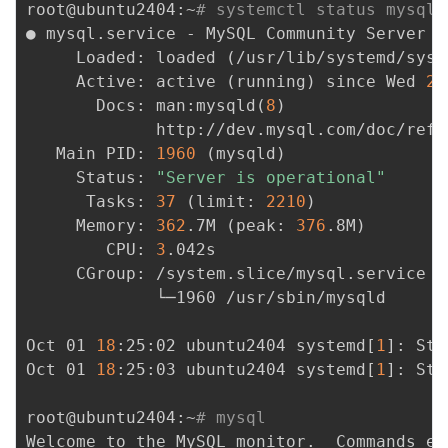
root@ubuntu2404:~
# systemctl status mysql
● mysql.service - MySQL Community Server

     Loaded: loaded 
(
/usr/lib/systemd/syst
     Active: active 
(
running
)
 since Wed 
20
       Docs: man:mysqld
(
8
)
             http://dev.mysql.com/doc/refm
   Main PID: 
1960
(
mysqld
)
     Status: 
"Server is operational"
      Tasks: 
37
(
limit: 
2210
)
     Memory: 
362
.7M 
(
peak: 
376
.8M
)
        CPU: 
3
.042s

     CGroup: /system.slice/mysql.service

             └─1960 /usr/sbin/mysqld

Oct 01 
18
:25:02 ubuntu2404 systemd
[
1
]
: Sta
Oct 01 
18
:25:03 ubuntu2404 systemd
[
1
]
: Sta
root@ubuntu2404:~
# mysql
Welcome to the MySQL monitor.  Commands en