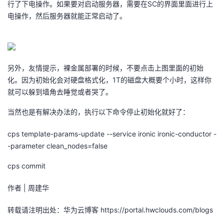
行了下电操作。如果要对启动服务器，需要在SC的界面里面进行上
电操作，然后服务器就能正常启动了。
者
我
的
我
另外，友情提示，裸金属部署的时候，不要点击上图里面的初始
化。因为初始化会对硬盘格式化，1T的磁盘大概要个小时，这样你
博
的
我
就可以躲到墙角去睡觉或者哭了。
当然也是有解决办法的，执行以下命令停止初始化就好了：
客
论
的
我
cps template-params-update --service ironic ironic-conductor -
坛
圈
的
我
-parameter clean_nodes=false
子
直
的
我
cps commit
我
播
活
的
作者 | 周建华
转载请注明出处：华为云博客 https://portal.hwclouds.com/blogs
我
动
关
的