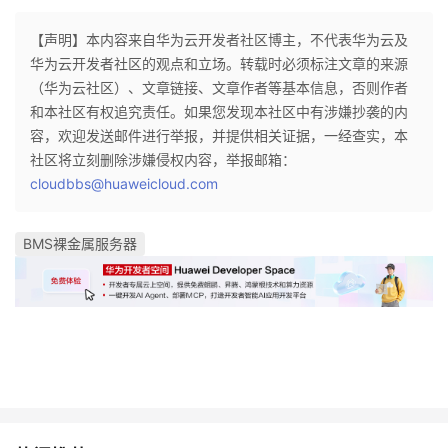
我
注
的
开
【声明】本内容来自华为云开发者社区博主，不代表华为云及
华为云开发者社区的观点和立场。转载时必须标注文章的来源
的
Programs
发
（华为云社区）、文章链接、文章作者等基本信息，否则作者
和本社区有权追究责任。如果您发现本社区中有涉嫌抄袭的内
支
者
容，欢迎发送邮件进行举报，并提供相关证据，一经查实，本
社区将立刻删除涉嫌侵权内容，举报邮箱：
持
学
cloudbbs@huaweicloud.com
我
堂
BMS裸金属服务器
的
我
我
技
的
的
我
术
云
课
的
我
支
声
程
认
的
我