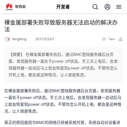
开发者
返
裸金属部署失败导致服务器无法启动的解决办
回
法
fengfeng
2017/03/07
1w+
举
报
【摘要】 在裸金属部署失败后，通过BMC登陆服务器后台页
面，发现服务器一直处于power off状态。手工点上电后，会发
个
现服务器一启动后马上就会恢复到power off状态。不管你怎么
开机上电，都会是这种情况，让人很是焦虑。
我
人
在裸金属部署失败后，通过BMC登陆服务器后台页面，发现服务器
的
主
一直处于power off状态。手工点上电后，会发现服务器一启动后马
上就会恢复到power off状态。不管你怎么开机上电，都会是这种情
开
页
况，让人很是焦虑。
真正的原因是因为BMC的网络已经被系统托管，系统自动对设备进
发