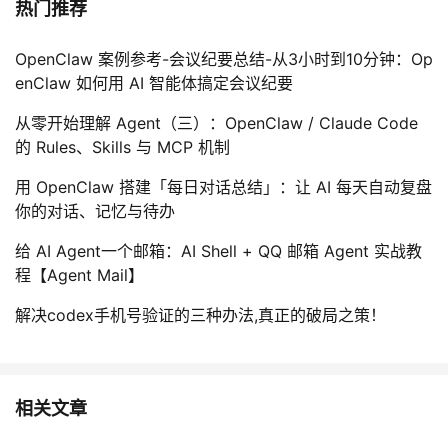
热门推荐
持
建
证
实
的
议
OpenClaw 案例参考-会议纪要总结-从3小时到10分钟：Op
验
收
enClaw 如何用 AI 智能体搞定会议纪要
藏
从零开始理解 Agent（三）：OpenClaw / Claude Code
的 Rules、Skills 与 MCP 机制
用 OpenClaw 搭建「每日对话总结」：让 AI 每天自动复盘
你的对话、记忆与待办
给 AI Agent一个邮箱：AI Shell + QQ 邮箱 Agent 实战教
程【Agent Mail】
解决codex手机号验证的三种办法,真正的破局之策！
相关文章