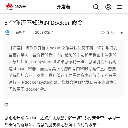
开发者
返
5 个你还不知道的 Docker 命令
回
千锋教育
2023/08/11
3.7k+
举
报
【摘要】 您刚刚开始 Docker 之旅并认为您了解一切？系好安
全带，学习一些奇特的新命令，给您的朋友和老板留下深刻的
印象！1.docker system df如果您像我一样，您可能会左右构
个
建 docker 容器，而没有真正考虑所有内容的存储位置。想要
了解您的容器、图像、卷和缓存工件需要多少存储空间？只需
我
人
运行一下docker system df，您就会惊讶地发现有多少磁盘空
间仅用于 docker 🤓...
我
的
主
我
的
开
页
您刚刚开始 Docker 之旅并认为您了解一切？系好安全带，学习一
我
的
开
发
些奇特的新命令，给您的朋友和老板留下深刻的印象！