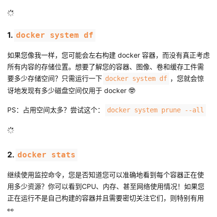
的
Programs
发
者
1.
docker system df
支
者
我
如果您像我一样，您可能会左右构建 docker 容器，而没有真正考虑
持
学
的
我
所有内容的存储位置。想要了解您的容器、图像、卷和缓存工件需
要多少存储空间？只需运行一下
，您就会惊
docker system df
我
堂
博
的
我
讶地发现有多少磁盘空间仅用于 docker 🤓
PS：占用空间太多？尝试这个：
的
我
客
论
的
我
docker system prune --all
我
技
的
坛
圈
的
我
的
我
2.
docker stats
术
云
子
直
的
我
课
的
我
继续使用监控命令，您是否知道您可以准确地看到每个容器正在使
支
声
播
活
的
程
认
的
我
用多少资源？你可以看到CPU、内存、甚至网络使用情况！如果您
正在运行不是自己构建的容器并且需要密切关注它们，则特别有用
持
建
动
关
证
实
的
👀