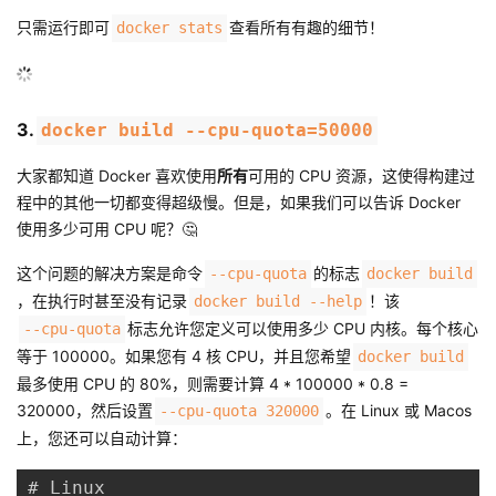
议
注
验
收
只需运行即可
查看所有有趣的细节！
docker stats
藏
3.
docker build --cpu-quota=50000
大家都知道 Docker 喜欢使用
所有
可用的 CPU 资源，这使得构建过
程中的其他一切都变得超级慢。但是，如果我们可以告诉 Docker
使用多少可用 CPU 呢？🤔
这个问题的解决方案是命令
的标志
--cpu-quota
docker build
，在执行时甚至没有记录
！该
docker build --help
标志允许您定义可以使用多少 CPU 内核。每个核心
--cpu-quota
等于 100000。如果您有 4 核 CPU，并且您希望
docker build
最多使用 CPU 的 80%，则需要计算 4 * 100000 * 0.8 =
320000，然后设置
。在 Linux 或 Macos
--cpu-quota 320000
上，您还可以自动计算：
# Linux
