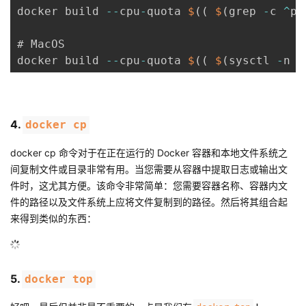
docker build 
--
cpu
-
quota 
$
(
(
$
(
grep 
-
c 
^
pr
# MacOS

docker build 
--
cpu
-
quota 
$
(
(
$
(
sysctl 
-
n h
4.
docker cp
docker cp 命令对于在正在运行的 Docker 容器和本地文件系统之
间复制文件或目录非常有用。当您需要从容器中提取日志或输出文
件时，这尤其方便。该命令非常简单：您需要容器名称、容器内文
件的路径以及文件系统上应将文件复制到的路径。然后将其组合起
来得到类似的东西：
5.
docker top