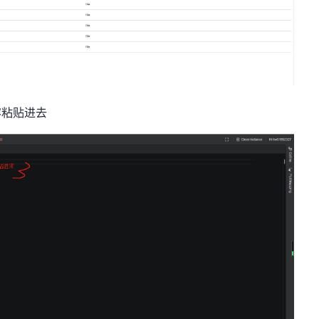
容粘贴进去