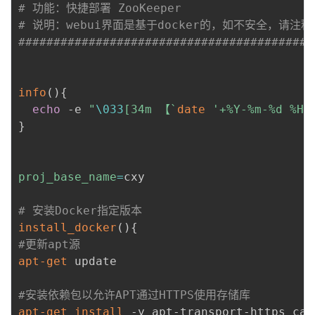
# 功能：快捷部署 ZooKeeper
我
注
的
开
# 说明：webui界面是基于docker的，如不安全，请注释掉inst
##########################################
的
Programs
发
支
者
info
(
)
{
echo
 -e 
"
\033
[34m 【
`
date
'+%Y-%m-%d %H:
持
学
}
我
堂
proj_base_name
=
cxy

的
我
我
# 安装Docker指定版本
技
的
的
我
install_docker
(
)
{
#更新apt源
术
云
课
的
我
apt-get
 update

支
声
程
认
的
我
#安装依赖包以允许APT通过HTTPS使用存储库
apt-get
install
 -y apt-transport-https ca-