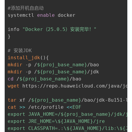
#添加开机自启动
systemctl 
enable
 docker

info 
"Docker（25.0.5）安装完毕！"
}
# 安装JDK
install_jdk
(
)
{
mkdir
 -p /
${proj_base_name}
mkdir
 -p /
${proj_base_name}
cd
 /
${proj_base_name}
wget
 https://repo.huaweicloud.com/java/jdk
tar
 xf /
${proj_base_name}
/bao/jdk-8u151-li
cat
>>
 /etc/profile 
<<
EOF

export JAVA_HOME=/
${proj_base_name}
/jdk/jd
export JRE_HOME=\
${JAVA_HOME}
/jre

export CLASSPATH=.:\
${JAVA_HOME}
/lib:\
${JR