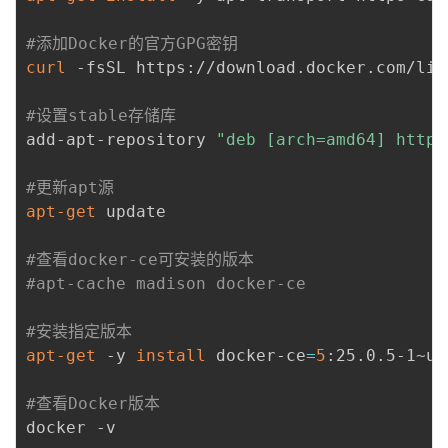
持
建
证
实
的
#添加Docker的官方GPG密钥
议
验
收
curl
 -fsSL https://download.docker.com/lin
藏
#设置stable存储库
add-apt-repository 
"deb [arch=amd64] https
#更新apt源
apt-get
 update

#查看docker-ce可安装的版本
#apt-cache madison docker-ce
#安装指定版本
apt-get
 -y 
install
 docker-ce
=
5
:25.0.5-1~ub
#查看Docker版本
docker -v
