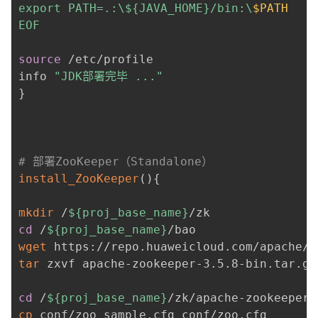
export PATH=.:\
${JAVA_HOME}
/bin:\
$PATH
EOF
source
 /etc/profile

info 
"JDK部署完毕 ..."
}
# 部署ZooKeeper（Standalone）
install_ZooKeeper
(
)
{
mkdir
 /
${proj_base_name}
cd
 /
${proj_base_name}
wget
tar
 zxvf apache-zookeeper-3.5.8-bin.tar.gz
cd
 /
${proj_base_name}
cp