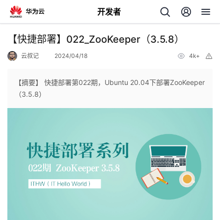
开发者
返
【快捷部署】022_ZooKeeper（3.5.8）
回
云叔记
2024/04/18
4k+
举
报
【摘要】 快捷部署第022期，Ubuntu 20.04下部署ZooKeeper
（3.5.8）
个
我
人
的
主
开
页
发