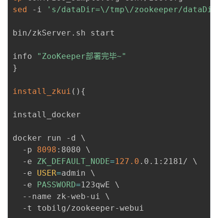
sed
 -i 
's/dataDir=\/tmp\/zookeeper/dataDir
bin/zkServer.sh start

info 
"ZooKeeper部署完毕~"
}
install_zkui
(
)
{
install_docker

docker run -d 
\
  -p 
8098
:8080 
\
  -e 
ZK_DEFAULT_NODE
=
127.0
.0.1:2181/ 
\
  -e 
USER
=
admin 
\
  -e 
PASSWORD
=
123qwE 
\
  --name zk-web-ui 
\
  -t tobilg/zookeeper-webui
