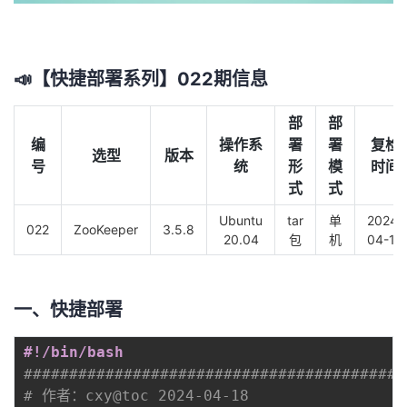
者
我
📣【快捷部署系列】022期信息
的
我
部
部
编
操作系
署
署
复检
选型
版本
博
的
我
号
统
形
模
时间
式
式
客
论
的
我
Ubuntu
tar
单
2024-
022
ZooKeeper
3.5.8
20.04
包
机
04-18
坛
圈
的
我
子
直
的
我
一、快捷部署
我
播
活
的
#!/bin/bash
##########################################
我
动
关
的
# 作者：cxy@toc 2024-04-18                  