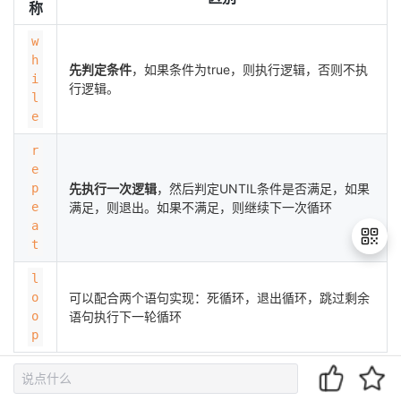
称
w
h
先判定条件
，如果条件为true，则执行逻辑，否则不执
i
行逻辑。
l
e
r
e
p
先执行一次逻辑
，然后判定UNTIL条件是否满足，如果
e
满足，则退出。如果不满足，则继续下一次循环
a
t
l
o
可以配合两个语句实现：死循环，退出循环，跳过剩余
退
o
语句执行下一轮循环
出
p
登
录
(6) cursor 游标