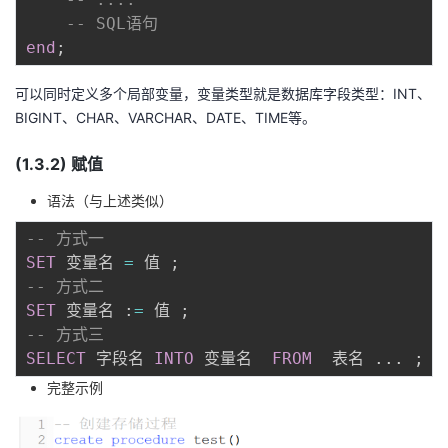
-- SQL语句
end
;
可以同时定义多个局部变量，变量类型就是数据库字段类型：INT、
BIGINT、CHAR、VARCHAR、DATE、TIME等。
(1.3.2) 赋值
语法（与上述类似）
-- 方式一
SET
 变量名 
=
 值 
;
-- 方式二
SET
 变量名 :
=
 值 
;
-- 方式三
SELECT
 字段名 
INTO
 变量名  
FROM
  表名 
.
.
.
;
完整示例