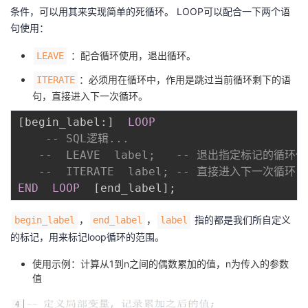
条件，可以用其来实现简单的死循环。 LOOP可以配合一下两个语
句使用：
：配合循环使用，退出循环。
LEAVE
：必须用在循环中，作用是跳过当前循环剩下的语
ITERATE
句，直接进入下一次循环。
[
begin_label:
]
LOOP
-- SQL逻辑...  
--  LEAVE  label;   -- 退出指定标记的循环体
--  ITERATE  label; -- 直接进入下一次循环
END
LOOP
[
end_label
]
;
，
，
指的都是我们所自定义
begin_label
end_label
label
的标记，用来标记loop循环的范围。
使用示例：计算从1到n之间的偶数累加的值，n为传入的参数
值