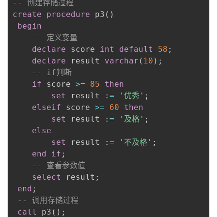
-- 创建存储过程
create
procedure
 p3
(
)
begin
-- 定义变量
declare
 score 
int
default
58
;
declare
 result 
varchar
(
10
)
;
-- if判断
if
 score 
>=
85
then
set
 result :
=
'优秀'
;
elseif
 score 
>=
60
then
set
 result :
=
'及格'
;
else
set
 result :
=
'不及格'
;
end
if
;
-- 查看参数值
select
 result
;
end
;
-- 调用存储过程
call
 p3
(
)
;