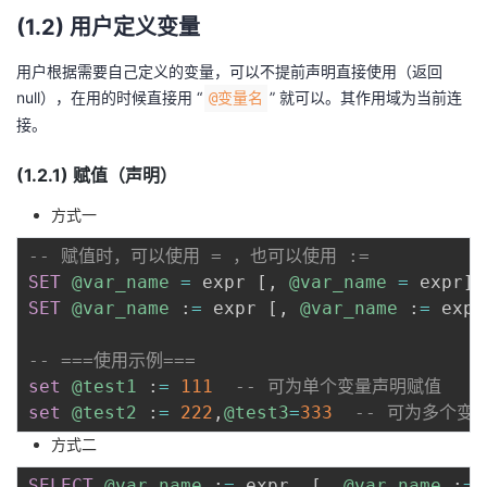
(1.2) 用户定义变量
用户根据需要自己定义的变量，可以不提前声明直接使用（返回
null），在用的时候直接用 “
” 就可以。其作用域为当前连
@变量名
接。
(1.2.1) 赋值（声明）
方式一
-- 赋值时，可以使用 = ，也可以使用 := 
SET
@var_name
=
 expr 
[
,
@var_name
=
 expr
]
SET
@var_name
 :
=
 expr 
[
,
@var_name
 :
=
 expr
-- ===使用示例===
set
@test1
 :
=
111
-- 可为单个变量声明赋值
set
@test2
 :
=
222
,
@test3
=
333
-- 可为多个变
方式二
SELECT
@var_name
 :
=
 expr  
[
,
@var_name
 :
=
 