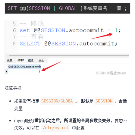
SET
 @@
[
SESSION
|
GLOBAL
]
系统变量名 
=
 值 
;
注意事项
如果没有指定
L，
默认
是
，会话
SESSION/GLOBA
SESSION
变量
mysql服务
重新启动之后，所设置的全局参数会失效
，要想不
失效，可以在
中配置
/etc/my.cnf