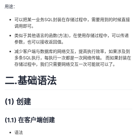
我
注
用途：
的
开
可以把某一业务SQL封装在存储过程中，需要用到的时候直接
的
Programs
发
调用即可。
类似于其他语言的函数(方法)，在使用存储过程中，可以传递
支
者
参数，也可以接收返回值。
持
减少客户端与数据库的网络交互，提高执行效率，如果涉及到
学
多条SQL执行，每执行一次都是一次网络传输。 而如果封装在
存储过程中，我们只需要网络交互一次可能就可以了。
我
堂
二.基础语法
的
我
我
技
的
的
我
(1) 创建
术
云
课
的
我
(1.1) 在客户端创建
支
声
程
认
的
我
语法