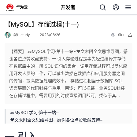
开发者
返
【MySQL】存储过程(十一)
回
观止study
2023/08/26
9k+
举
报
【摘要】 🚗MySQL学习·第十一站~❤️文末附全文思维导图，感
谢各位点赞收藏支持~ 一.引入存储过程是事先经过编译并存储
在数据库中的一段 SQL 语句的集合，调用存储过程可以简化应
个
用开发人员的工作，可以减少数据在数据库和应用服务器之间
的传输，提高数据处理的效率。 存储过程相当于数据库 SQL
我
人
语言层面的代码封装与重用。用途：可以把某一业务SQL封装
在存储过程中，需要用到的时候直接调用即可。类似于其...
的
主
🚗MySQL学习·第十一站~
开
页
❤️文末附全文思维导图，感谢各位点赞收藏支持~
发
一.引入