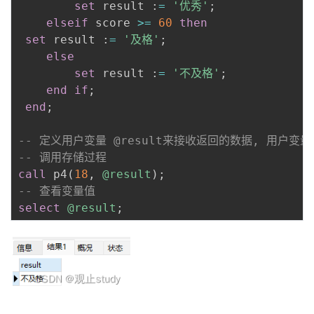
set
 result :
=
'优秀'
;
elseif
 score 
>=
60
then
set
 result :
=
'及格'
;
else
set
 result :
=
'不及格'
;
end
if
;
end
;
-- 定义用户变量 @result来接收返回的数据, 用户变
-- 调用存储过程 
call
 p4
(
18
,
@result
)
;
-- 查看变量值
select
@result
;