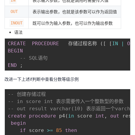
表示输入参数，也就是调用时需要传入值
OUT
表示输出参数，也就是该参数可以作为返回值
INOUT
既可以作为输入参数，也可以作为输出参数
语法
CREATE
PROCEDURE
   存储过程名称 
(
[
[
IN
|
OU
BEGIN
-- SQL语句
END
;
改进一下上述if判断中查看分数等级示例
-- 创建存储过程
-- in score int 表示需要传入一个整数型的参数
-- out result varchar(10) 表示返回一个varc
create
procedure
 p4
(
in
 score 
int
,
out
 resu
begin
if
 score 
>=
85
then