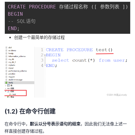
持
建
证
实
的
CREATE
PROCEDURE
 存储过程名称 
(
[
 参数列表 
]
)
BEGIN
议
验
收
-- SQL语句
END
;
藏
创建一个最简单的存储过程
(1.2) 在命令行创建
在命令行中，
默认以分号表示语句的结束
，因此我们无法像上述一
样直接创建存储过程。