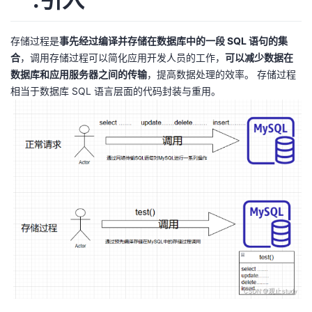
者
存储过程是
事先经过编译并存储在数据库中的一段 SQL 语句的集
合
，调用存储过程可以简化应用开发人员的工作，
可以减少数据在
我
数据库和应用服务器之间的传输
，提高数据处理的效率。 存储过程
相当于数据库 SQL 语言层面的代码封装与重用。
的
我
博
的
我
客
论
的
我
坛
圈
的
我
子
直
的
我
我
播
活
的
我
动
关
的