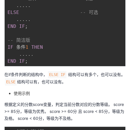
.
.
.
.
.
ELSE
-- 可选
.
.
.
.
.
END
IF
;
-- 简洁版
IF
 条件
1
THEN
.
.
.
.
.
END
IF
;
在if条件判断的结构中，
结构可以有多个，也可以没有。
ELSE IF
结构可以有，也可以没有。
ELSE
使用示例
根据定义的分数score变量，判定当前分数对应的分数等级。 score
>= 85分，等级为优秀。 score >= 60分 且 score < 85分，等级为
及格。 score < 60分，等级为不及格。