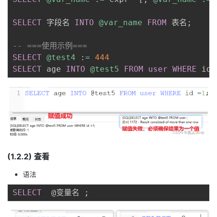
SELECT
 字段名 
INTO
@var_name
FROM
 表名
;
-- ===使用示例===
SELECT
@test4
 :
=
444
SELECT
 age 
INTO
@test5
FROM
user
WHERE
 id 
(1.2.2) 查看
语法
SELECT
  @变量名 
;