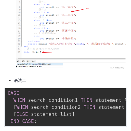
语法二
CASE
WHEN
 search_condition1 
THEN
 statement_lis
[
WHEN
 search_condition2 
THEN
 statement_l
[
ELSE
 statement_list
]
END
CASE
;