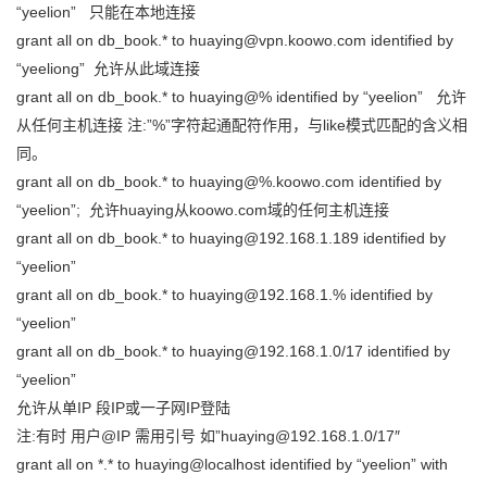
“yeelion” 只能在本地连接
grant all on db_book.* to huaying@vpn.koowo.com identified by
“yeeliong” 允许从此域连接
grant all on db_book.* to huaying@% identified by “yeelion” 允许
从任何主机连接 注:”%”字符起通配符作用，与like模式匹配的含义相
同。
grant all on db_book.* to huaying@%.koowo.com identified by
“yeelion”; 允许huaying从koowo.com域的任何主机连接
grant all on db_book.* to huaying@192.168.1.189 identified by
“yeelion”
grant all on db_book.* to huaying@192.168.1.% identified by
“yeelion”
grant all on db_book.* to huaying@192.168.1.0/17 identified by
“yeelion”
允许从单IP 段IP或一子网IP登陆
注:有时 用户@IP 需用引号 如”huaying@192.168.1.0/17″
grant all on *.* to huaying@localhost identified by “yeelion” with