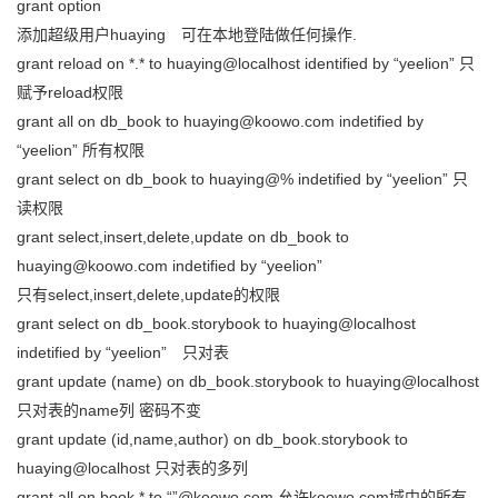
grant option
添加超级用户huaying 可在本地登陆做任何操作.
grant reload on *.* to huaying@localhost identified by “yeelion” 只
赋予reload权限
grant all on db_book to huaying@koowo.com indetified by
“yeelion” 所有权限
grant select on db_book to huaying@% indetified by “yeelion” 只
读权限
grant select,insert,delete,update on db_book to
huaying@koowo.com indetified by “yeelion”
只有select,insert,delete,update的权限
grant select on db_book.storybook to huaying@localhost
indetified by “yeelion” 只对表
grant update (name) on db_book.storybook to huaying@localhost
只对表的name列 密码不变
grant update (id,name,author) on db_book.storybook to
huaying@localhost 只对表的多列
grant all on book.* to “”@koowo.com 允许koowo.com域中的所有