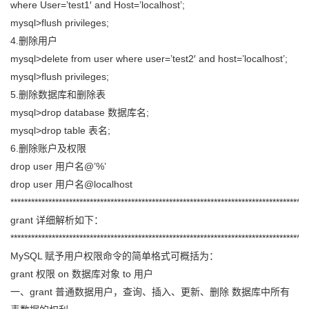
where User=’test1′ and Host=’localhost’;
我
注
的
开
mysql>flush privileges;
4.删除用户
的
Programs
发
mysql>delete from user where user=’test2′ and host=’localhost’;
mysql>flush privileges;
支
者
5.删除数据库和删除表
mysql>drop database 数据库名;
持
学
mysql>drop table 表名;
6.删除账户及权限
我
堂
drop user 用户名@’%’
的
我
drop user 用户名@localhost
我
**************************************************************************************
技
的
的
我
grant 详细解析如下：
**************************************************************************************
术
云
课
的
我
MySQL 赋予用户权限命令的简单格式可概括为：
grant 权限 on 数据库对象 to 用户
支
声
程
认
的
我
一、grant 普通数据用户，查询、插入、更新、删除 数据库中所有