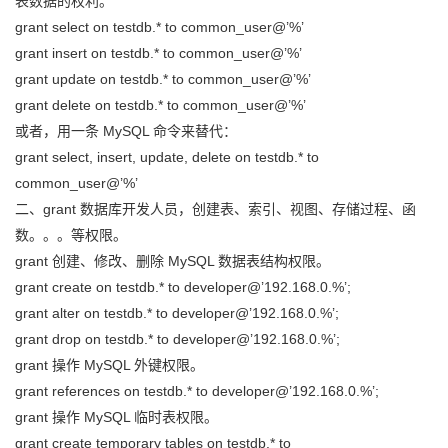
表数据的权利。
持
建
证
实
的
grant select on testdb.* to common_user@’%’
grant insert on testdb.* to common_user@’%’
议
验
收
grant update on testdb.* to common_user@’%’
grant delete on testdb.* to common_user@’%’
藏
或者，用一条 MySQL 命令来替代：
grant select, insert, update, delete on testdb.* to
common_user@’%’
二、grant 数据库开发人员，创建表、索引、视图、存储过程、函
数。。。等权限。
grant 创建、修改、删除 MySQL 数据表结构权限。
grant create on testdb.* to developer@’192.168.0.%’;
grant alter on testdb.* to developer@’192.168.0.%’;
grant drop on testdb.* to developer@’192.168.0.%’;
grant 操作 MySQL 外键权限。
grant references on testdb.* to developer@’192.168.0.%’;
grant 操作 MySQL 临时表权限。
grant create temporary tables on testdb.* to