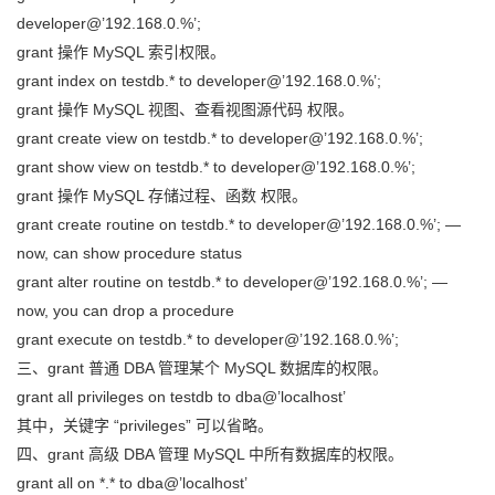
developer@’192.168.0.%’;
grant 操作 MySQL 索引权限。
grant index on testdb.* to developer@’192.168.0.%’;
grant 操作 MySQL 视图、查看视图源代码 权限。
grant create view on testdb.* to developer@’192.168.0.%’;
grant show view on testdb.* to developer@’192.168.0.%’;
grant 操作 MySQL 存储过程、函数 权限。
grant create routine on testdb.* to developer@’192.168.0.%’; —
now, can show procedure status
grant alter routine on testdb.* to developer@’192.168.0.%’; —
now, you can drop a procedure
grant execute on testdb.* to developer@’192.168.0.%’;
三、grant 普通 DBA 管理某个 MySQL 数据库的权限。
grant all privileges on testdb to dba@’localhost’
其中，关键字 “privileges” 可以省略。
四、grant 高级 DBA 管理 MySQL 中所有数据库的权限。
grant all on *.* to dba@’localhost’