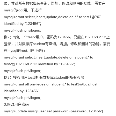
录，并对所有数据库有查询，增加，修改和删除的功能。需要在
者
mysql的root用户下进行
mysql>grant select,insert,update,delete on *.* to test1@”%”
我
identified by “123456″；
mysql>flush privileges;
的
我
例2：增加一个test2用户，密码为123456，只能在192.168.2.12上
登录，并对数据库student有查询，增加，修改和删除的功能。需要
博
的
我
在mysql的root用户下进行
mysql>grant select,insert,update,delete on student.* to
客
论
的
我
test2@192.168.2.12 identified by “123456″;
mysql>flush privileges;
坛
圈
的
我
例3：授权用户test3拥有数据库student的所有权限
子
直
的
我
mysql>grant all privileges on student.* to test3@localhost
identified by ’123456′;
我
播
活
的
mysql>flush privileges;
3.修改用户密码
我
动
关
的
mysql>update mysql.user set password=password(’123456′)