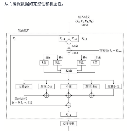
从而确保数据的完整性和机密性。
我
注
的
开
的
Programs
发
支
者
持
学
我
堂
的
我
我
技
的
的
我
术
云
课
的
我
支
声
程
认
的
我