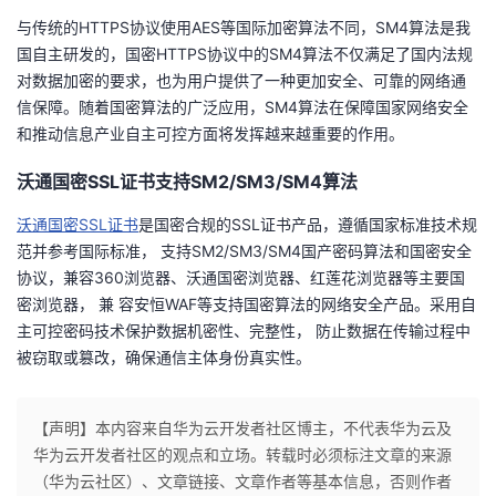
与传统的HTTPS协议使用AES等国际加密算法不同，SM4算法是我
国自主研发的，国密HTTPS协议中的SM4算法不仅满足了国内法规
对数据加密的要求，也为用户提供了一种更加安全、可靠的网络通
信保障。随着国密算法的广泛应用，SM4算法在保障国家网络安全
和推动信息产业自主可控方面将发挥越来越重要的作用。
沃通国密SSL证书支持SM2/SM3/SM4算法
沃通国密SSL证书
是国密合规的SSL证书产品，遵循国家标准技术规
范并参考国际标准， 支持SM2/SM3/SM4国产密码算法和国密安全
协议，兼容360浏览器、沃通国密浏览器、红莲花浏览器等主要国
密浏览器， 兼 容安恒WAF等支持国密算法的网络安全产品。采用自
主可控密码技术保护数据机密性、完整性， 防止数据在传输过程中
被窃取或篡改，确保通信主体身份真实性。
【声明】本内容来自华为云开发者社区博主，不代表华为云及
华为云开发者社区的观点和立场。转载时必须标注文章的来源
（华为云社区）、文章链接、文章作者等基本信息，否则作者