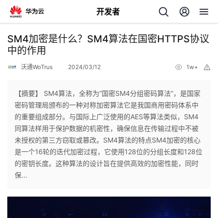
开发者
返
SM4加密是什么？SM4算法在国密HTTPS协议
回
中的作用
沃通WoTrus
2024/03/12
1w+
举
报
【摘要】 SM4算法，全称为“国密SM4分组密码算法”，是国家
密码管理局颁布的一种对称加密算法它是我国商用密码体系中
个
的重要组成部分。与国际上广泛使用的AES等算法类似，SM4
同算法样用于保护数据的机密性，确保信息在传输过程中不被
我
人
未授权的第三方窃取或篡改。SM4算法的特点SM4加密的核心
是一个16轮的迭代加密过程，它使用128位的分组长度和128位
的
主
的密钥长度。这种算法的设计旨在提供高效的加密性能，同时
保...
开
页
发