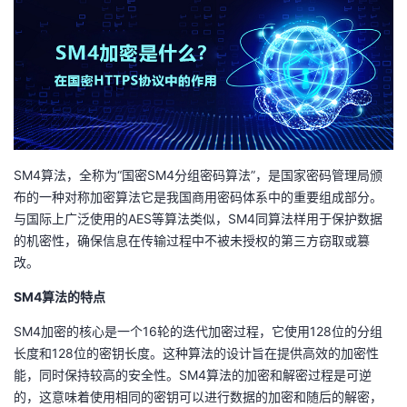
者
我
的
我
博
的
我
SM4算法，全称为“国密SM4分组密码算法”，是国家密码管理局颁
布的一种对称加密算法它是我国商用密码体系中的重要组成部分。
客
论
的
我
与国际上广泛使用的AES等算法类似，SM4同算法样用于保护数据
的机密性，确保信息在传输过程中不被未授权的第三方窃取或篡
坛
圈
的
我
改。
子
直
的
我
SM4算法的特点
SM4加密的核心是一个16轮的迭代加密过程，它使用128位的分组
我
播
活
的
长度和128位的密钥长度。这种算法的设计旨在提供高效的加密性
能，同时保持较高的安全性。SM4算法的加密和解密过程是可逆
我
动
关
的
的，这意味着使用相同的密钥可以进行数据的加密和随后的解密，