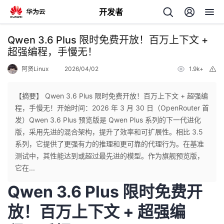
开发者
返
Qwen 3.6 Plus 限时免费开放！百万上下文 +
回
超强编程，手慢无！
阿贤Linux
2026/04/02
1.9k+
举
报
【摘要】 Qwen 3.6 Plus 限时免费开放！百万上下文 + 超强编
程，手慢无！开始时间：2026 年 3 月 30 日（OpenRouter 首
个
发）Qwen 3.6 Plus 预览版是 Qwen Plus 系列的下一代进化
版，采用先进的混合架构，提升了效率和可扩展性。相比 3.5
我
人
系列，它提供了更强有力的推理和更可靠的代理行为。在基准
测试中，其性能达到或超过最先进的模型。作为旗舰预览版，
的
主
它在...
Qwen 3.6 Plus 限时免费开
开
页
放！百万上下文 + 超强编
发