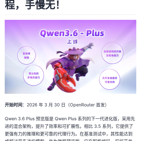
程，手慢无！
者
我
的
我
博
的
我
客
论
的
我
坛
圈
的
我
子
直
的
我
开始时间
：2026 年 3 月 30 日（OpenRouter 首发）
我
播
活
的
Qwen 3.6 Plus 预览版是 Qwen Plus 系列的下一代进化版，采用先
进的混合架构，提升了效率和可扩展性。相比 3.5 系列，它提供了
我
动
关
的
更强有力的推理和更可靠的代理行为。在基准测试中，其性能达到