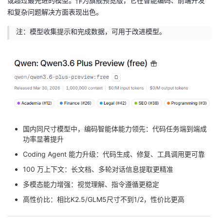
或超过最先进的模型。作为旗舰预览版，它在智能编码、前端开发
我
注
的
开
和复杂问题解决方面表现出色。
注：模型收集提示和完成数据，可用于改进模型。
的
Programs
发
支
者
持
学
我
堂
国内同尺寸模型中，编码智能体能力领先：代码任务端到端成
的
我
我
功率显著提升
技
的
的
我
Coding Agent 能力升级：代码生成、修复、工具调用更可靠
100 万上下文：长文档、多轮对话信息提取更精准
术
云
课
的
我
多模态能力增强：视觉理解、指令遵循更稳定
支
声
高性价比：相比K2.5/GLM5尺寸不到1/2，性价比更高
程
认
的
我