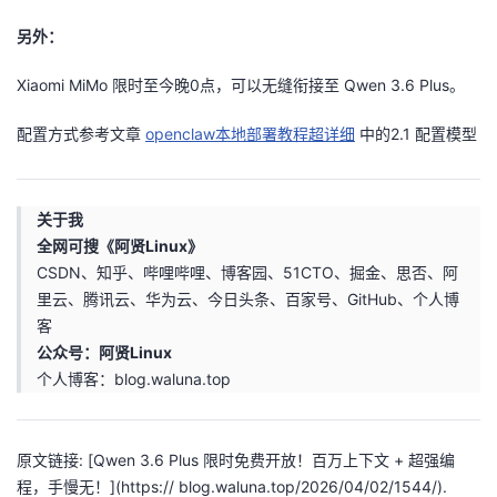
持
建
证
实
的
另外：
议
验
收
Xiaomi MiMo 限时至今晚0点，可以无缝衔接至 Qwen 3.6 Plus。
藏
配置方式参考文章
openclaw本地部署教程超详细
中的2.1 配置模型
关于我
全网可搜《阿贤Linux》
CSDN、知乎、哔哩哔哩、博客园、51CTO、掘金、思否、阿
里云、腾讯云、华为云、今日头条、百家号、GitHub、个人博
客
公众号：阿贤Linux
个人博客：blog.waluna.top
原文链接: [Qwen 3.6 Plus 限时免费开放！百万上下文 + 超强编
程，手慢无！](https:// blog.waluna.top/2026/04/02/1544/).