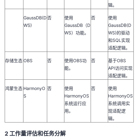
辑。
GaussDB(D
否
使用
否
使用
WS)
GaussDB
（
D
GaussDB(D
WS
）功能。
WS)
的驱动
和
SQL
实现
适配逻辑。
存储生态
OBS
否
使用
OBS
功
否
基于
OBS
能。
API
访问实现
适配逻辑。
鸿蒙生态
HarmonyO
否
使用
否
使用
S
HarmonyOS
HarmonyOS
系统运行应
系统调用实
用。
现适配逻
辑。
2 工作量评估和任务分解