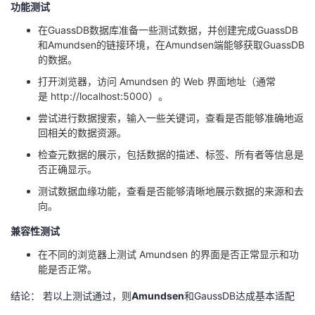
功能测试
在
GuassDB
数据库准备一些测试数据，并创建完成
GuassDB
和
Amundsen
的链接环境，在
Amundsen
端能够获取
GuassDB
的数据。
打开浏览器，访问
Amundsen
的
Web
界面地址（通常
是
http://localhost:5000
）。
尝试进行数据搜索，输入一些关键词，查看是否能够准确地返
回相关的数据资源。
检查元数据的展示，包括数据的描述、标签、所有者等信息是
否正确显示。
测试数据血缘功能，查看是否能够清晰地展示数据的来源和去
向。
兼容性测试
在不同的浏览器上测试
Amundsen
的界面是否正常显示和功
能是否正常。
结论： 若以上测试通过，则
Amundsen
和
GaussDB
达成基本适配