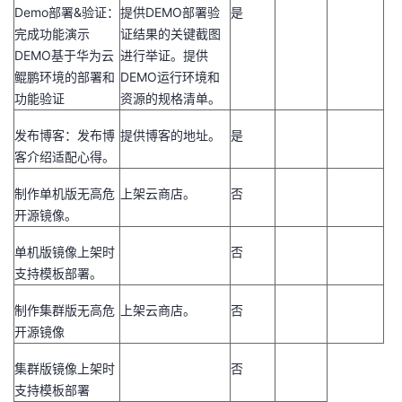
Demo
部署
&
验证：
提供
DEMO
部署验
是
完成功能演示
证结果的关键截图
DEMO
基于华为云
进行举证。提供
鲲鹏环境的部署和
DEMO
运行环境和
功能验证
资源的规格清单。
发布博客：发布博
提供博客的地址。
是
客介绍适配心得。
制作单机版无高危
上架云商店。
否
开源镜像。
单机版镜像上架时
否
支持模板部署。
制作集群版无高危
上架云商店。
否
开源镜像
集群版镜像上架时
否
支持模板部署