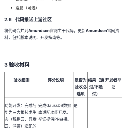
鲲鹏（可选）
2.6 代码推送上游社区
将代码合并到
Amundsen
官网主干代码，更新
Amundsen
官网资
料，包括版本说明、开发指南等。
3
验收材料
验收细则
评分说明
是否为
结果（通
开发者举
验收必
过
/
不通
证
选项
过）
功能开发：完成与
完成
GaussDB
数据
是
华为三大根技术生
库适配功能开发。
态（鲲鹏云、昇腾
举证提供
PR
链接。
云、鸿蒙）适配的