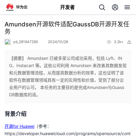
开发者
返
Amundsen开源软件适配GaussDB开源开发任
回
务
yd_281947290
2024/10/28
3.2k+
举
报
【摘要】 Amundsen 已被多家公司成功采用，包括 Lyft、IN
G、Instacart 等。这些公司利用 Amundsen 来改善其数据发现
个
和元数据管理流程，从而提高数据分析的效率，这也证明了该
软件在数据管理领域具有一定的实用性和价值，受到了部分企
我
人
业用户的认可。 本任务的主要目的是完成Amundsen与Guass
DB数据库的适。
的
主
背景介绍
开
页
开源for Huawei
（参考：
发
https://developer.huaweicloud.com/programs/opensource/cont