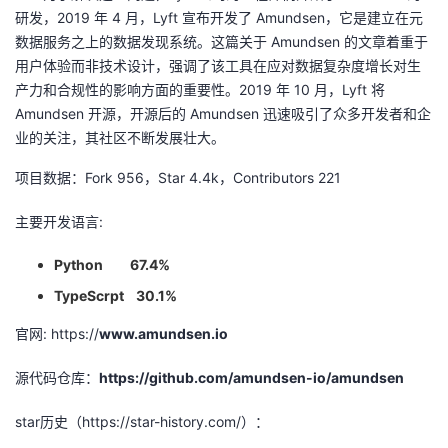
研发，
2019
年
4
月，
Lyft
宣布开发了
Amundsen
，它是建立在元
我
注
的
开
数据服务之上的数据发现系统。这篇关于
Amundsen
的文章着重于
用户体验而非技术设计，强调了该工具在应对数据复杂度增长对生
的
Programs
发
产力和合规性的影响方面的重要性。
2019
年
10
月，
Lyft
将
Amundsen
开源，开源后的
Amundsen
迅速吸引了众多开发者和企
支
者
业的关注，其社区不断发展壮大。
持
学
项目数据：
Fork 956
，
Star 4.4k
，
Contributors 221
我
堂
主要开发语言
:
的
我
Python 67.4%
我
TypeScrpt 30.1%
技
的
的
我
官网
: https://
www.amundsen.io
术
云
课
的
我
源代码仓库：
https://github.com/amundsen-io/amundsen
支
声
程
认
的
我
star历史（
https://star-history.com/
）：