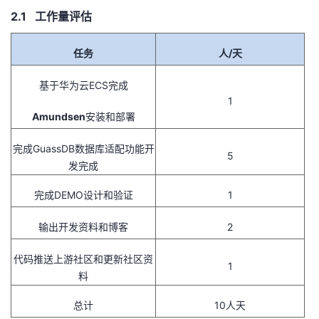
2.1 工作量评估
任务
人
/
天
基于华为云
ECS
完成
1
Amundsen
安装和部署
完成
GuassDB
数据库适配功能开
5
发完成
完成
DEMO
设计和验证
1
输出开发资料和博客
2
代码推送上游社区和更新社区资
1
料
总计
10人天