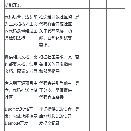
功能开发
代码质量：适配华
推送给开源社区的
是
为三大根技术生态
代码符合开源社区
的代码质量经过工
关于代码风格、功
具检测达标
能、自动化测试等
要求。
提供相关文档，比
根据社区要求，完
否
如部署文档、使用
善相关的开发指南
文档、配置文档等
和部署指导
合入到开源项目主
代码合并到当前主
是
仓：代码推送上游
干分支。举证提供
社区
代码仓库链接。
Deomo
设计
&
开
举证提供
DEMO
仓
是
发：完成功能演示
库地址和
DEMO
开
Demo
的开发
发提交记录。