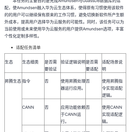
本任务的主要目的是完成
Amundsen
与
GuassDB
数据库的适
配，使
Amundsen
融入华为云生态体系，使得原有习惯使用该软件
的的用户可以继续保有原来的工作习惯，避免切换新软件所产生额
外成本，提高用户选择华为云服务的可能性。同时，该任务可以为
当前使用或未来使用华为云服务的用户提供
Amundsen
选项，丰富
个性化定制多样性。
适配任务清单
生态
生态细类
是否需
验证逻辑说明
是否需
适配场景说
要验证
要适配
明
昇腾生态
指令
否
使用昇腾处理
否
使用昇腾指
器运行应用。
令实现适配
逻辑。
CANN
否
应用功能依赖
否
使用
CANN
于
CANN
运
实现适配逻
行。
辑。