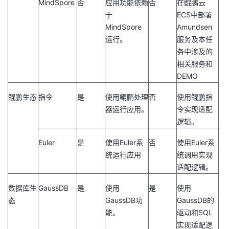
MindSpore
否
应用功能依赖
否
在鲲鹏云
于
ECS
中部署
MindSpore
Amundsen
运行。
服务及本任
务中涉及的
相关服务和
DEMO
鲲鹏生态
指令
是
使用鲲鹏处理
否
使用鲲鹏指
器运行应用。
令实现适配
逻辑。
Euler
是
使用
Euler
系
否
使用
Euler
系
统运行应用
统调用实现
适配逻辑。
数据库生
GaussDB
是
使用
是
使用
态
GaussDB
功
GaussDB
的
能。
驱动和
SQL
实现适配逻