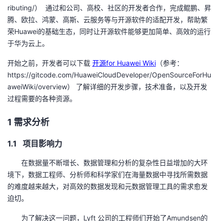
ributing/
）
通过和公司、高校、社区的开发者合作，完成鲲鹏、昇
者
腾、欧拉、鸿蒙、高斯、云服务等与开源软件的适配开发，帮助繁
荣
Huawei
的基础生态，同时让开源软件能够更加简单、高效的运行
我
于华为云上。
开始之前，开发者可以下载
开源for Huawei Wiki
（参考：
的
我
https://gitcode.com/HuaweiCloudDeveloper/OpenSourceForHu
aweiWiki/overview
） 了解详细的开发步骤，技术准备，以及开发
博
的
我
过程需要的各种资源。
客
论
的
我
1 需求分析
坛
圈
的
我
1.1 项目影响力
子
直
的
我
在数据量不断增长、数据管理和分析的复杂性日益增加的大环
境下，数据工程师、分析师和科学家们在海量数据中寻找所需数据
我
播
活
的
的难度越来越大，对高效的数据发现和元数据管理工具的需求愈发
迫切。
我
动
关
的
为了解决这一问题，
Lyft
公司的工程师们开始了
Amundsen
的