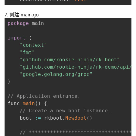
7. 创建 main.go
package
 main

import
(
"context"
"fmt"
"github.com/rookie-ninja/rk-boot"
"github.com/rookie-ninja/rk-demo/api/g
"google.golang.org/grpc"
)
// Application entrance.
func 
main
(
)
{
// Create a new boot instance.
    boot 
:
=
 rkboot
.
NewBoot
(
)
// ***********************************