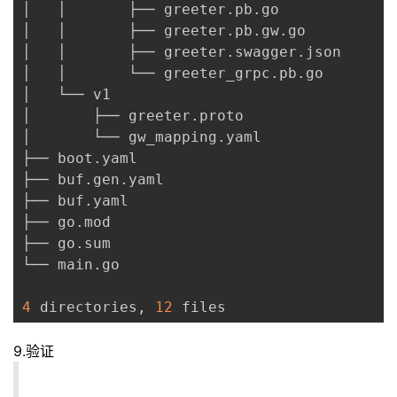
│   │       ├── greeter
.
pb
.
go

│   │       ├── greeter
.
pb
.
gw
.
go

│   │       ├── greeter
.
swagger
.
json

│   │       └── greeter_grpc
.
pb
.
go

│   └── v1

│       ├── greeter
.
proto

│       └── gw_mapping
.
yaml

├── boot
.
yaml

├── buf
.
gen
.
yaml

├── buf
.
yaml

├── go
.
mod

├── go
.
sum

└── main
.
go

4
 directories
,
12
 files
9.验证