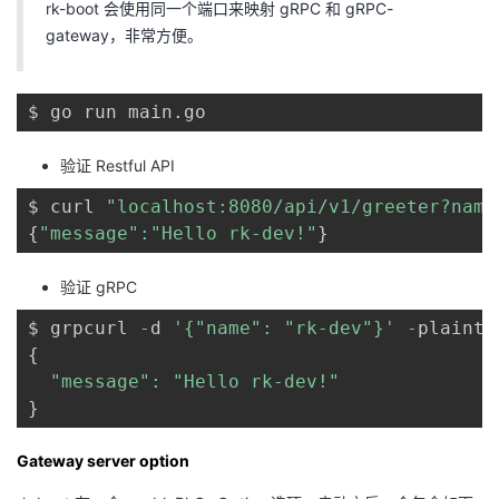
rk-boot 会使用同一个端口来映射 gRPC 和 gRPC-
gateway，非常方便。
$ go run main
.
go
验证 Restful API
$ curl 
"localhost:8080/api/v1/greeter?name
{
"message"
:
"Hello rk-dev!"
}
验证 gRPC
$ grpcurl 
-
d 
'{"name": "rk-dev"}'
-
plainte
{
"message"
:
"Hello rk-dev!"
}
Gateway server option