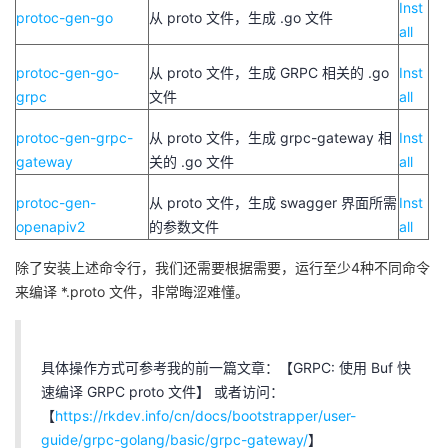
Inst
protoc-gen-go
从 proto 文件，生成 .go 文件
我
注
的
开
all
的
Programs
发
protoc-gen-go-
从 proto 文件，生成 GRPC 相关的 .go
Inst
grpc
文件
all
支
者
protoc-gen-grpc-
从 proto 文件，生成 grpc-gateway 相
Inst
gateway
关的 .go 文件
all
持
学
protoc-gen-
从 proto 文件，生成 swagger 界面所需
Inst
我
堂
openapiv2
的参数文件
all
的
我
除了安装上述命令行，我们还需要根据需要，运行至少4种不同命令
我
来编译 *.proto 文件，非常晦涩难懂。
技
的
的
我
术
云
课
的
我
具体操作方式可参考我的前一篇文章：【GRPC: 使用 Buf 快
速编译 GRPC proto 文件】 或者访问：
支
声
程
认
的
我
【
https://rkdev.info/cn/docs/bootstrapper/user-
guide/grpc-golang/basic/grpc-gateway/
】