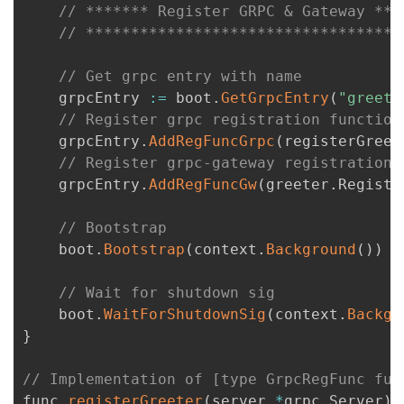
// ******* Register GRPC & Gateway ***
// ***********************************
// Get grpc entry with name
    grpcEntry 
:
=
 boot
.
GetGrpcEntry
(
"greete
// Register grpc registration function
    grpcEntry
.
AddRegFuncGrpc
(
registerGreet
// Register grpc-gateway registration 
    grpcEntry
.
AddRegFuncGw
(
greeter
.
Registe
// Bootstrap
    boot
.
Bootstrap
(
context
.
Background
(
)
)
// Wait for shutdown sig
    boot
.
WaitForShutdownSig
(
context
.
Backgr
}
// Implementation of [type GrpcRegFunc fun
func 
registerGreeter
(
server 
*
grpc
.
Server
)