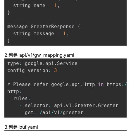
  string name 
=
1
;
}
message GreeterResponse 
{
  string message 
=
1
;
}
2.创建 api/v1/gw_mapping.yaml
type
:
 google
.
api
.
Service

config_version
:
3
# Please refer google
.
api
.
Http 
in
 https
:
/
/
http
:
  rules
:
-
 selector
:
 api
.
v1
.
Greeter
.
Greeter

      get
:
/
api
/
v1
/
greeter
3.创建 buf.yaml