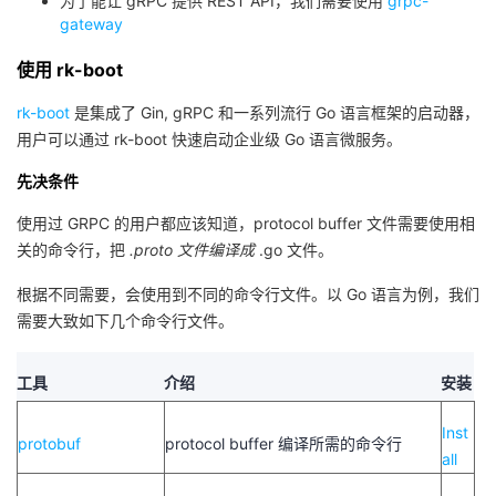
为了能让 gRPC 提供 REST API，我们需要使用
grpc-
gateway
者
使用 rk-boot
我
rk-boot
是集成了 Gin, gRPC 和一系列流行 Go 语言框架的启动器，
用户可以通过 rk-boot 快速启动企业级 Go 语言微服务。
的
我
先决条件
博
的
我
使用过 GRPC 的用户都应该知道，protocol buffer 文件需要使用相
关的命令行，把
.proto 文件编译成
.go 文件。
客
论
的
我
根据不同需要，会使用到不同的命令行文件。以 Go 语言为例，我们
坛
圈
的
我
需要大致如下几个命令行文件。
子
直
的
我
工具
介绍
安装
我
播
活
的
Inst
protobuf
protocol buffer 编译所需的命令行
all
我
动
关
的