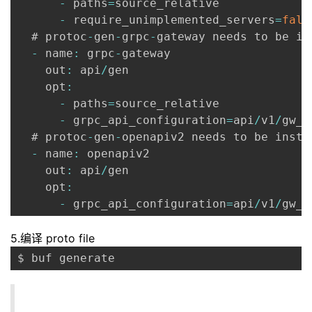
-
 paths
=
source_relative

-
 require_unimplemented_servers
=
fals
  # protoc
-
gen
-
grpc
-
gateway needs to be in
-
 name
:
 grpc
-
gateway

    out
:
 api
/
gen

    opt
:
-
 paths
=
source_relative

-
 grpc_api_configuration
=
api
/
v1
/
gw_m
  # protoc
-
gen
-
openapiv2 needs to be insta
-
 name
:
 openapiv2

    out
:
 api
/
gen

    opt
:
-
 grpc_api_configuration
=
api
/
v1
/
gw_m
5.编译 proto file
$ buf generate