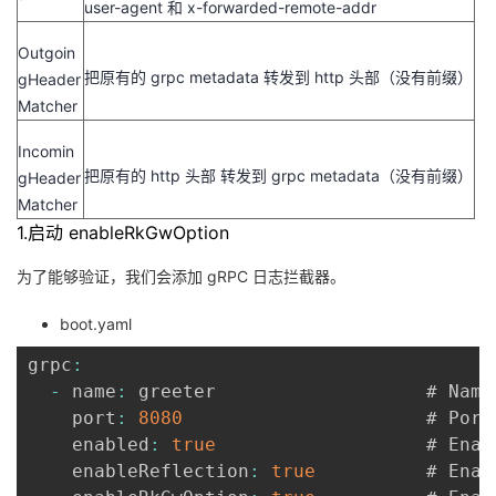
user-agent 和 x-forwarded-remote-addr
Outgoin
把原有的 grpc metadata 转发到 http 头部（没有前缀）
gHeader
Matcher
Incomin
把原有的 http 头部 转发到 grpc metadata（没有前缀）
gHeader
Matcher
1.启动 enableRkGwOption
为了能够验证，我们会添加 gRPC 日志拦截器。
boot.yaml
grpc
:
-
 name
:
 greeter                   # Name
    port
:
8080
                      # Port
    enabled
:
true
                   # Enab
    enableReflection
:
true
          # Enab