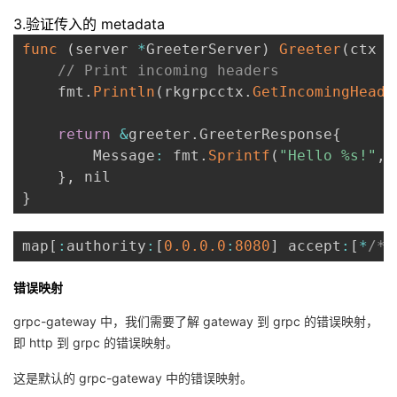
3.验证传入的 metadata
func
(
server 
*
GreeterServer
)
Greeter
(
ctx c
// Print incoming headers
    fmt
.
Println
(
rkgrpcctx
.
GetIncomingHeade
return
&
greeter
.
GreeterResponse
{
        Message
:
 fmt
.
Sprintf
(
"Hello %s!"
,
 
}
,
}
map
[
:
authority
:
[
0.0
.0
.0
:
8080
]
 accept
:
[
*
/*]
错误映射
grpc-gateway 中，我们需要了解 gateway 到 grpc 的错误映射，
即 http 到 grpc 的错误映射。
这是默认的 grpc-gateway 中的错误映射。