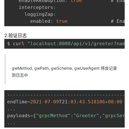
    enableRkGwOption
:
true
          # Enab
    interceptors
:
      loggingZap
:
        enabled
:
true
               # Enab
2.验证日志
$ curl 
"localhost:8080/api/v1/greeter?name
gwMethod, gwPath, gwScheme, gwUserAgent 将会记录
到日志中
--
--
--
--
--
--
--
--
--
--
--
--
--
--
--
--
--
--
--
--
--
endTime
=
2021
-
07
-
09
T21
:
03
:
43.518106
+
08
:
00
...
payloads
=
{
"grpcMethod"
:
"Greeter"
,
"grpcServ
...