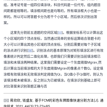
组，准考证号是一组四位填涂块，科目代码是一位代号。组内题目
者
间距都是相等的，填涂框间距也是均等的，所有填涂框大小也是一
样的。所以可以将答题卡分为若干个小区域，然后依次识别出答
我
案。
的
我
这里先分割前五道题的空间区域
[
[i]
]
。根据坐标系可以计算出这
个小区域的四个顶点坐标，当然通过简单的坐标运算结合答题卡的
博
的
我
大小可以计算出其他小区域的顶点坐标。
分割后需要对每个子区域
[
[ii]
]
的涂点进行识别
。识别涂点的基本原理为对矩形填涂区进行有效
客
论
的
我
像素统计判定然后二值化处理，也即我们只需要识别当前填涂框已
Mgrav,
填涂和未填涂两种结果。这里我们需要设定一个灰度阈值
然
坛
圈
的
我
Mgrav
Q
后
计算出当前填涂框的大于灰度阈值
的像素点个数
。
设定填
涂框有效填涂和无效填涂判定阈值为
Qt
，当
Q
值小于
Qt
值时，则认为
子
直
的
我
该填涂框未被填涂，反之则认为已被填涂。在填涂识别基础上即可
对比答案来识别答题正确与否
我
播
活
的
[
[i]
我
]
动
关
,
.
FCM
[J].
的
蒋欣欣
钱盛友
基于
的彩色车牌图像快速分割方法
通
, 2011, 44(3):72-73+85.
信技术