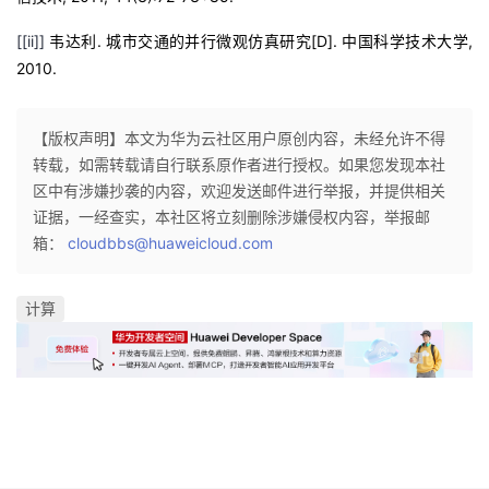
我
注
的
开
[
[ii]
]
.
[D].
,
韦达利
城市交通的并行微观仿真研究
中国科学技术大学
2010.
的
Programs
发
支
者
【版权声明】本文为华为云社区用户原创内容，未经允许不得
转载，如需转载请自行联系原作者进行授权。如果您发现本社
持
学
区中有涉嫌抄袭的内容，欢迎发送邮件进行举报，并提供相关
证据，一经查实，本社区将立刻删除涉嫌侵权内容，举报邮
我
堂
箱：
cloudbbs@huaweicloud.com
的
我
我
计算
技
的
的
我
术
云
课
的
我
支
声
程
认
的
我