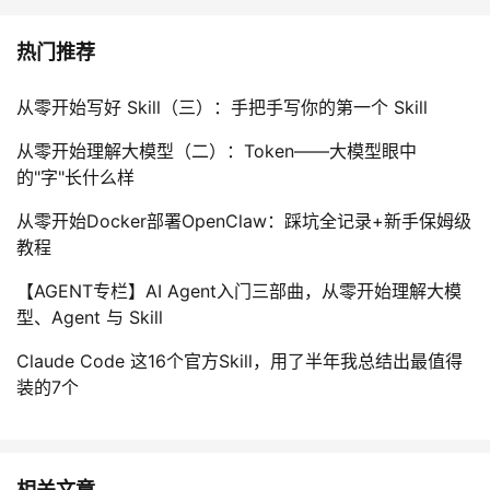
持
建
证
实
的
热门推荐
议
验
收
从零开始写好 Skill（三）：手把手写你的第一个 Skill
藏
从零开始理解大模型（二）：Token——大模型眼中
的"字"长什么样
从零开始Docker部署OpenClaw：踩坑全记录+新手保姆级
教程
【AGENT专栏】AI Agent入门三部曲，从零开始理解大模
型、Agent 与 Skill
Claude Code 这16个官方Skill，用了半年我总结出最值得
装的7个
相关文章