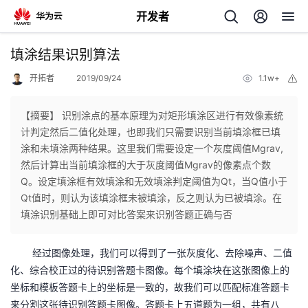
开发者
返
填涂结果识别算法
回
开拓者
2019/09/24
1.1w+
举
报
【摘要】 识别涂点的基本原理为对矩形填涂区进行有效像素统
计判定然后二值化处理，也即我们只需要识别当前填涂框已填
涂和未填涂两种结果。这里我们需要设定一个灰度阈值Mgrav,
个
然后计算出当前填涂框的大于灰度阈值Mgrav的像素点个数
Q。设定填涂框有效填涂和无效填涂判定阈值为Qt，当Q值小于
我
人
Qt值时，则认为该填涂框未被填涂，反之则认为已被填涂。在
填涂识别基础上即可对比答案来识别答题正确与否
的
主
经过图像处理，我们可以得到了一张灰度化、去除噪声、二值
开
页
化、综合校正过的待识别答题卡图像。每个填涂块在这张图像上的
坐标和模板答题卡上的坐标是一致的，故我们可以匹配标准答题卡
发
来分割这张待识别答题卡图像。答题卡上五道题为一组，共有八