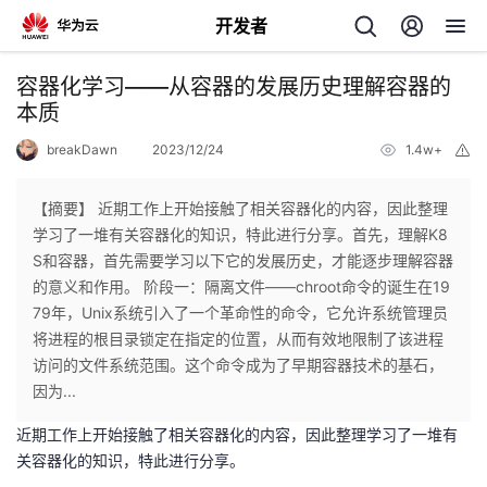
开发者
返
容器化学习——从容器的发展历史理解容器的
回
本质
breakDawn
2023/12/24
1.4w+
举
报
【摘要】 近期工作上开始接触了相关容器化的内容，因此整理
学习了一堆有关容器化的知识，特此进行分享。首先，理解K8
个
S和容器，首先需要学习以下它的发展历史，才能逐步理解容器
的意义和作用。 阶段一：隔离文件——chroot命令的诞生在19
我
人
79年，Unix系统引入了一个革命性的命令，它允许系统管理员
将进程的根目录锁定在指定的位置，从而有效地限制了该进程
的
主
访问的文件系统范围。这个命令成为了早期容器技术的基石，
因为...
开
页
近期工作上开始接触了相关容器化的内容，因此整理学习了一堆有
关容器化的知识，特此进行分享。
发