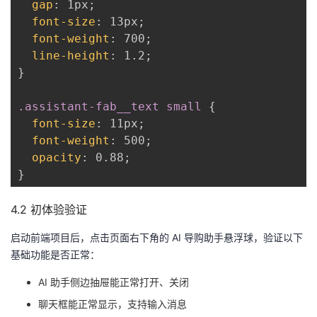
gap
:
 1px
;
font-size
:
 13px
;
font-weight
:
 700
;
line-height
:
 1.2
;
}
.assistant-fab__text small
{
font-size
:
 11px
;
font-weight
:
 500
;
opacity
:
 0.88
;
}
4.2 初体验验证
启动前端项目后，点击页面右下角的 AI 导购助手悬浮球，验证以下
基础功能是否正常：
AI 助手侧边抽屉能正常打开、关闭
聊天框能正常显示，支持输入消息