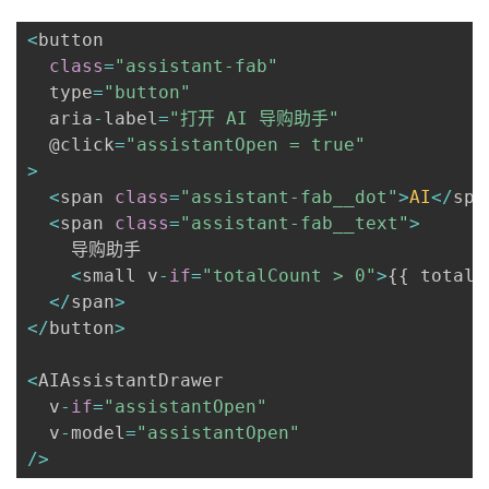
<
button

class
=
"assistant-fab"
  type
=
"button"
  aria
-
label
=
"打开 AI 导购助手"
  @click
=
"assistantOpen = true"
>
<
span 
class
=
"assistant-fab__dot"
>
AI
<
/
spa
<
span 
class
=
"assistant-fab__text"
>
    导购助手

<
small v
-
if
=
"totalCount > 0"
>
{
{
 totalC
<
/
span
>
<
/
button
>
<
AIAssistantDrawer

  v
-
if
=
"assistantOpen"
  v
-
model
=
"assistantOpen"
/
>