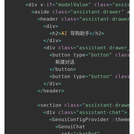
<
div v
-
if
=
"modelValue"
class
=
"assist
<
aside 
class
=
"assistant-drawer"
 ar
<
header 
class
=
"assistant-drawer_
<
div
>
<
h2
>
AI
 导购助手
<
/
h2
>
<
/
div
>
<
div 
class
=
"assistant-drawer__
<
button type
=
"button"
class
=
                新建对话

<
/
button
>
<
button type
=
"button"
class
=
<
/
div
>
<
/
header
>
<
section 
class
=
"assistant-drawer
<
div 
class
=
"assistant-chat"
>
<
GenuiConfigProvider 
:
theme
=
<
GenuiChat

                  ref
=
"chatRef"