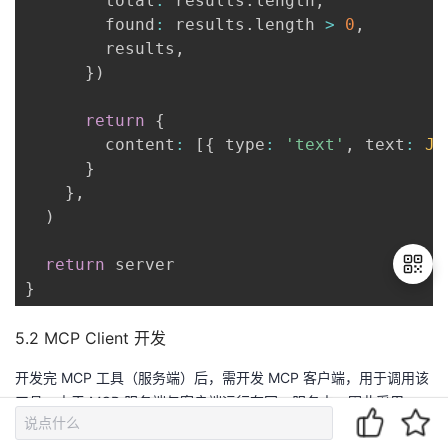
        total
:
 results
.
length
,
        found
:
 results
.
length 
>
0
,
        results
,
}
)
return
{
        content
:
[
{
 type
:
'text'
,
 text
:
JS
}
}
,
)
return
}
5.2 MCP Client 开发
退
出
开发完 MCP 工具（服务端）后，需开发 MCP 客户端，用于调用该
登
工具。由于 MCP 服务端与客户端运行在同一服务中，因此采用
录
方式实现两者的通信，无需额外配置网络接
InMemoryTransport