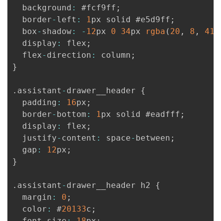
  background
:
 #fcf9ff
;
  border
-
left
:
1
px solid #e5d9ff
;
  box
-
shadow
:
-
12
px 
0
34
px 
rgba
(
20
,
8
,
41
,
  display
:
 flex
;
  flex
-
direction
:
 column
;
}
.
assistant
-
drawer__header 
{
  padding
:
16
px
;
  border
-
bottom
:
1
px solid #eadfff
;
  display
:
 flex
;
  justify
-
content
:
 space
-
between
;
  gap
:
12
px
;
}
.
assistant
-
drawer__header h2 
{
  margin
:
0
;
  color
:
 #
20133
c
;
  font
-
size
:
18
px
;