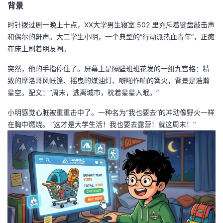
背景
者
时针拨过周一晚上十点，XX大学男生寝室 502 里充斥着键盘敲击声
和偶尔的鼾声。大二学生小明，一个典型的“行动派热血青年”，正瘫
我
在床上刷着朋友圈。
的
我
突然，他的手指停住了。屏幕上是隔壁班班花发的一组九宫格：精
致的摩洛哥风帐篷、摇曳的煤油灯、噼啪作响的篝火，背景是浩瀚
博
的
我
星空。配文：“周末，逃离城市，枕着星星入眠。”
小明感觉心脏被重重击中了。一种名为“我也要去”的冲动像野火一样
客
论
的
我
在胸中燃烧。 “这才是大学生活！我也要去露营！就这周末！”
坛
圈
的
我
子
直
的
我
我
播
活
的
我
动
关
的