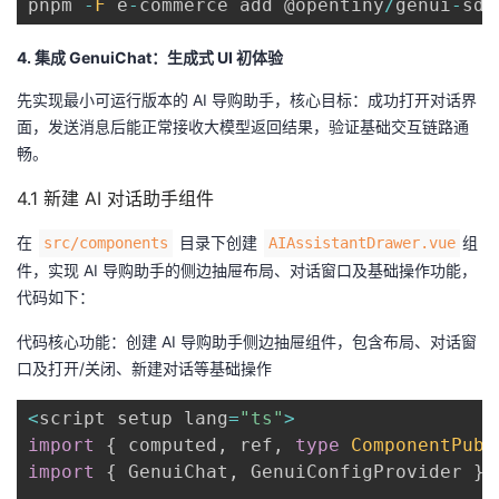
pnpm 
-
F
 e
-
commerce add @opentiny
/
genui
-
sdk
4. 集成 GenuiChat：生成式 UI 初体验
先实现最小可运行版本的 AI 导购助手，核心目标：成功打开对话界
面，发送消息后能正常接收大模型返回结果，验证基础交互链路通
畅。
4.1 新建 AI 对话助手组件
在
目录下创建
组
src/components
AIAssistantDrawer.vue
件，实现 AI 导购助手的侧边抽屉布局、对话窗口及基础操作功能，
代码如下：
代码核心功能：创建 AI 导购助手侧边抽屉组件，包含布局、对话窗
口及打开/关闭、新建对话等基础操作
<
script setup lang
=
"ts"
>
import
{
 computed
,
 ref
,
type
ComponentPubl
import
{
 GenuiChat
,
 GenuiConfigProvider 
}