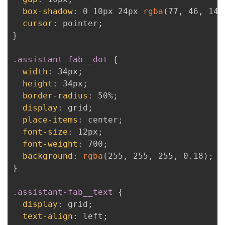
box-shadow
:
 0 10px 24px 
rgba
(
77
,
 46
,
 141
cursor
:
 pointer
;
}
.assistant-fab__dot
{
width
:
 34px
;
height
:
 34px
;
border-radius
:
 50%
;
display
:
 grid
;
place-items
:
 center
;
font-size
:
 12px
;
font-weight
:
 700
;
background
:
rgba
(
255
,
 255
,
 255
,
 0.18
)
;
}
.assistant-fab__text
{
display
:
 grid
;
text-align
:
 left
;