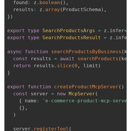
  found
:
 z
.
boolean
(
)
,
  results
:
 z
.
array
(
ProductSchema
)
,
}
)
export
type
SearchProductsArgs
=
 z
.
infer
<
t
export
type
SearchProductsResult
=
 z
.
infer
async
function
searchProductsByBusiness
(
ke
const
 results 
=
await
searchProducts
(
key
return
 results
.
slice
(
0
,
 limit
)
}
export
function
createProductMcpServer
(
)
{
const
 server 
=
new
McpServer
(
{
 name
:
'e-commerce-product-mcp-server
{
}
,
)
  server
.
registerTool
(