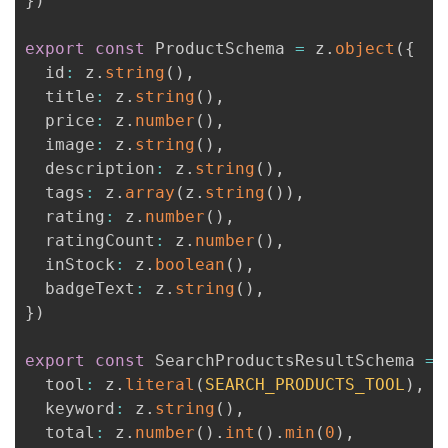
}
)
export
const
 ProductSchema 
=
 z
.
object
(
{
  id
:
 z
.
string
(
)
,
  title
:
 z
.
string
(
)
,
  price
:
 z
.
number
(
)
,
  image
:
 z
.
string
(
)
,
  description
:
 z
.
string
(
)
,
  tags
:
 z
.
array
(
z
.
string
(
)
)
,
  rating
:
 z
.
number
(
)
,
  ratingCount
:
 z
.
number
(
)
,
  inStock
:
 z
.
boolean
(
)
,
  badgeText
:
 z
.
string
(
)
,
}
)
export
const
 SearchProductsResultSchema 
=
 
  tool
:
 z
.
literal
(
SEARCH_PRODUCTS_TOOL
)
,
  keyword
:
 z
.
string
(
)
,
  total
:
 z
.
number
(
)
.
int
(
)
.
min
(
0
)
,