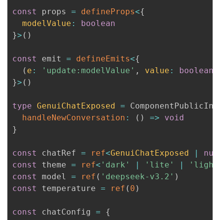
const
 props 
=
defineProps
<
{
  modelValue
:
boolean
}
>
(
)
const
 emit 
=
defineEmits
<
{
(
e
:
'update:modelValue'
,
 value
:
boolean
)
}
>
(
)
type
GenuiChatExposed
=
 ComponentPublicIns
handleNewConversation
:
(
)
=>
void
}
const
 chatRef 
=
ref
<
GenuiChatExposed 
|
nul
const
 theme 
=
ref
<
'dark'
|
'lite'
|
'light
const
 model 
=
ref
(
'deepseek-v3.2'
)
const
 temperature 
=
ref
(
0
)
const
 chatConfig 
=
{