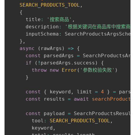
SEARCH_PRODUCTS_TOOL
,
{
      title
:
'搜索商品'
,
      description
:
'根据关键词在商品库中搜索商品
      inputSchema
:
 SearchProductsArgsSchem
}
,
async
(
rawArgs
)
=>
{
const
 parsedArgs 
=
 SearchProductsArg
if
(
!
parsedArgs
.
success
)
{
throw
new
Error
(
'参数校验失败'
)
}
const
{
 keyword
,
 limit 
=
4
}
=
 parse
const
 results 
=
await
searchProducts
const
 payload 
=
 SearchProductsResult
        tool
:
SEARCH_PRODUCTS_TOOL
,
        keyword
,