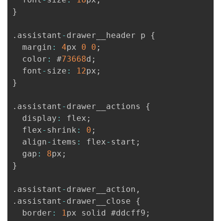
}
.
assistant
-
drawer__header p 
{
  margin
:
4
px 
0
0
;
  color
:
 #
73668
d
;
  font
-
size
:
12
px
;
}
.
assistant
-
drawer__actions 
{
  display
:
 flex
;
  flex
-
shrink
:
0
;
  align
-
items
:
 flex
-
start
;
  gap
:
8
px
;
}
.
assistant
-
drawer__action
,
.
assistant
-
drawer__close 
{
  border
:
1
px solid #ddcff9
;