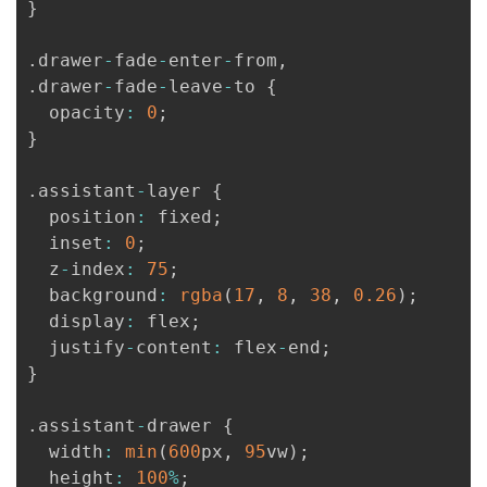
}
.
drawer
-
fade
-
enter
-
from
,
.
drawer
-
fade
-
leave
-
to 
{
  opacity
:
0
;
}
.
assistant
-
layer 
{
  position
:
 fixed
;
  inset
:
0
;
  z
-
index
:
75
;
  background
:
rgba
(
17
,
8
,
38
,
0.26
)
;
  display
:
 flex
;
  justify
-
content
:
 flex
-
end
;
}
.
assistant
-
drawer 
{
  width
:
min
(
600
px
,
95
vw
)
;
  height
:
100
%
;