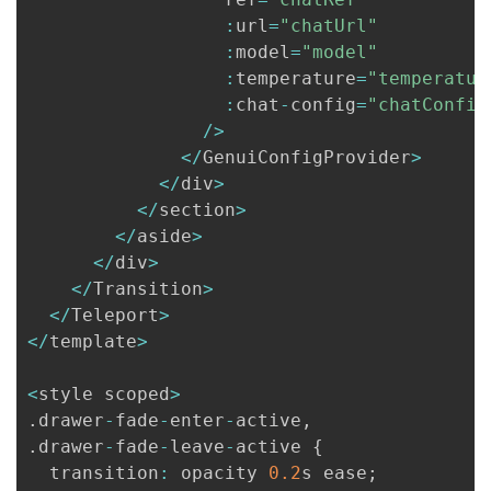
:
url
=
"chatUrl"
:
model
=
"model"
:
temperature
=
"temperatur
:
chat
-
config
=
"chatConfig
/
>
<
/
GenuiConfigProvider
>
<
/
div
>
<
/
section
>
<
/
aside
>
<
/
div
>
<
/
Transition
>
<
/
Teleport
>
<
/
template
>
<
style scoped
>
.
drawer
-
fade
-
enter
-
active
,
.
drawer
-
fade
-
leave
-
active 
{
  transition
:
 opacity 
0.2
s ease
;