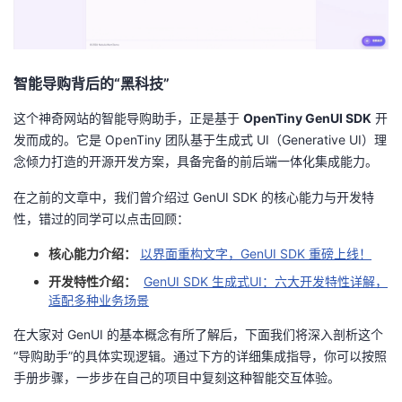
持
建
证
实
的
议
验
收
智能导购背后的“黑科技”
藏
这个神奇网站的智能导购助手，正是基于
OpenTiny GenUI SDK
开
发而成的。它是 OpenTiny 团队基于生成式 UI（Generative UI）理
念倾力打造的开源开发方案，具备完备的前后端一体化集成能力。
在之前的文章中，我们曾介绍过 GenUI SDK 的核心能力与开发特
性，错过的同学可以点击回顾：
核心能力介绍：
以界面重构文字，GenUI SDK 重磅上线！
开发特性介绍：
GenUI SDK 生成式UI：六大开发特性详解，
适配多种业务场景
在大家对 GenUI 的基本概念有所了解后，下面我们将深入剖析这个
“导购助手”的具体实现逻辑。通过下方的详细集成指导，你可以按照
手册步骤，一步步在自己的项目中复刻这种智能交互体验。