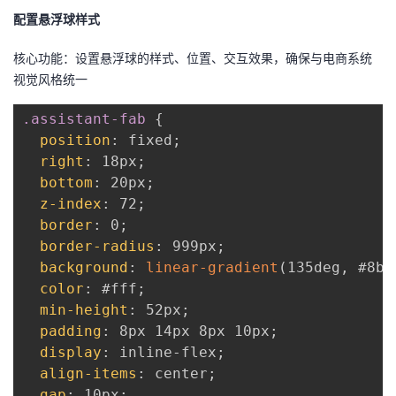
配置悬浮球样式
核心功能：设置悬浮球的样式、位置、交互效果，确保与电商系统
视觉风格统一
.assistant-fab
{
position
:
 fixed
;
right
:
 18px
;
bottom
:
 20px
;
z-index
:
 72
;
border
:
 0
;
border-radius
:
 999px
;
background
:
linear-gradient
(
135deg
,
 #8b5
color
:
 #fff
;
min-height
:
 52px
;
padding
:
 8px 14px 8px 10px
;
display
:
 inline-flex
;
align-items
:
 center
;
gap
:
 10px
;