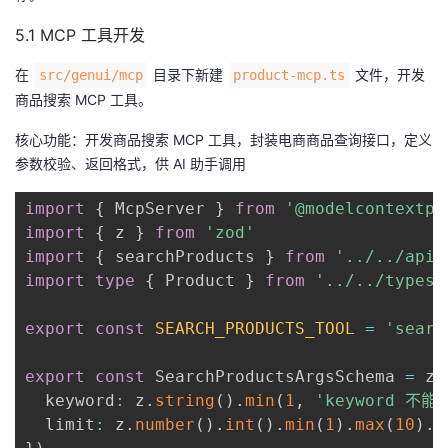
5.1 MCP 工具开发
在
目录下新建
文件，开发
src/genui/mcp
product-mcp.ts
商品搜索 MCP 工具。
核心功能：开发商品搜索 MCP 工具，封装电商商品查询接口，定义
参数校验、返回格式，供 AI 助手调用
import
{
 McpServer 
}
from
'@modelcontextpr
import
{
 z 
}
from
'zod'
import
{
 searchProducts 
}
from
'../../api'
import
type
{
 Product 
}
from
'../../types'
export
const
SEARCH_PRODUCTS_TOOL
=
'searc
export
const
 SearchProductsArgsSchema 
=
 z
.
  keyword
:
 z
.
string
(
)
.
min
(
1
,
'keyword 不能
  limit
:
 z
.
number
(
)
.
int
(
)
.
min
(
1
)
.
max
(
10
)
.
o