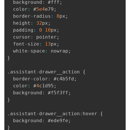
  background
:
 #fff
;
  color
:
 #
5e4
e79
;
  border
-
radius
:
8
px
;
  height
:
32
px
;
  padding
:
0
10
px
;
  cursor
:
 pointer
;
  font
-
size
:
13
px
;
  white
-
space
:
 nowrap
;
}
.
assistant
-
drawer__action 
{
  border
-
color
:
 #c4b5fd
;
  color
:
 #
4
c1d95
;
  background
:
 #f5f3ff
;
}
.
assistant
-
drawer__action
:
hover 
{
  background
:
 #ede9fe
;
}