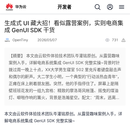
开发者
返
生成式 UI 藏大招！看似露营案例，实则电商集
回
成 GenUI SDK 干货
OpenTiny
2026/05/07
731
举
报
【摘要】 本文由云软件体验技术团队岑灌铭原创。从露营趣味
案例入手，详解电商系统集成 GenUI SDK 完整实操~背景时针
个
拨过周一晚上十点，XX大学男生寝室 502 里充斥着键盘敲击声
和偶尔的鼾声。大二学生小明，一个典型的“行动派热血青年”，
我
人
正瘫在床上刷着朋友圈。突然，他的手指停住了。屏幕上是隔
壁班班花发的一组九宫格：精致的摩洛哥风帐篷、摇曳的煤油
的
主
灯、噼啪作响的篝火，背景是浩瀚星空。配文：“周末，逃离...
开
页
本文由云软件体验技术团队岑灌铭原创。从露营趣味案例入手，详
解电商系统集成 GenUI SDK 完整实操~
发