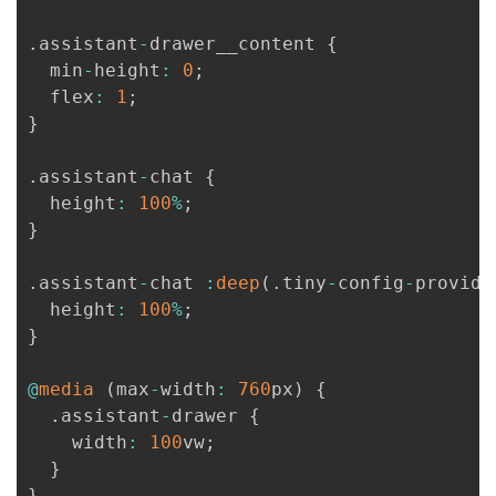
.
assistant
-
drawer__content 
{
  min
-
height
:
0
;
  flex
:
1
;
}
.
assistant
-
chat 
{
  height
:
100
%
;
}
.
assistant
-
chat 
:
deep
(
.
tiny
-
config
-
provide
  height
:
100
%
;
}
@
media
(
max
-
width
:
760
px
)
{
.
assistant
-
drawer 
{
    width
:
100
vw
;
}
}