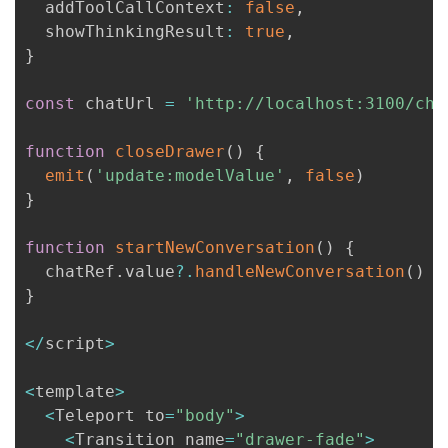
  addToolCallContext
:
false
,
  showThinkingResult
:
true
,
}
const
 chatUrl 
=
'http://localhost:3100/cha
function
closeDrawer
(
)
{
emit
(
'update:modelValue'
,
false
)
}
function
startNewConversation
(
)
{
  chatRef
.
value
?.
handleNewConversation
(
)
}
<
/
script
>
<
template
>
<
Teleport to
=
"body"
>
<
Transition name
=
"drawer-fade"
>