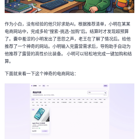
我
注
的
开
的
Programs
发
作为小白，没有经验的他只好求助AI。根据推荐清单，小明在某某
电商网站中，完成多轮“搜索-挑选-加购”后。结算时才发现超预算
支
者
了。囊中羞涩的小明发出了悲怨之声，老王在了解了情况后。给他
推荐了一个神奇的网站。小明输入完露营需求后，导购助手自动为
持
学
他推荐了露营的高性价比装备。 小明可以轻松地完成一键加购和结
算。
我
堂
下面就来看一下这个神奇的电商网站：
的
我
我
技
的
的
我
术
云
课
的
我
支
声
程
认
的
我