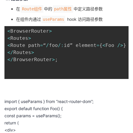
在
中的
中定义路径参数
Route组件
path属性
在组件内通过
hook 访问路径参数
useParams
<
BrowserRouter
>
<
Routes
>
<
Route path
=
“
/
foo
/
:
id” element
=
{
<
Foo 
/
>
}
/
<
/
Routes
>
<
/
BrowserRouter
>
;
import
{
useParams
}
from
“react-router-dom”
;
export
default
function
Foo
()
{
const
params
=
useParams
();
return
(
<
div
>