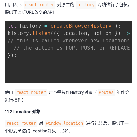
口，因此
对原生的
对线进行了包装，
react-router
history
提供了监听URL改变的API。
let
 history 
=
createBrowserHistory
(
)
;
history
.
listen
(
(
{
 location
,
 action 
}
)
=>
{
// this is called whenever new locations c
// the action is POP, PUSH, or REPLACE
}
)
;
使用
时不需操作History对象（
组件会
react-router
Routes
进行操作）
11.2 Location对象
对
进行包装后，提供了一
react-router
window.location
个形式简洁的Location对象，形如：