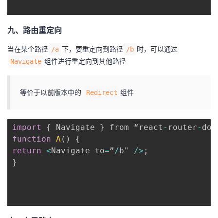
九、路由重定向
当在某个路径
下，要重定向到路径
时，可以通过
/a
/b
组件进行重定向到其他路径
Navigate
等价于以前版本中的
组件
Redirect
import
{
 Navigate 
}
 from “react
-
router
-
dom
function
A
(
)
{
return
<
Navigate to
=
”
/
b" 
/
>
;
}