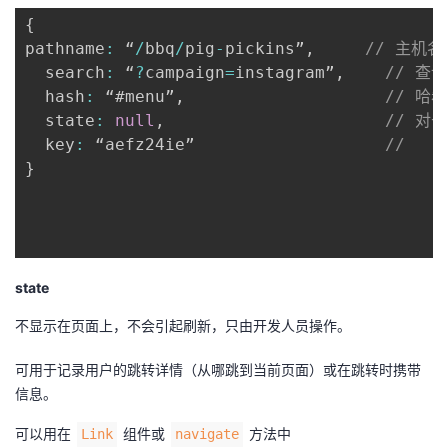
{
pathname
:
 “
/
bbq
/
pig
-
pickins”
,
// 主机名
  search
:
 “
?
campaign
=
instagram”
,
// 查
  hash
:
 “#menu”
,
// 哈
  state
:
null
,
// 对于
  key
:
 “aefz24ie”                   
//
}
state
不显示在页面上，不会引起刷新，只由开发人员操作。
可用于记录用户的跳转详情（从哪跳到当前页面）或在跳转时携带
信息。
可以用在
组件或
方法中
Link
navigate