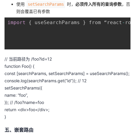
使用
时，
必须传入所有的查询参数
，否
setSearchParams
则会覆盖已有参数
import
{
 useSearchParams 
}
 from “react
-
rou
// 当前路径为 /foo?id=12
function
Foo
()
{
const
[
searchParams
,
setSearchParams
]
=
useSearchParams
();
console
.
log
(
searchParams
.
get
(
“id”
));
// 12
setSearchParams
({
name
:
“foo”
,
});
// /foo?name=foo
return
<
div
>
foo
<
/div>;
}
五、嵌套路由