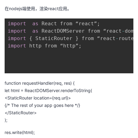
在nodejs端使用，渲染react应用。
import
as
 React from “react”
;
import
as
 ReactDOMServer from “react
-
dom
/
import
{
 StaticRouter 
}
 from “react
-
router
import
 http from “http”
;
function
requestHandler
(
req
,
res
)
{
let
html
=
ReactDOMServer
.
renderToString
(
<
StaticRouter
location
=
{
req
.
url
}
>
{
/* The rest of your app goes here */
}
<
/StaticRouter>
);
res
.
write
(
html
);