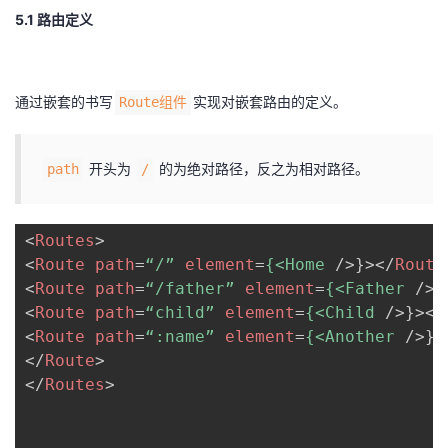
5.1 路由定义
通过嵌套的书写
实现对嵌套路由的定义。
Route组件
开头为
的为绝对路径，反之为相对路径。
path
/
<
Routes
>
<
Route
path
=
“/”
element
=
{<Home
/>
}>
</
Route
<
Route
path
=
“/father”
element
=
{<Father
/>
<
Route
path
=
“child”
element
=
{<Child
/>
}>
</
<
Route
path
=
“:name”
element
=
{<Another
/>
}>
</
Route
>
</
Routes
>