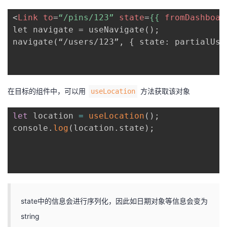
<
Link
to
=
“/pins/123”
state
=
{{
fromDashboar
let navigate = useNavigate();

navigate(“/users/123”, { state: partialUser
在目标的组件中，可以用
方法获取该对象
useLocation
let
 location 
=
useLocation
(
)
;
console
.
log
(
location
.
state
)
;
state中的信息会进行序列化，因此如日期对象等信息会变为
string