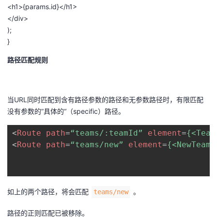
<
h1
>
{
params
.
id
}
<
/h1>
<
/div>
);
}
路径匹配规则
当URL同时匹配到含有路径参数的路径和无参数路径时，有限匹配
没有参数的”具体的“（specific）路径。
<
Route
path
=
“teams/:teamId”
element
=
{<Team
<
Route
path
=
“teams/new”
element
=
{<NewTeamF
如上的两个路径，将会匹配
。
teams/new
路径的正则匹配已被移除。