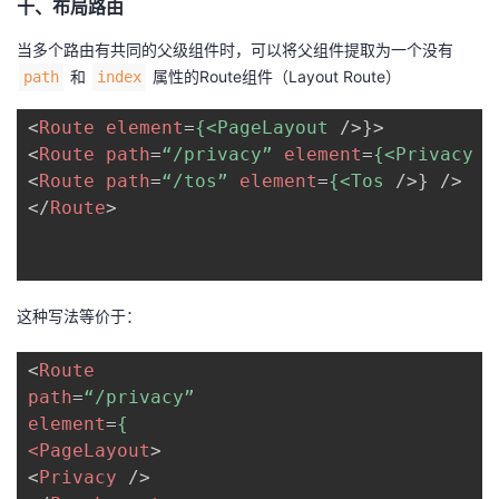
十、布局路由
当多个路由有共同的父级组件时，可以将父组件提取为一个没有
和
属性的Route组件（Layout Route）
path
index
<
Route
element
=
{<PageLayout
/>
<
Route
path
=
“/privacy”
element
=
{<Privacy
/
<
Route
path
=
“/tos”
element
=
{<Tos
/>
</
Route
>
这种写法等价于：
<
Route
path
=
“/privacy”
element
=
{
<PageLayout
>
<
Privacy
/>