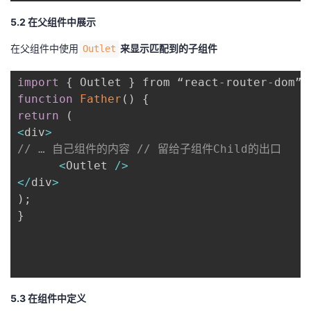
5.2 在父组件中展示
在父组件中使用
来显示匹配到的子组件
Outlet
import
{
 Outlet 
}
 from “react
-
router
-
dom”
;
function
Father
(
)
{
return
(
<
div
>
// … 自己组件的内容 // 留给子组件Child的出口
<
Outlet 
/
>
<
/
div
>
)
;
}
5.3 在组件中定义