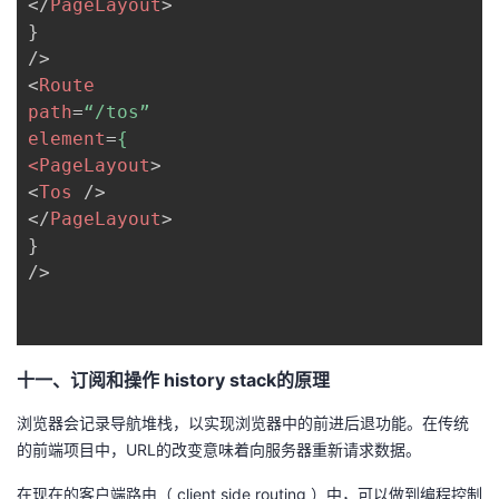
</
PageLayout
>
}

<
Route
path
=
“/tos”
element
=
{
<PageLayout
>
<
Tos
/>
</
PageLayout
>
}

/>

十一、订阅和操作 history stack的原理
浏览器会记录导航堆栈，以实现浏览器中的前进后退功能。在传统
的前端项目中，URL的改变意味着向服务器重新请求数据。
在现在的客户端路由（ client side routing ）中，可以做到编程控制