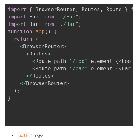
import
{
 BrowserRouter
,
 Routes
,
 Route 
}
fr
者
import
 Foo 
from
"./Foo"
;
import
 Bar 
from
"./Bar"
;
我
function
App
(
)
{
return
(
的
我
<
BrowserRouter
>
<
Routes
>
博
的
我
<
Route path
=
"/foo"
 element
=
{
<
Foo 
/
<
Route path
=
"/bar"
 element
=
{
<
Bar 
/
客
论
的
我
<
/
Routes
>
<
/
BrowserRouter
>
坛
圈
的
我
)
;
}
子
直
的
我
我
播
活
的
我
动
关
的
：路径
path