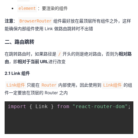
我
注
的
开
：要渲染的组件
element
注意
：
组件最好放在最顶层所有组件之外，这样
的
BrowserRouter
Programs
发
能确保内部组件使用 Link 做路由跳转时不出错
支
者
二、路由跳转
持
学
在跳转路由时，如果路径是
开头的则是绝对路由，否则为
相对路
/
由
，即
相对于当前 URL
进行改变
我
堂
2.1 Link 组件
的
我
我
只能在
内部使用，因此使用到
的组
Link组件
Router
Link组件
件一定要放在顶层的 Router 之内
技
的
的
我
import
{
 Link 
}
from
"react-router-dom"
;
术
云
课
的
我
支
声
程
认
的
我