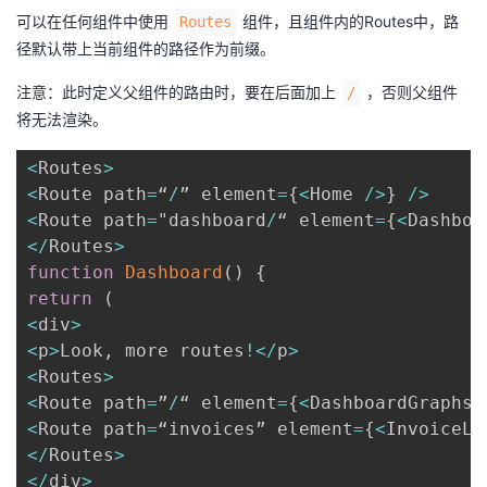
可以在任何组件中使用
组件，且组件内的Routes中，路
Routes
径默认带上当前组件的路径作为前缀。
注意：此时定义父组件的路由时，要在后面加上
，否则父组件
/
将无法渲染。
<
Routes
>
<
Route path
=
“
/
” element
=
{
<
Home 
/
>
}
/
>
<
Route path
=
"dashboard
/
“ element
=
{
<
Dashboa
<
/
Routes
>
function
Dashboard
(
)
{
return
(
<
div
>
<
p
>
Look
,
 more routes
!
<
/
p
>
<
Routes
>
<
Route path
=
”
/
“ element
=
{
<
DashboardGraphs 
<
Route path
=
“invoices” element
=
{
<
InvoiceLi
<
/
Routes
>
<
/
div
>