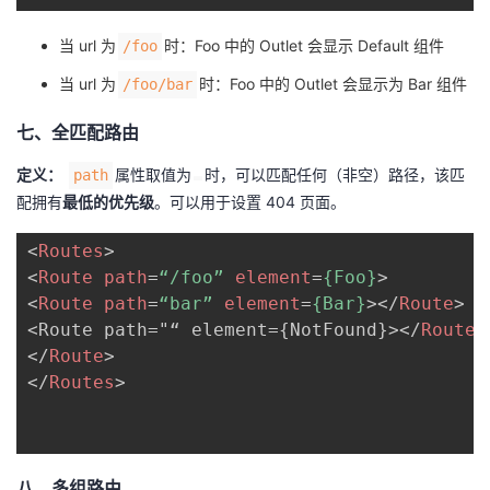
当 url 为
时：Foo 中的 Outlet 会显示 Default 组件
/foo
当 url 为
时：Foo 中的 Outlet 会显示为 Bar 组件
/foo/bar
七、全匹配路由
定义：
属性取值为
时，可以匹配任何（非空）路径，该匹
path
配拥有
最低的优先级
。可以用于设置 404 页面。
<
Routes
>
<
Route
path
=
“/foo”
element
=
{Foo}
>
<
Route
path
=
“bar”
element
=
{Bar}
>
</
Route
>
<Route path="“ element={NotFound}>
</
Route
>
</
Route
>
</
Routes
>
八、多组路由