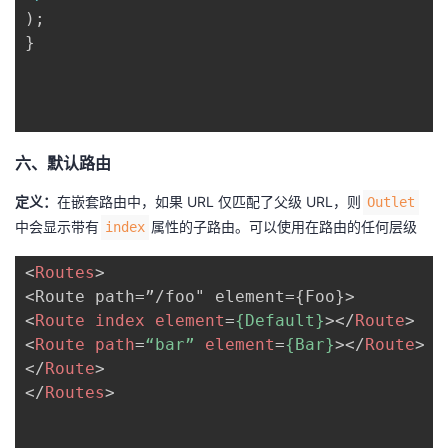
)
;
}
六、默认路由
定义：
在嵌套路由中，如果 URL 仅匹配了父级 URL，则
Outlet
中会显示带有
属性的子路由。可以使用在路由的任何层级
index
<
Routes
>
<
Route
index
element
=
{Default}
>
</
Route
>
<
Route
path
=
“bar”
element
=
{Bar}
>
</
Route
>
</
Route
>
</
Routes
>