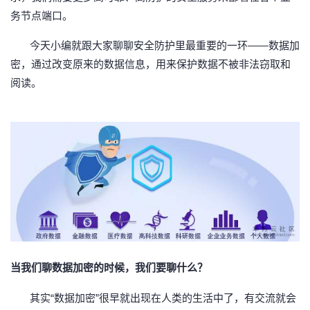
我
注
的
开
务节点端口。
今天小编就跟大家聊聊安全防护里最重要的一环
——数据加
的
Programs
发
密，通过改变原来的数据信息，用来保护数据不被非法窃取和
支
者
阅读。
持
学
我
堂
的
我
我
技
的
的
我
术
云
课
的
我
当我们聊数据加密的时候，我们要聊什么？
支
声
程
认
的
我
其实“数据加密”很早就出现在人类的生活中了，有交流就会