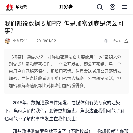
开发者
返
我们都说数据要加密？但是加密到底是怎么回
回
事？
小兵东仔
2019/01/02
1.6w+
举
报
【摘要】 通俗来说非对称加密算法它需要使用“一对”密钥来分
别完成加密和解密操作，一个公开发布，即公开密钥，另一个
个
由用户自己秘密保存，即私用密钥。信息发送者用公开密钥去
加密，而信息接收者则用私用密钥去解密。公钥机制灵活，但
我
人
加密和解密速度却比对称密钥加密慢得多。
的
主
2018年，数据泄露事件频发，在媒体和有关专家的渲染
下，焦虑房价的我们，变得更加焦虑，焦虑这些我们可能了解
开
页
也可能不了解的事情发生在我们头上！
发
那些数据泄露案例就不说了（不胜枚举），你想想就连你那