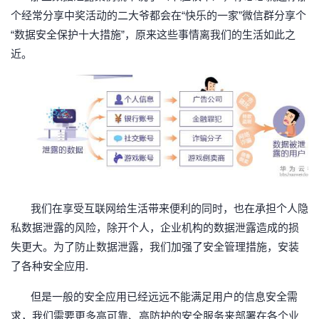
个经常分享中奖活动的二大爷都会在
“快乐的一家”微信群分享个
者
“数据安全保护十大措施”，原来这些事情离我们的生活如此之
近。
我
的
我
博
的
我
客
论
的
我
坛
圈
的
我
我们在享受互联网给生活带来便利的同时，也在承担个人隐
私数据泄露的风险，除开个人，企业机构的数据泄露造成的损
子
直
的
我
失更大。为了防止数据泄露，我们加强了安全管理措施，安装
我
播
活
的
了各种安全应用
.
但是一般的安全应用已经远远不能满足用户的信息安全需
我
动
关
的
求，我们需要更多高可靠、高防护的安全服务来部署在各个业