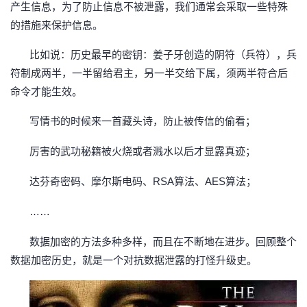
持
建
产生信息，为了防止信息不被泄露，我们通常会采取一些特殊
证
实
的
的措施来保护信息。
议
验
收
比如说：历史最早的密钥：姜子牙创造的阴符（兵符），兵
符制成两半，一半留给君主，另一半交给下属，须两半符合后
藏
命令才能生效。
写情书的时候来一首藏头诗，防止被传信的偷看；
厉害的武功秘籍被火烧或者溅水以后才显露真迹；
达芬奇密码、摩尔斯电码、
RSA算法、AES算法；
……
数据加密的方法多种多样，而且在不断地在进步。回顾整个
数据加密历史，就是一个对抗数据泄露的打怪升级史。