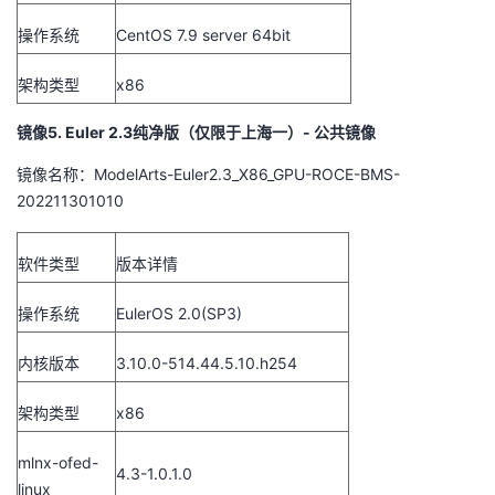
持
建
证
实
的
操作系统
CentOS 7.9 server 64bit
议
验
收
架构类型
x86
藏
镜像5. Euler 2.3纯净版（仅限于上海一）- 公共镜像
镜像名称：ModelArts-Euler2.3_X86_GPU-ROCE-BMS-
202211301010
软件类型
版本详情
操作系统
EulerOS 2.0(SP3)
内核版本
3.10.0-514.44.5.10.h254
架构类型
x86
mlnx-ofed-
4.3-1.0.1.0
linux