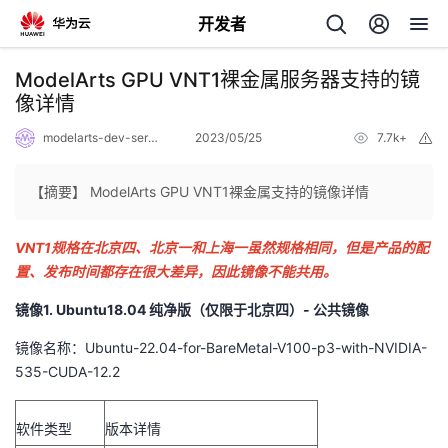
开发者
返
ModelArts GPU VNT1裸金属服务器支持的镜
回
像详情
modelarts-dev-server
2023/05/25
7.7k+
举
报
【摘要】 ModelArts GPU VNT1裸金属支持的镜像详情
个
VNT1规格在北京四、北京一和上海一虽然规格相同，但是产品的配
置、发布时间都存在很大差异，因此镜像不能共用。
我
人
镜像1. Ubuntu18.04 纯净版（仅限于北京四）- 公共镜像
的
主
镜像名称：Ubuntu-22.04-for-BareMetal-V100-p3-with-NVIDIA-
535-CUDA-12.2
开
页
软件类型
版本详情
发