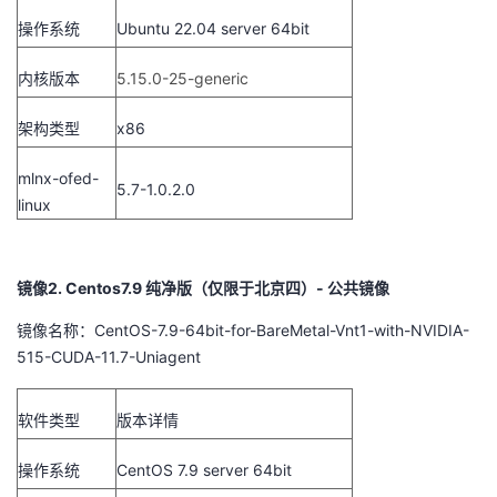
操作系统
Ubuntu 22.04 server 64bit
者
内核版本
5.15.0-25-generic
我
架构类型
x86
的
我
mlnx-ofed-
5.7-1.0.2.0
博
的
我
linux
客
论
的
我
镜像2. Centos7.9 纯净版（仅限于北京四）- 公共镜像
坛
圈
的
我
镜像名称：CentOS-7.9-64bit-for-BareMetal-Vnt1-with-NVIDIA-
515-CUDA-11.7-Uniagent
子
直
的
我
我
播
活
的
软件类型
版本详情
我
动
关
的
操作系统
CentOS 7.9 server 64bit