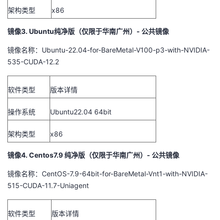
我
注
架构类型
的
x86
开
镜像3. Ubuntu纯净版（仅限于华南广州）- 公共镜像
的
Programs
发
镜像名称：Ubuntu-22.04-for-BareMetal-V100-p3-with-NVIDIA-
支
者
535-CUDA-12.2
持
学
软件类型
版本详情
我
堂
操作系统
Ubuntu22.04 64bit
的
我
我
架构类型
x86
技
的
镜像4. Centos7.9 纯净版（仅限于华南广州）- 公共镜像
的
我
镜像名称：CentOS-7.9-64bit-for-BareMetal-Vnt1-with-NVIDIA-
术
云
课
的
我
515-CUDA-11.7-Uniagent
支
声
程
认
的
我
软件类型
版本详情