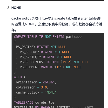
NONE
cache policy选项可以在执⾏create table或者alter table语句
时设置成NONE，之后获取表中的数据，所有数据都会被冷缓
存。
CREATE
TABLE
IF
NOT
EXISTS
(
 PS_PARTKEY 
BIGINT
NOT
NULL
,
 PS_SUPPKEY 
BIGINT
NOT
NULL
,
 PS_AVAILQTY 
BIGINT
NOT
NULL
,
 PS_SUPPLYCOST 
DECIMAL
(
15
,
2
)
NOT
NULL
,
 PS_COMMENT 
VARCHAR
(
199
)
NOT
NULL
)
WITH
(
 orientation 
=
column
,
 colversion 
=
3.0
,
 cache_policy 
=
'NONE'
)
TABLESPACE
 cu_obs_tbs

DISTRIBUTE 
BY
HASH
(
PS_PARTKEY
)
;
-- 冷缓存