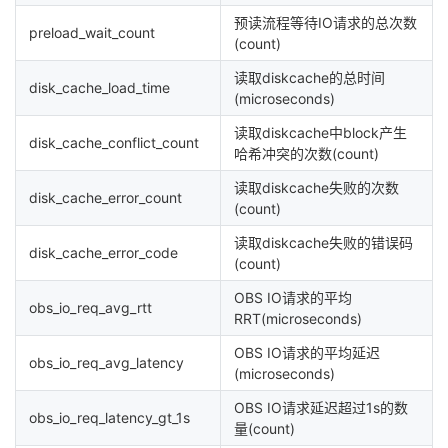
预读流程等待IO请求的总次数
preload_wait_count
(count)
读取diskcache的总时间
disk_cache_load_time
(microseconds)
读取diskcache中block产生
disk_cache_conflict_count
哈希冲突的次数(count)
读取diskcache失败的次数
disk_cache_error_count
(count)
读取diskcache失败的错误码
disk_cache_error_code
(count)
OBS IO请求的平均
obs_io_req_avg_rtt
RRT(microseconds)
OBS IO请求的平均延迟
obs_io_req_avg_latency
(microseconds)
OBS IO请求延迟超过1s的数
obs_io_req_latency_gt_1s
量(count)