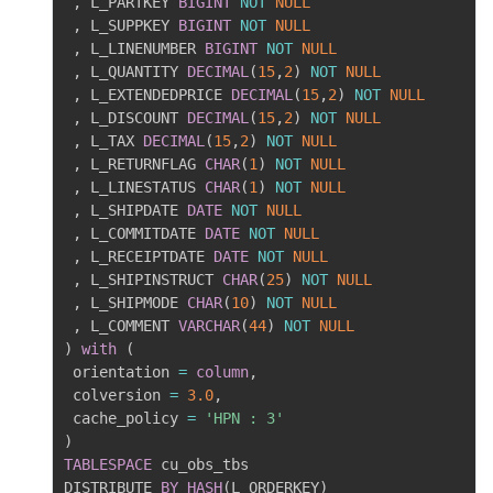
,
 L_PARTKEY 
BIGINT
NOT
NULL
,
 L_SUPPKEY 
BIGINT
NOT
NULL
,
 L_LINENUMBER 
BIGINT
NOT
NULL
,
 L_QUANTITY 
DECIMAL
(
15
,
2
)
NOT
NULL
,
 L_EXTENDEDPRICE 
DECIMAL
(
15
,
2
)
NOT
NULL
,
 L_DISCOUNT 
DECIMAL
(
15
,
2
)
NOT
NULL
,
 L_TAX 
DECIMAL
(
15
,
2
)
NOT
NULL
,
 L_RETURNFLAG 
CHAR
(
1
)
NOT
NULL
,
 L_LINESTATUS 
CHAR
(
1
)
NOT
NULL
,
 L_SHIPDATE 
DATE
NOT
NULL
,
 L_COMMITDATE 
DATE
NOT
NULL
,
 L_RECEIPTDATE 
DATE
NOT
NULL
,
 L_SHIPINSTRUCT 
CHAR
(
25
)
NOT
NULL
,
 L_SHIPMODE 
CHAR
(
10
)
NOT
NULL
,
 L_COMMENT 
VARCHAR
(
44
)
NOT
NULL
)
with
(
 orientation 
=
column
,
 colversion 
=
3.0
,
 cache_policy 
=
'HPN : 3'
)
TABLESPACE
 cu_obs_tbs

DISTRIBUTE 
BY
HASH
(
L_ORDERKEY
)