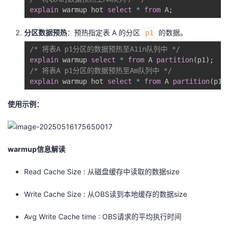
explain
 warmup hot 
select
*
from
 A
;
分区数据预热
：预热指定表 A 的分区
的数据。
p1
/* 将表A p1分区的数据预热至A1in队列中 */
explain
 warmup 
select
*
from
 A 
partition
(
p1
)
;
/* 将表A p1分区的数据预热至Am队列中 */
explain
 warmup hot 
select
*
from
 A 
partition
(
p1
)
使用示例：
warmup信息解读
Read Cache Size : 从磁盘缓存中读取的数据size
Write Cache Size : 从OBS读到本地缓存的数据size
Avg Write Cache time : OBS请求的平均执行时间