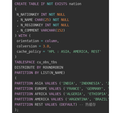
CREATE
TABLE
IF
NOT
EXISTS
(
 N_NATIONKEY 
INT
NOT
NULL
,
 N_NAME 
CHAR
(
25
)
NOT
NULL
,
 N_REGIONKEY 
INT
NOT
NULL
,
 N_COMMENT 
VARCHAR
(
152
)
)
WITH
(
 orientation 
=
column
,
 colversion 
=
3.0
,
 cache_policy 
=
'HPL : ASIA, AMERICA, REST'
)
TABLESPACE
 cu_obs_tbs

DISTRIBUTE 
BY
PARTITION
BY
 LIST
(
N_NAME
)
(
PARTITION
 ASIA 
VALUES
(
'INDIA'
,
'INDONESIA'
,
'JA
PARTITION
 EUROPE 
VALUES
(
'FRANCE'
,
'GERMANY'
,
'U
PARTITION
 AFRICA 
VALUES
(
'ALGERIA'
,
'ETHIOPIA'
,
PARTITION
 AMERICA 
VALUES
(
'ARGENTINA'
,
'BRAZIL'
,
PARTITION
 REST 
VALUES
(
DEFAULT
)
-- 热缓存
)
;