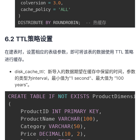
 colversion 
=
3.0
,
 cache_policy 
=
'ALL'
)
DISTRIBUTE 
BY
 ROUNDROBIN
;
-- 热缓存
6.2 TTL策略设置
在建表时，设置相应的表级参数，即可将该表的数据使用 TTL 策略
进行缓存。
disk_cache_ttl：新导入的数据期望在缓存中保留的时间，参数
的类型为interval，最小值为"1 second"、最大值为 “100
years”。
CREATE
TABLE
IF
NOT
EXISTS
(
    ProductID 
INT
PRIMARY
KEY
,
    ProductName 
VARCHAR
(
100
)
,
    Category 
VARCHAR
(
50
)
,
    Price 
DECIMAL
(
10
,
2
)
,