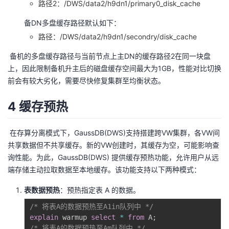
路径2：/DWS/data2/h9dn1/primary0_disk_cache
备DN多盘缓存路径默认如下：
路径：/DWS/data2/h9dn1/secondry/disk_cache
​ 备机的多盘缓存路径与当前节点上主DN的缓存路径2在同一块盘
上，因此限制备机升主后的磁盘缓存空间最大为1GB，性能对比切换
前会有较大劣化，需要尽快修复集群至均衡状态。
4 缓存预热
​ 在存算分离模式下，GaussDB(DWS)支持搭建跨VW集群，各VW间
共享数据但不共享缓存。新的VW创建时，其缓存为空，可能影响查
询性能。为此，GaussDB(DWS) 提供缓存预热功能，允许用户从远
端存储主动拉取数据至本地缓存。该功能支持以下两种模式：
表数据预热
：预热指定表 A 的数据。
/* 将表A的数据预热至A1in队列中 */
explain
 warmup 
select
*
from
 A
;
/* 将表A的数据预热至Am队列中 */