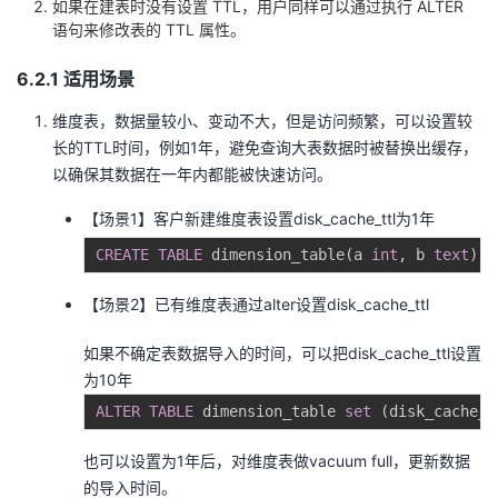
如果在建表时没有设置 TTL，用户同样可以通过执行 ALTER
语句来修改表的 TTL 属性。
6.2.1 适用场景
维度表，数据量较小、变动不大，但是访问频繁，可以设置较
长的TTL时间，例如1年，避免查询大表数据时被替换出缓存，
以确保其数据在一年内都能被快速访问。
【场景1】客户新建维度表设置disk_cache_ttl为1年
CREATE
TABLE
 dimension_table
(
a 
int
,
 b 
text
)
w
【场景2】已有维度表通过alter设置disk_cache_ttl
如果不确定表数据导入的时间，可以把disk_cache_ttl设置
为10年
ALTER
TABLE
 dimension_table 
set
(
disk_cache_t
也可以设置为1年后，对维度表做vacuum full，更新数据
的导入时间。