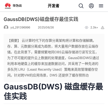
开发者
返
GaussDB(DWS)磁盘缓存最佳实践
回
yd_291396996
2025/06/26
2.3k+
举
报
【摘要】 云计算时代下的存算分离架构将计算和存储解耦，
存、算、元数据分离成为趋势，将大量用户数据存放在云端存
储。在此背景下，需要频繁地同OBS云端存储进行读写交互，
个
为了尽可能的提升云上数据的处理速度，GaussDB(DWS)通过
利用本地硬盘上的缓存来加速数据访问，并采用了一种先进的
我
人
多队列 LRU（Least Recently Used）策略来高效管理缓存空
间。针对跨VW的应用场景，DWS 还提供了缓存预热功
的
主
GaussDB(DWS) 磁盘缓存最
开
页
佳实践
发