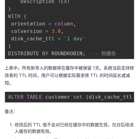
    Description 
TEXT
)
WITH
(
 orientation 
=
column
,
 colversion 
=
3.0
,
 disk_cache_ttl 
=
'1 day'
)
DISTRIBUTE 
BY
 ROUNDROBIN
;
-- 热缓存
上表中，所有新导入的数据将在缓存中被保留 1天。系统当前支持修
改表的 TTL 时间，用户可以根据实际需求将 TTL 的时间延长或减
短。
ALTER
TABLE
 customer 
set
(
disk_cache_ttl 
=
备注：
修改后的 TTL 值不会对已经在缓存中的数据生效，仅对后续进
入缓存的数据有效。