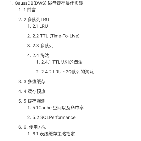
GaussDB(DWS) 磁盘缓存最佳实践
1 前言
者
2 多队列LRU
2.1 LRU
我
2.2 TTL (Time-To-Live)
的
我
2.3 多队列
2.4 淘汰
博
的
我
2.4.1 TTL队列的淘汰
2.4.2 LRU - 2Q队列的淘汰
客
论
的
我
3 多盘缓存
坛
圈
的
我
4 缓存预热
5 缓存观测
子
直
的
我
5.1Cache 空间以及命中率
我
播
活
的
5.2 SQLPerformance
6. 使用方法
我
动
关
的
6.1 表级缓存策略指定