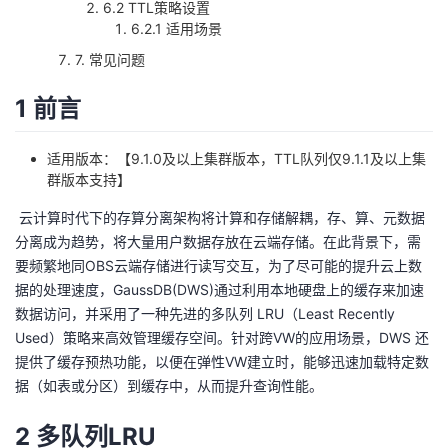
6.2 TTL策略设置
我
注
的
开
6.2.1 适用场景
7. 常见问题
的
Programs
发
1 前言
支
者
适用版本：【9.1.0及以上集群版本，TTL队列仅9.1.1及以上集
持
学
群版本支持】
我
​ 云计算时代下的存算分离架构将计算和存储解耦，存、算、元数据
堂
分离成为趋势，将大量用户数据存放在云端存储。在此背景下，需
的
我
要频繁地同OBS云端存储进行读写交互，为了尽可能的提升云上数
我
据的处理速度，GaussDB(DWS)通过利用本地硬盘上的缓存来加速
技
的
数据访问，并采用了一种先进的多队列 LRU（Least Recently
的
我
Used）策略来高效管理缓存空间。针对跨VW的应用场景，DWS 还
术
云
提供了缓存预热功能，以便在弹性VW建立时，能够迅速加载特定数
课
的
我
据（如表或分区）到缓存中，从而提升查询性能。
支
声
程
认
的
我
2 多队列LRU