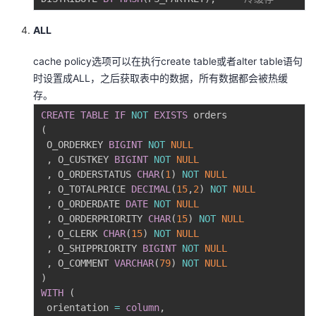
ALL
cache policy选项可以在执⾏create table或者alter table语句
时设置成ALL，之后获取表中的数据，所有数据都会被热缓
存。
CREATE
TABLE
IF
NOT
EXISTS
(
 O_ORDERKEY 
BIGINT
NOT
NULL
,
 O_CUSTKEY 
BIGINT
NOT
NULL
,
 O_ORDERSTATUS 
CHAR
(
1
)
NOT
NULL
,
 O_TOTALPRICE 
DECIMAL
(
15
,
2
)
NOT
NULL
,
 O_ORDERDATE 
DATE
NOT
NULL
,
 O_ORDERPRIORITY 
CHAR
(
15
)
NOT
NULL
,
 O_CLERK 
CHAR
(
15
)
NOT
NULL
,
 O_SHIPPRIORITY 
BIGINT
NOT
NULL
,
 O_COMMENT 
VARCHAR
(
79
)
NOT
NULL
)
WITH
(
 orientation 
=
column
,