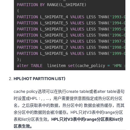
PARTITION
BY
 RANGE
(
L_SHIPDATE
)
(
PARTITION
 L_SHIPDATE_4 
VALUES
 LESS THAN
(
'1993-01
PARTITION
 L_SHIPDATE_5 
VALUES
 LESS THAN
(
'1994-01
PARTITION
 L_SHIPDATE_3 
VALUES
 LESS THAN
(
'1995-01
PARTITION
 L_SHIPDATE_1 
VALUES
 LESS THAN
(
'1996-01
PARTITION
 L_SHIPDATE_2 
VALUES
 LESS THAN
(
'1997-01
PARTITION
 L_SHIPDATE_7 
VALUES
 LESS THAN
(
'1998-01
PARTITION
 L_SHIPDATE_6 
VALUES
 LESS THAN
(
'1999-01
)
;
alter
TABLE
  lineitem 
set
(
cache_policy 
=
'HPN : 
HPL(HOT PARTITION LIST)
cache policy选项可以在执⾏create table或者alter table语句
时设置成HPL : , , …，⽤户需要提供意图指定成热分区的分区
名，之后获取表中的数据，热分区中的 数据会被热缓存，⽽其
余分区中的数据则会被冷缓存。HPL只对V3表中的range分区
表和list分区表⽣效。
HPL只对V3表中的range分区表和list分
区表⽣效。