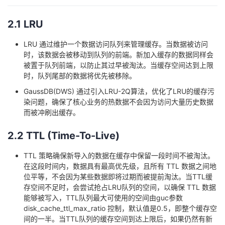
持
建
证
实
的
2.1 LRU
议
验
收
LRU 通过维护一个数据访问队列来管理缓存。当数据被访问
藏
时，该数据会被移动到队列的前端。新加入缓存的数据同样会
被置于队列前端，以防止其过早被淘汰。当缓存空间达到上限
时，队列尾部的数据将优先被移除。
GaussDB(DWS) 通过引入LRU-2Q算法，优化了LRU的缓存污
染问题，确保了核心业务的热数据不会因为访问大量历史数据
而被冲刷出缓存。
2.2 TTL (Time-To-Live)
TTL 策略确保新导入的数据在缓存中保留一段时间不被淘汰。
在这段时间内，数据具有最高优先级，且所有 TTL 数据之间地
位平等，不会因为某些数据即将过期而被提前淘汰。当TTL缓
存空间不足时，会尝试抢占LRU队列的空间，以确保 TTL 数据
能够被写入，TTL队列最大可使用的空间由guc参数
disk_cache_ttl_max_ratio 控制，默认值是0.5，即整个缓存空
间的一半。当TTL队列的缓存空间到达上限后，如果仍然有新