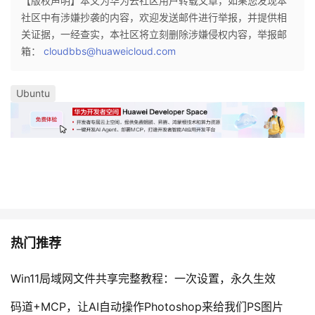
【版权声明】本文为华为云社区用户转载文章，如果您发现本
持
建
证
实
的
社区中有涉嫌抄袭的内容，欢迎发送邮件进行举报，并提供相
关证据，一经查实，本社区将立刻删除涉嫌侵权内容，举报邮
议
验
收
箱：
cloudbbs@huaweicloud.com
藏
Ubuntu
热门推荐
Win11局域网文件共享完整教程：一次设置，永久生效
码道+MCP，让AI自动操作Photoshop来给我们PS图片