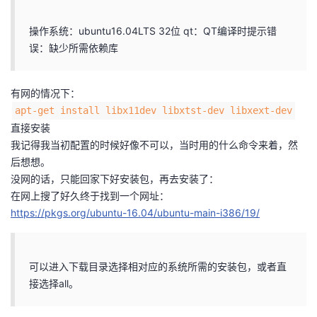
者
操作系统：ubuntu16.04LTS 32位 qt：QT编译时提示错
误：缺少所需依赖库
我
有网的情况下：
的
我
apt-get install libx11dev libxtst-dev libxext-dev
博
的
我
直接安装
我记得我当初配置的时候好像不可以，当时用的什么命令来着，然
客
论
的
我
后想想。
没网的话，只能回家下好安装包，再去安装了：
坛
圈
的
我
在网上搜了好久终于找到一个网址：
https://pkgs.org/ubuntu-16.04/ubuntu-main-i386/19/
子
直
的
我
我
播
活
的
可以进入下载目录选择相对应的系统所需的安装包，或者直
接选择all。
我
动
关
的