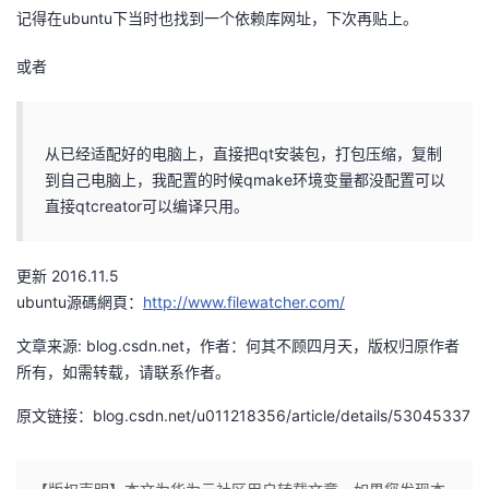
记得在ubuntu下当时也找到一个依赖库网址，下次再贴上。
我
注
的
开
或者
的
Programs
发
支
者
从已经适配好的电脑上，直接把qt安装包，打包压缩，复制
到自己电脑上，我配置的时候qmake环境变量都没配置可以
持
学
直接qtcreator可以编译只用。
我
堂
更新 2016.11.5
的
我
我
ubuntu源碼網頁：
http://www.filewatcher.com/
技
的
的
我
文章来源: blog.csdn.net，作者：何其不顾四月天，版权归原作者
所有，如需转载，请联系作者。
术
云
课
的
我
原文链接：blog.csdn.net/u011218356/article/details/53045337
支
声
程
认
的
我