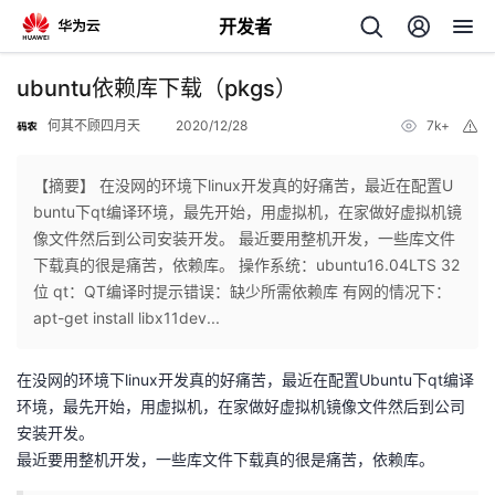
开发者
返
ubuntu依赖库下载（pkgs）
回
何其不顾四月天
2020/12/28
7k+
举
报
【摘要】 在没网的环境下linux开发真的好痛苦，最近在配置U
buntu下qt编译环境，最先开始，用虚拟机，在家做好虚拟机镜
像文件然后到公司安装开发。 最近要用整机开发，一些库文件
个
下载真的很是痛苦，依赖库。 操作系统：ubuntu16.04LTS 32
位 qt：QT编译时提示错误：缺少所需依赖库 有网的情况下：
我
人
apt-get install libx11dev...
的
主
在没网的环境下linux开发真的好痛苦，最近在配置Ubuntu下qt编译
环境，最先开始，用虚拟机，在家做好虚拟机镜像文件然后到公司
开
页
安装开发。
最近要用整机开发，一些库文件下载真的很是痛苦，依赖库。
发