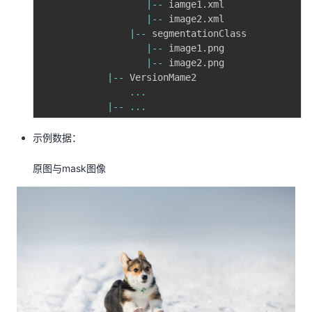
|
--
 iamge1
.
xml    

|
--
 image2
.
xml

|
--
 segmentationClass

|
--
 image1
.
png

|
--
 image2
.
png

|
--
 VersionMame2

...
|
--
...
示例数据：
原图与mask图像