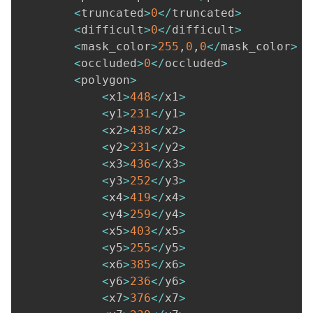
<
truncated
>
0
<
/
truncated
>
<
difficult
>
0
<
/
difficult
>
<
mask_color
>
255
,
0
,
0
<
/
mask_color
>
<
occluded
>
0
<
/
occluded
>
<
polygon
>
<
x1
>
448
<
/
x1
>
<
y1
>
231
<
/
y1
>
<
x2
>
438
<
/
x2
>
<
y2
>
231
<
/
y2
>
<
x3
>
436
<
/
x3
>
<
y3
>
252
<
/
y3
>
<
x4
>
419
<
/
x4
>
<
y4
>
259
<
/
y4
>
<
x5
>
403
<
/
x5
>
<
y5
>
255
<
/
y5
>
<
x6
>
385
<
/
x6
>
<
y6
>
236
<
/
y6
>
<
x7
>
376
<
/
x7
>