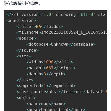
像存放路径和标签颜色。
<
?
xml version
=
"1.0"
 encoding
=
"UTF-8"
 stand
<
annotation
>
<
folder
>
NA
<
/
folder
>
<
filename
>
img202101100524_N_1618456102
<
source
>
<
database
>
Unknown
<
/
database
>
<
/
source
>
<
size
>
<
width
>
1000
<
/
width
>
<
height
>
667
<
/
height
>
<
depth
>
3
<
/
depth
>
<
/
size
>
<
segmented
>
1
<
/
segmented
>
<
mask_source
>
obs
:
/
/
test
/
out
/
dataset
-
89
<
object
>
<
name
>
dog
<
/
name
>
<
pose
>
Unspecified
<
/
pose
>