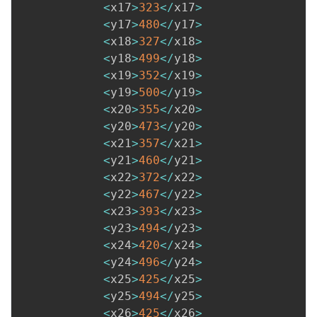
<
x17
>
323
<
/
x17
>
<
y17
>
480
<
/
y17
>
<
x18
>
327
<
/
x18
>
<
y18
>
499
<
/
y18
>
<
x19
>
352
<
/
x19
>
<
y19
>
500
<
/
y19
>
<
x20
>
355
<
/
x20
>
<
y20
>
473
<
/
y20
>
<
x21
>
357
<
/
x21
>
<
y21
>
460
<
/
y21
>
<
x22
>
372
<
/
x22
>
<
y22
>
467
<
/
y22
>
<
x23
>
393
<
/
x23
>
<
y23
>
494
<
/
y23
>
<
x24
>
420
<
/
x24
>
<
y24
>
496
<
/
y24
>
<
x25
>
425
<
/
x25
>
<
y25
>
494
<
/
y25
>
<
x26
>
425
<
/
x26
>