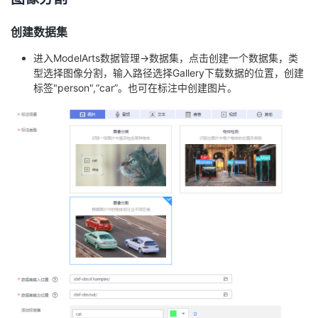
持
建
证
实
的
创建数据集
议
验
收
进入ModelArts数据管理->数据集，点击创建一个数据集，类
型选择图像分割，输入路径选择Gallery下载数据的位置，创建
藏
标签"person",“car”。也可在标注中创建图片。