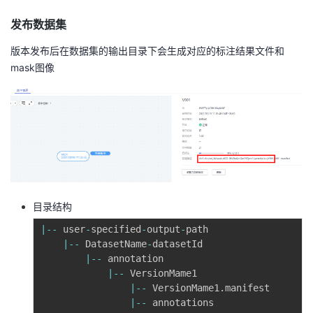
发布数据集
版本发布后在数据集的输出目录下会生成对应的标注结果文件和
mask图像
目录结构
|
--
 user
-
specified
-
output
-
path 

|
--
 DatasetName
-
datasetId 

|
--
 annotation 

|
--
 VersionMame1 

|
--
 VersionMame1
.
manifest 

|
--
 annotations
