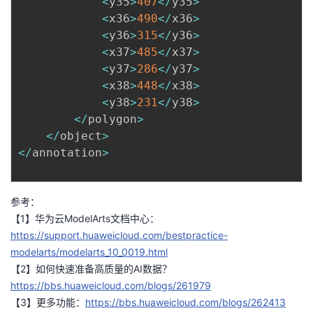
<
y35
>
407
<
/
y35
>
<
x36
>
490
<
/
x36
>
<
y36
>
315
<
/
y36
>
<
x37
>
485
<
/
x37
>
<
y37
>
286
<
/
y37
>
<
x38
>
448
<
/
x38
>
<
y38
>
231
<
/
y38
>
<
/
polygon
>
<
/
object
>
<
/
annotation
>
参考：
【1】华为云ModelArts文档中心：
https://support.huaweicloud.com/bestpractice-
modelarts/modelarts_10_0019.html
【2】如何快速准备高质量的AI数据？
https://bbs.huaweicloud.com/blogs/261979
【3】更多功能：
https://bbs.huaweicloud.com/blogs/262413