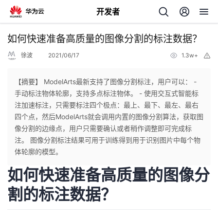
开发者
返
如何快速准备高质量的图像分割的标注数据？
回
徐波
2021/06/17
1.3w+
举
报
【摘要】 ModelArts最新支持了图像分割标注，用户可以： -
手动标注物体轮廓，支持多点标注物体。 - 使用交互式智能标
注加速标注，只需要标注四个极点：最上、最下、最左、最右
个
四个点，然后ModelArts就会调用内置的图像分割算法，获取图
像分割的边缘点，用户只需要确认或者稍作调整即可完成标
我
人
注。 图像分割标注结果可用于训练得到用于识别图片中每个物
体轮廓的模型。
的
主
如何快速准备高质量的图像分
开
页
割的标注数据？
发