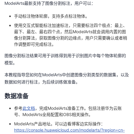
ModelArts最新支持了图像分割标注，用户可以：
者
手动标注物体轮廓，支持多点标注物体。
我
使用交互式智能标注加速标注，只需要标注四个极点：最上、
最下、最左、最右四个点，然后ModelArts就会调用内置的图
像分割算法，获取图像分割的边缘点，用户只需要确认或者稍
的
我
作调整即可完成标注。
博
的
我
图像分割标注结果可用于训练得到用于识别图片中每个物体轮廓的
模型。
客
论
的
我
本教程指导您如何在ModelArts中创建图像分割类型的数据集，以及
数据如何进行标注，为后续训练做准备。
坛
圈
的
我
数据准备
子
直
的
我
参考
此文档
，完成ModelArts准备工作。包括注册华为云账
我
播
活
的
号、ModelArts全局配置和OBS相关操作。
ModelArts产品地址。可以边看博客边实际操作：
我
动
关
的
https://console.huaweicloud.com/modelarts/?region=cn-