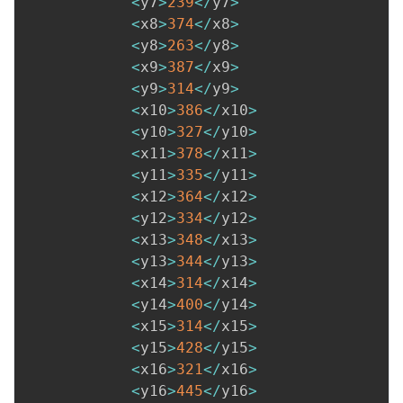
<
y7
>
239
<
/
y7
>
<
x8
>
374
<
/
x8
>
<
y8
>
263
<
/
y8
>
<
x9
>
387
<
/
x9
>
<
y9
>
314
<
/
y9
>
<
x10
>
386
<
/
x10
>
<
y10
>
327
<
/
y10
>
<
x11
>
378
<
/
x11
>
<
y11
>
335
<
/
y11
>
<
x12
>
364
<
/
x12
>
<
y12
>
334
<
/
y12
>
<
x13
>
348
<
/
x13
>
<
y13
>
344
<
/
y13
>
<
x14
>
314
<
/
x14
>
<
y14
>
400
<
/
y14
>
<
x15
>
314
<
/
x15
>
<
y15
>
428
<
/
y15
>
<
x16
>
321
<
/
x16
>
<
y16
>
445
<
/
y16
>