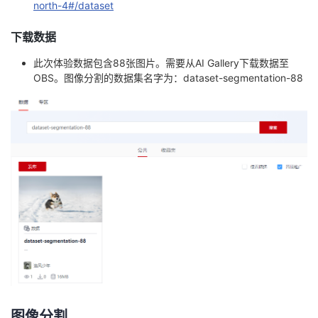
north-4#/dataset
我
注
的
开
下载数据
的
Programs
发
此次体验数据包含88张图片。需要从AI Gallery下载数据至
OBS。图像分割的数据集名字为：dataset-segmentation-88
支
者
持
学
我
堂
的
我
我
技
的
的
我
术
云
课
的
我
支
声
程
认
的
我
图像分割