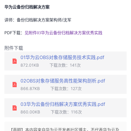
我
注
的
开
华为云备份归档解决方案
/
的
讲师：备份归档解决方案架构师
Programs
沈军
发
PDF
下载：
见附件03华为云备份归档解决方案优秀实践
支
者
附件下载
持
学
01华为云OBS对象存储服务技术实践.pdf
我
堂
872.01KB
下载次数：
141
次
的
我
我
02OBS对象存储服务高性能架构剖析.pdf
866.87KB
下载次数：
127
次
技
的
的
我
03华为云备份归档解决方案优秀实践.pdf
术
云
课
的
我
860.00KB
下载次数：
116
次
支
声
程
认
的
我
【声明】本内容来自华为云开发者社区博主，不代表华为云及