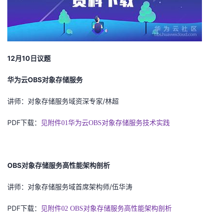
者
我
12
10
月
日议题
的
我
OBS
华为云
对象存储服务
博
的
我
/
讲师：对象存储服务域资深专家
林超
客
论
的
我
PDF
下载：
见附件01华为云OBS对象存储服务技术实践
坛
圈
的
我
子
直
的
我
OBS
对象存储服务高性能架构剖析
我
播
活
的
/
讲师：对象存储服务域首席架构师
伍华涛
我
动
关
的
PDF
下载：
见附件02 OBS对象存储服务高性能架构剖析