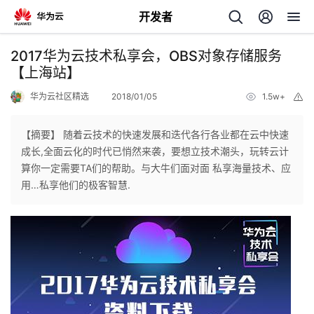
开发者
返
2017华为云技术私享会，OBS对象存储服务
回
【上海站】
华为云社区精选
2018/01/05
1.5w+
举
报
【摘要】 随着云技术的快速发展和迭代各行各业都在云中快速
成长,全面云化的时代已悄然来袭，要想立技术潮头，玩转云计
个
算你一定需要TA们的帮助。与大牛们面对面 私享海量技术、应
用…私享他们的极客智慧.
我
人
的
主
开
页
发