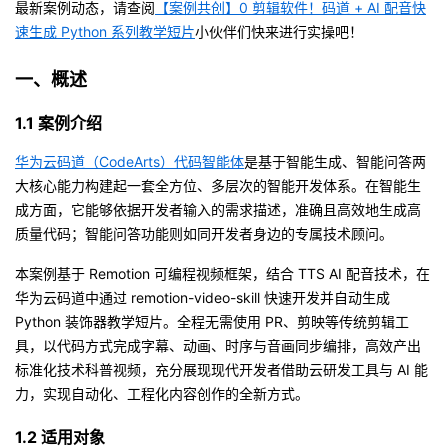
最新案例动态，请查阅
【案例共创】0 剪辑软件！码道 + AI 配音快
速生成 Python 系列教学短片
小伙伴们快来进行实操吧！
者
一、概述
我
1.1 案例介绍
的
我
华为云码道（CodeArts）代码智能体
是基于智能生成、智能问答两
博
的
我
大核心能力构建起一套全方位、多层次的智能开发体系。在智能生
成方面，它能够依据开发者输入的需求描述，准确且高效地生成高
客
论
的
我
质量代码；智能问答功能则如同开发者身边的专属技术顾问。
本案例基于 Remotion 可编程视频框架，结合 TTS AI 配音技术，在
坛
圈
的
我
华为云码道中通过 remotion-video-skill 快速开发并自动生成
Python 装饰器教学短片。全程无需使用 PR、剪映等传统剪辑工
子
直
的
我
具，以代码方式完成字幕、动画、时序与音画同步编排，高效产出
标准化技术科普视频，充分展现现代开发者借助云研发工具与 AI 能
我
播
活
的
力，实现自动化、工程化内容创作的全新方式。
我
动
关
的
1.2 适用对象