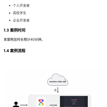
我
注
的
开
个人开发者
高校学生
的
Programs
发
企业开发者
支
者
1.3 案例时间
本案例总时长预计40分钟。
持
学
1.4 案例流程
我
堂
的
我
我
技
的
的
我
术
云
课
的
我
支
声
程
认
的
我