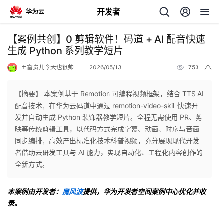
开发者
返
【案例共创】0 剪辑软件！码道 + AI 配音快速
回
生成 Python 系列教学短片
王富贵儿今天也很帅
2026/05/13
753
举
报
【摘要】 本案例基于 Remotion 可编程视频框架，结合 TTS AI
配音技术，在华为云码道中通过 remotion-video-skill 快速开
个
发并自动生成 Python 装饰器教学短片。全程无需使用 PR、剪
映等传统剪辑工具，以代码方式完成字幕、动画、时序与音画
我
人
同步编排，高效产出标准化技术科普视频，充分展现现代开发
者借助云研发工具与 AI 能力，实现自动化、工程化内容创作的
的
主
全新方式。
开
页
本案例由开发者：
魔风波
提供，华为开发者空间案例中心优化并收
录。
发