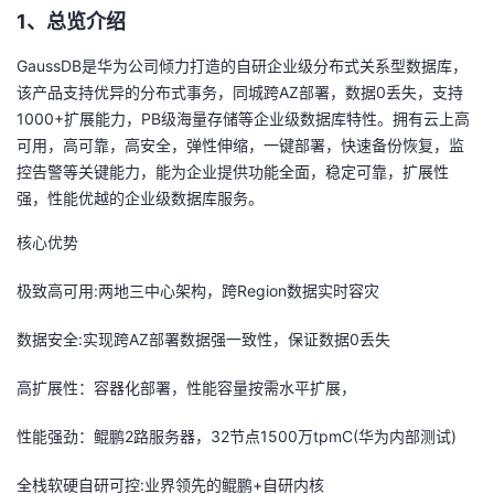
1、
总
览
介绍
者
GaussDB是华为公司倾力打造的自研企业级分布式关系型数据库，
该产品支持优异的分布式事务，同城跨AZ部署，数据0丢失，支持
我
1000+扩展能力，PB级海量存储等企业级数据库特性。拥有云上高
可用，高可靠，高安全，弹性伸缩，一键部署，快速备份恢复，监
的
我
控告警等关键能力，能为企业提供功能全面，稳定可靠，扩展性
强，性能优越的企业级数据库服务。
博
的
我
核心优势
客
论
的
我
极致高可用:两地三中心架构，跨Region数据实时容灾
坛
圈
的
我
数据安全:实现跨AZ部署数据强一致性，保证数据0丢失
子
直
的
我
高扩展性：容器化部署，性能容量按需水平扩展，
我
播
活
的
性能强劲：鲲鹏2路服务器，32节点1500万tpmC(华为内部测试)
我
动
关
的
全栈软硬自研可控:业界领先的鲲鹏+自研内核