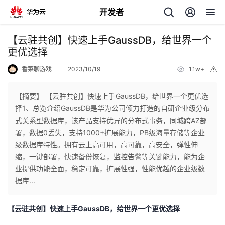
开发者
返
【云驻共创】快速上手GaussDB，给世界一个
回
更优选择
香菜聊游戏
2023/10/19
1.1w+
举
报
【摘要】 【云驻共创】快速上手GaussDB，给世界一个更优选
择1、总览介绍GaussDB是华为公司倾力打造的自研企业级分布
个
式关系型数据库，该产品支持优异的分布式事务，同城跨AZ部
署，数据0丢失，支持1000+扩展能力，PB级海量存储等企业
我
人
级数据库特性。拥有云上高可用，高可靠，高安全，弹性伸
缩，一键部署，快速备份恢复，监控告警等关键能力，能为企
的
主
业提供功能全面，稳定可靠，扩展性强，性能优越的企业级数
据库...
开
页
【云驻共创】
快速上手
GaussDB
，给世界一个更优选择
发