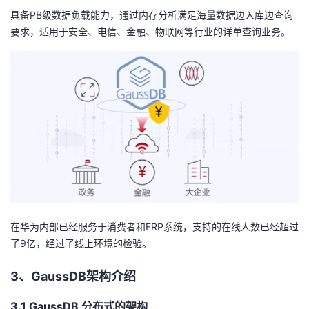
持
建
证
实
的
具备PB级数据负载能力，通过内存分析满足海量数据边入库边查询
要求，适用于安全、电信、金融、物联网等行业的详单查询业务。
议
验
收
藏
在华为内部已经服务于消费者和ERP系统，支持的在线人数已经超过
了9亿，经过了线上环境的检验。
3
、
GaussDB
架构
介绍
3.1
GaussDB
分布式的架构