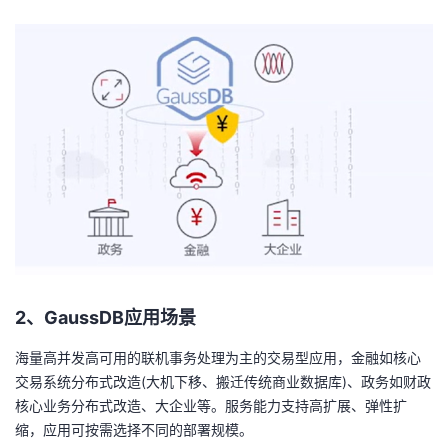
我
注
的
开
的
Programs
发
支
者
持
学
我
堂
的
我
我
技
的
2
、
GaussDB
应用场景
的
我
海量高并发高可用的联机事务处理为主的交易型应用，金融如核心
术
云
课
的
我
交易系统分布式改造(大机下移、搬迁传统商业数据库)、政务如财政
核心业务分布式改造、大企业等。服务能力支持高扩展、弹性扩
支
声
程
认
的
我
缩，应用可按需选择不同的部署规模。