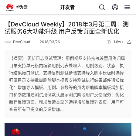
开发者
返
【DevCloud Weekly】2018年3月第三周：测
回
试服务6大功能升级 用户反馈页面全新优化
DevCloud
2018/03/26
1.6w+
举
报
【摘要】 更新日志测试管理：用例视图支持拖拽设置用例归属
目录支持单元格内编辑用例列表处理人、用例级别、状态、执
个
行结果接口测试：支持复制测试步骤支持导入脚本模板时选择
归属目录支持批量删除脚本模板支持测试执行结果邮件通知优
我
人
化：增加导入模板、用例、参数等的页内帮助脚本模板增加接
口和参数描述测试用例默认展示测试阶段用户反馈服务：优化
的
主
新建反馈页面，增加反馈类型的选择增加反馈列表页，用户可
查看所有已提交的反馈增加...
开
页
发