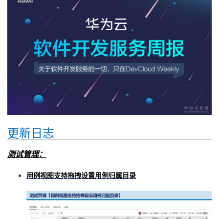
者
我
的
我
博
的
我
客
论
的
我
更新日志
坛
圈
的
我
测试管理：
子
直
的
我
用例视图支持拖拽设置用例归属目录
我
播
活
的
我
动
关
的