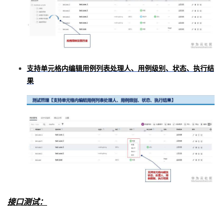
我
注
的
开
的
Programs
发
支
者
支持单元格内编辑用例列表处理人、用例级别、状态、执行结
果
持
学
我
堂
的
我
我
技
的
的
我
术
云
课
的
我
接口测试：
支
声
程
认
的
我