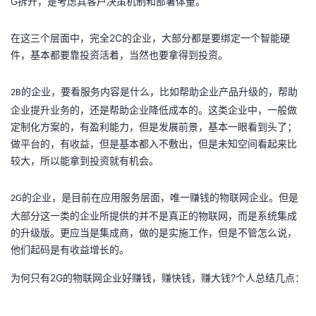
G拆开，是考虑其客户决策机制和部署体量。
我
注
的
开
在这三个层面中，完全2C的企业，大部分都是要绑定一个智能硬
的
Programs
发
件，基本都要靠投资活着，当然也要拿得到投资。
支
者
的企业，要看服务内容是什么，比如帮助企业产品升级的，帮助
2B
企业提升业务的，还是帮助企业降低成本的。这类企业中，一般做
持
学
定制化方案的，有盈利能力，但是发展前景，基本一眼看到头了；
做平台的，有收益，但是基本都入不敷出，但是未知空间看起来比
我
堂
较大，所以能拿到投资就有机会。
的
我
我
的企业，是目前在应用服务层面，唯一赚钱的物联网企业。但是
2G
大部分这一类的企业所提供的并不是真正的物联网，而是系统集成
技
的
的
我
的升级版。更应当是集成商，做的是实施工作，但是不管怎么说，
他们起码是有收益增长的。
术
云
课
的
我
为何只有2G的物联网企业好赚钱，赚快钱，赚大钱?个人总结几点：
支
声
程
认
的
我