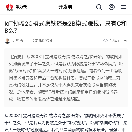
开发者
返
IoT领域2C模式赚钱还是2B模式赚钱，只有C和
回
B么？
开拓者
2019/09/24
1.5w+
举
报
【摘要】 从2008年提出建设无锡“物联网之都”开始，物联网如
火如荼发展了十年之久，但是我认为仍然是处于“春秋初期”，距
个
离“战国时代”和“秦汉大一统时代”还很遥远。笔者作为一个物联
网技术研究者和产品平台架构设计者，曾经在物联网领域真刀
我
人
真枪的创过业，并不是仅从个人得失来看灰物联网当前的状
况。总体来看，随着5G等新技术的到来和用户消费习惯的养
的
主
成，物联网的爆发态势已经越来越明显。
开
页
从2008年提出建设无锡“物联网之都”开始，物联网如火如荼发展了
十年之久，但是我认为仍然是处于“春秋初期”，距离“战国时代”和“秦
发
汉大一统时代”还很遥远。我们只看当前物联网技术最全，最强，市