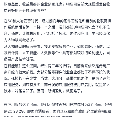
场覆盖面，收益最好的企业是哪几家？物联网目前大规模爆发且收
者
益较好的细分领域有哪些？
在5G和大物云智时代，经过前几年的硬件智能化和当前的物联网操
我
作系统雨后春笋一个接一个之后，我们都知道物联网包含了电子信
息、通信、计算机应用，也包括了技术、硬件和应用，早已经演化
的
我
为大物联网概念了。
从大物联网的层面来看，技术支撑层的企业，如传感器、通信，以
博
的
我
及云计算、人工智能、大数据等企业具有相对较好的盈利能力，当
然要产品技术过硬。
客
论
的
我
在智能硬件这个层面，经过两三年的折腾，目前看来依然是传统厂
商升级有较大前景。大部分智能硬件创业企业都处于不尴不尬的状
坛
圈
的
我
况，死掉的不在少数。当然，大部分厂商做智能硬件，是为了运营
应用服务，到底有多少厂商开发的应用服务被用户启用，就是如人
子
直
的
我
饮水，冷暖自知了。因而，所谓盈利，就更难了。
我
播
活
的
在应用服务这个层面，我们习惯性再把用户群体分为
个层面，分别
3
我
动
关
的
是2C 2B 2G，即面向消费者，面向企业和面向政府,这里故意把B和