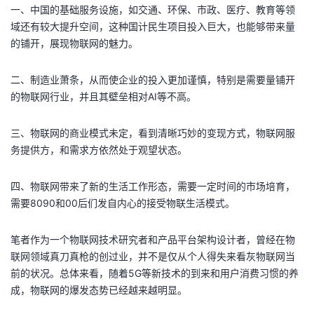
持
建
证
实
的
一、中国的基础服务设施，如交通、环保、市政、医疗、教育等领
域还有较大提升空间，这种国计民生项目投入巨大，也能够带来量
议
验
收
的铺开，展现物联网的魅力。
藏
二、制造业萧条，从而使企业的投入更加谨慎，特别是需要量铺开
的物联网行业，并且其壁垒相对AI等不高。
三、物联网的商业模式未定，看到清晰巧妙的变现方式，物联网服
务提供方，和需求方依然处于观望状态。
四、物联网带来了新的生活工作形态，需要一定时间的市场培育，
需要8090和00后们发自内心的接受物联生活模式。
笔者作为一个物联网技术研究者和产品平台架构设计者，曾经在物
联网领域真刀真枪的创过业，并不是仅从个人得失来看灰物联网当
前的状况。总体来看，随着5G等新技术的到来和用户消费习惯的养
成，物联网的爆发态势已经越来越明显。