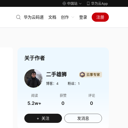
中国站
华为云App
华为云码道
文档
创作
登录
注册
关于作者
二手雄狮
博客：
4
粉丝：
1
阅读
获赞
评论
5.2w+
0
0
+ 关注
发消息