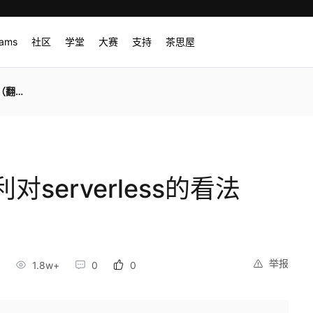
rams
社区
学堂
大赛
支持
茶思屋
翻译）
serverless的看法
举报
1.8w+
0
0