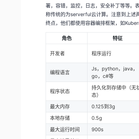
署，容错，监控，日志，安全补丁等等。
称传统的为serverful云计算。注意
终点，他们都使用容器编排框架，如Kubern
角色
特征
开发者
程序运行
Js，python，java，
编程语言
go，c#等
持久化到存储中（无
程序状态
态）
最大内存
0.125到3g
本地存储
0.5g
最大运行时间
900s