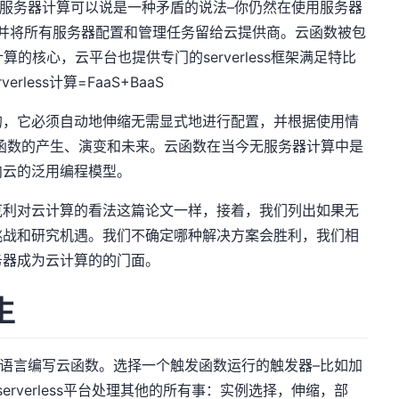
尽管无服务器计算可以说是一种矛盾的说法–你仍然在使用服务器
并将所有服务器配置和管理任务留给云提供商。云函数被包
s计算的核心，云平台也提供专门的serverless框架满足特比
less计算=FaaS+BaaS
的，它必须自动地伸缩无需显式地进行配置，并根据使用情
函数的产生、演变和未来。云函数在当今无服务器计算中是
向云的泛用编程模型。
克利对云计算的看法这篇论文一样，接着，我们列出如果无
挑战和研究机遇。我们不确定哪种解决方案会胜利，我们相
务器成为云计算的的门面。
生
用高级语言编写云函数。选择一个触发函数运行的触发器–比如加
rverless平台处理其他的所有事：实例选择，伸缩，部