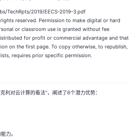
bs/TechRpts/2019/EECS-2019-3.pdf
 rights reserved. Permission to make digital or hard
ersonal or classroom use is granted without fee
istributed for profit or commercial advantage and that
tion on the first page. To copy otherwise, to republish,
lists, requires prior specific permission.
伯克利对云计算的看法”，阐述了6个潜力优势：
的能力。