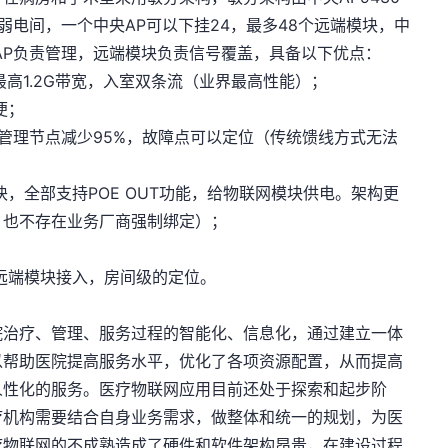
于弱电间，一个中央AP可以下挂24，最多48个远端模块，中
AP负责管理，远端模块负责信号覆盖，具备以下优点：
e2, 最高1.2G带宽，入室双条流（业界最高性能）；
便；
，管理节点减少95%，故障点可以定位（传统馈线方式无法
块，全部支持POE OUT功能，给物联网模块供电。架构更
，也不存在业务厂商强制绑定）；
个远端模块接入，房间级的定位。
院治疗、管理、服务过程的智能化、信息化，通过建立一体
以帮助医院提高服务水平，优化了各项资源配置，从而提高
人性化的服务。医疗物联网应用目前还处于探索和起步阶
疗机构需要结合自身业务需求，做整体和统一的规划，为医
疗物联网的不成熟造成了硬件和软件架构昂贵，在建设过程