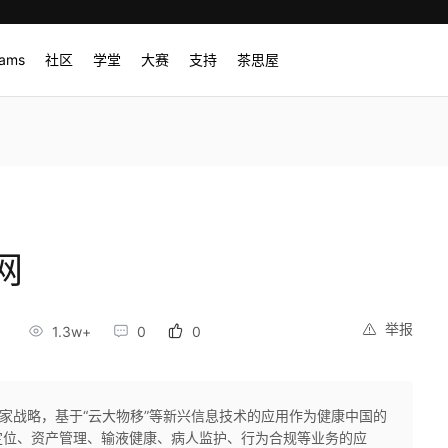
rams
社区
学堂
大赛
支持
茶思屋
网
举报
8
1.3w+
0
0
至国家战略，基于“云大物移”等新兴信息技术的应用作为健康中国的
定位、资产管理、输液健康、病人监护、行为合规等业务的应