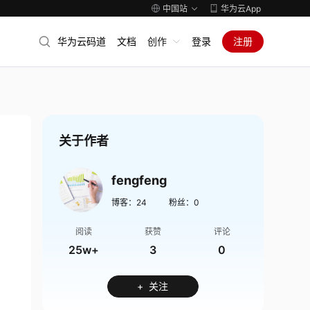
中国站
华为云App
华为云码道
文档
创作
登录
注册
关于作者
fengfeng
博客：
24
粉丝：
0
阅读
获赞
评论
25w+
3
0
+ 关注