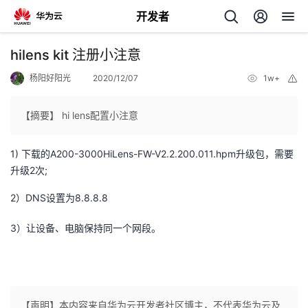
开发者
返
hilens kit 注册小注意
回
杨阳好阳光
2020/12/07
1w+
举
报
【摘要】 hi lens配置小注意
1) 下载的A200-3000HiLens-FW-V2.2.200.011.hpm升级包，需要
个
升级2次;
我
人
2）DNS设置为8.8.8.8
3）让设备、电脑保持同一个网段。
的
主
开
页
发
【声明】本内容来自华为云开发者社区博主，不代表华为云及