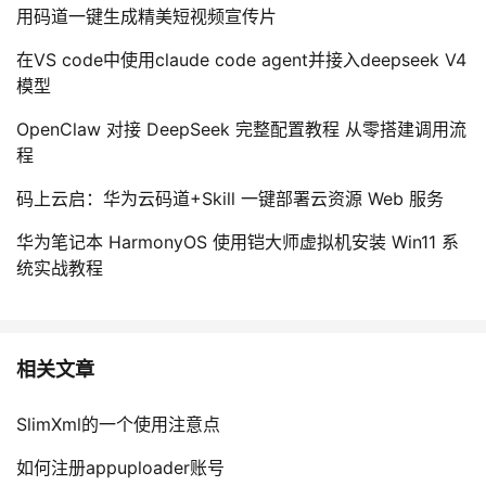
用码道一键生成精美短视频宣传片
我
注
的
开
在VS code中使用claude code agent并接入deepseek V4
的
Programs
发
模型
支
OpenClaw 对接 DeepSeek 完整配置教程 从零搭建调用流
者
程
持
学
码上云启：华为云码道+Skill 一键部署云资源 Web 服务
我
堂
华为笔记本 HarmonyOS 使用铠大师虚拟机安装 Win11 系
统实战教程
的
我
我
技
的
的
我
相关文章
术
云
课
的
我
SlimXml的一个使用注意点
支
声
程
认
的
我
如何注册appuploader账号​