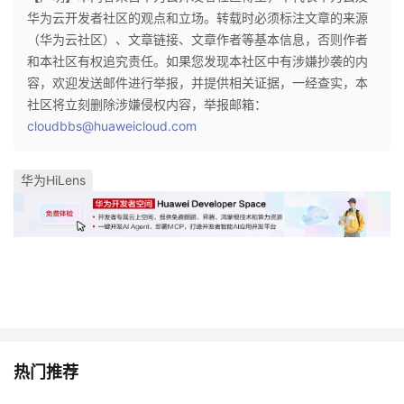
华为云开发者社区的观点和立场。转载时必须标注文章的来源
者
（华为云社区）、文章链接、文章作者等基本信息，否则作者
和本社区有权追究责任。如果您发现本社区中有涉嫌抄袭的内
我
容，欢迎发送邮件进行举报，并提供相关证据，一经查实，本
社区将立刻删除涉嫌侵权内容，举报邮箱：
的
我
cloudbbs@huaweicloud.com
博
的
我
华为HiLens
客
论
的
我
坛
圈
的
我
子
直
的
我
我
播
活
的
热门推荐
我
动
关
的