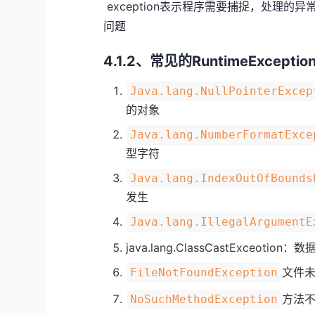
​ exception表示程序需要捕捉，处
问题
4.1.2、常见的RuntimeExceptio
Java.lang.NullPointerExcep
的对象
Java.lang.NumberFormatExce
型字符
Java.lang.IndexOutOfBounds
发生
Java.lang.IllegalArgumentE
java.lang.ClassCastExceotio
文件
FileNotFoundException
方法
NoSuchMethodException