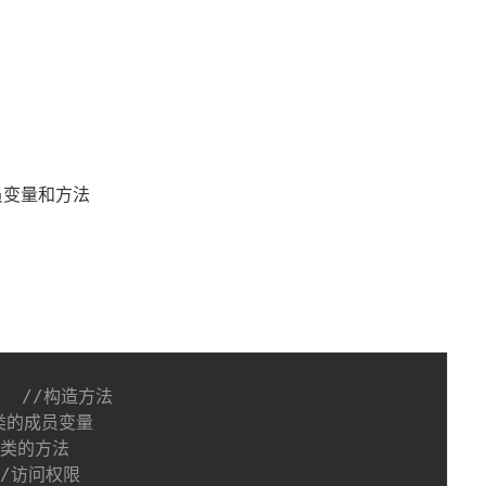
员变量和方法
r
//构造方法
类的成员变量
/类的方法
//访问权限