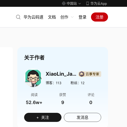
中国站
华为云App
华为云码道
文档
创作
登录
注册
关于作者
XiaoLin_Java
博客：
113
粉丝：
12
阅读
获赞
评论
52.6w+
9
0
+ 关注
发消息