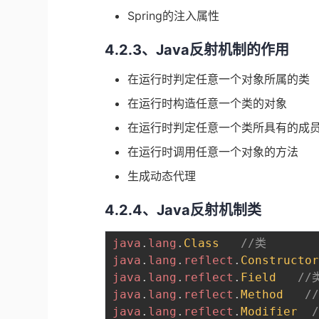
Spring的注入属性
4.2.3、Java反射机制的作用
在运行时判定任意一个对象所属的类
在运行时构造任意一个类的对象
在运行时判定任意一个类所具有的成
在运行时调用任意一个对象的方法
生成动态代理
4.2.4、Java反射机制类
java
.
lang
.
Class
//类
java
.
lang
.
reflect
.
Constructo
java
.
lang
.
reflect
.
Field
//
java
.
lang
.
reflect
.
Method
/
java
.
lang
.
reflect
.
Modifier