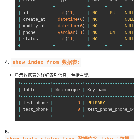
我
注
的
+
--
--
--
--
--
--
-
+
--
--
--
--
--
--
-
+
--
--
--
+
--
--
-
+
--
--
--
开
|
 id          
|
int
(
11
)
|
NO
|
PRI
|
NULL
|
 create_at   
|
datetime
(
6
)
|
NO
|
|
NULL
的
Programs
发
|
 modify_at   
|
datetime
(
6
)
|
NO
|
|
NULL
|
 phone       
|
varchar
(
11
)
|
NO
|
UNI
|
NULL
支
者
|
 status      
|
int
(
11
)
|
NO
|
|
NULL
+
--
--
--
--
--
--
-
+
--
--
--
--
--
--
-
+
--
--
--
+
--
--
-
+
--
--
--
持
学
4.
show index from 数据表;
我
堂
显示数据表的详细索引信息，包括主键。
的
我
我
+
--
--
--
--
--
--
+
--
--
--
--
--
--
+
--
--
--
--
--
--
--
--
--
--
-
|
 Table      
|
 Non_unique 
|
 Key_name            
+
--
--
--
--
--
--
+
--
--
--
--
--
--
+
--
--
--
--
--
--
--
--
--
--
-
技
的
的
我
|
 test_phone 
|
0
|
PRIMARY
|
 test_phone 
|
0
|
 test_phone_phone_041
术
云
课
的
我
+
--
--
--
--
--
--
+
--
--
--
--
--
--
+
--
--
--
--
--
--
--
--
--
--
-
支
声
程
认
的
我
5.
show table status from 数据库名 like '数据