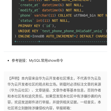
`
create_at
`
datetime
(
6
)
NOT
NULL
,
`
modify_at
`
datetime
(
6
)
NOT
NULL
,
`
phone
`
varchar
(
11
)
COLLATE
 utf8mb4_bin 
NOT
NU
`
status
`
int
(
11
)
NOT
NULL
,
PRIMARY
KEY
(
`
id
`
)
,
UNIQUE
KEY
`
test_phone_phone_041a5a8f_uniq
`
(
`
)
ENGINE
=
InnoDB 
AUTO_INCREMENT
=
2
DEFAULT
CHARSET
+
--
--
--
--
--
-
+
--
--
--
--
--
--
--
--
--
--
--
--
--
--
--
--
--
-
参考链接：
MySQL常用show命令
【声明】本内容来自华为云开发者社区博主，不代表华为云及
华为云开发者社区的观点和立场。转载时必须标注文章的来源
（华为云社区）、文章链接、文章作者等基本信息，否则作者
和本社区有权追究责任。如果您发现本社区中有涉嫌抄袭的内
容，欢迎发送邮件进行举报，并提供相关证据，一经查实，本
社区将立刻删除涉嫌侵权内容，举报邮箱：