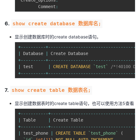
 Create_options
:
        Comment
:
6.
show create database 数据库名;
显示创建数据库时的create database语句。
+
--
--
--
--
--
+
--
--
--
--
--
--
--
--
--
--
--
--
--
--
--
--
--
--
|
 Database 
|
 Create Database                    
+
--
--
--
--
--
+
--
--
--
--
--
--
--
--
--
--
--
--
--
--
--
--
--
--
|
 test      
|
CREATE
DATABASE
`
test
`
/*!40100 DE
+
--
--
--
--
--
+
--
--
--
--
--
--
--
--
--
--
--
--
--
--
--
--
--
--
7.
show create table 数据表名;
显示创建数据表时的create table语句，也可以使用
方法5
查看
+
--
--
--
--
--
-
+
--
--
--
--
--
--
--
--
--
--
--
--
--
--
--
--
--
-
|
 Table     
|
 Create Table                      
+
--
--
--
--
--
-
+
--
--
--
--
--
--
--
--
--
--
--
--
--
--
--
--
--
-
|
 test_phone 
|
CREATE
TABLE
`
test_phone
`
(
`
id
`
int
(
11
)
NOT
NULL
AUTO_INCREMENT
,