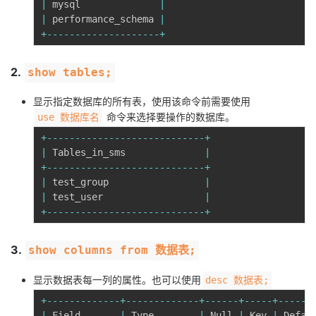
|
 mysql              
|
|
 performance_schema 
|
者
+
--
--
--
--
--
--
--
--
--
--
+
我
2.
show tables;
的
我
显示指定数据库的所有表，使用该命令前需要使用
命令来选择要操作的数据库。
use 数据库名
博
的
我
+
--
--
--
--
--
--
--
--
--
--
--
--
--
--
+
|
 Tables_in_sms              
|
客
论
的
我
+
--
--
--
--
--
--
--
--
--
--
--
--
--
--
+
|
 test_group                 
|
坛
圈
的
我
|
 test_user                  
|
+
--
--
--
--
--
--
--
--
--
--
--
--
--
--
+
子
直
的
我
3.
show columns from 数据表;
我
播
活
的
显示数据表每一列的属性。也可以使用
desc 数据表;
我
动
关
的
+
--
--
--
--
--
--
-
+
--
--
--
--
--
--
-
+
--
--
--
+
--
--
-
+
--
--
--
|
 Field       
|
 Type        
|
 Null 
|
 Key 
|
 Defau