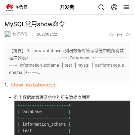
开发者
返
MySQL常用show命令
回
时光不写
2022/02/22
9k+
举
报
【摘要】 1. show databases;列出数据库管理系统中的所有数
据库列表+--------------------+| Database |+-----------------
---+| information_schema || test || mysql || performance_s
个
chema |+-----...
1.
show databases;
我
人
列出数据库管理系统中的所有数据库列表
的
主
+
--
--
--
--
--
--
--
--
--
--
+
|
 Database           
|
开
页
+
--
--
--
--
--
--
--
--
--
--
+
|
 information_schema 
|
发
|
 test               
|