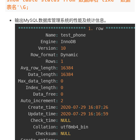
持
建
证
实
的
表名'\G;
议
验
收
输出MySQL数据库管理系统的性能及统计信息。
**
**
**
**
**
**
**
**
**
**
**
**
**
*
1.
 row 
**
**
**
**
**
**
*
藏
           Name
:
 test_phone

         Engine
:
 InnoDB

        Version
:
10
     Row_format
:
 Dynamic

           Rows
:
1
 Avg_row_length
:
16384
    Data_length
:
16384
Max_data_length
:
0
   Index_length
:
0
      Data_free
:
0
 Auto_increment
:
2
    Create_time
:
2020
-
07
-
29
16
:
07
:
26
    Update_time
:
2020
-
07
-
29
16
:
16
:
59
     Check_time
:
NULL
      Collation
:
 utf8mb4_bin

       Checksum
:
NULL