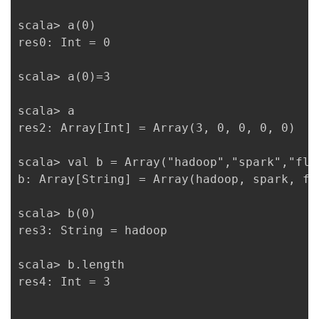
scala> a(0)

res0: Int = 0

scala> a(0)=3

scala> a

res2: Array[Int] = Array(3, 0, 0, 0, 0)

scala> val b = Array("hadoop","spark","flin
b: Array[String] = Array(hadoop, spark, fli
scala> b(0)

res3: String = hadoop

scala> b.length

res4: Int = 3
