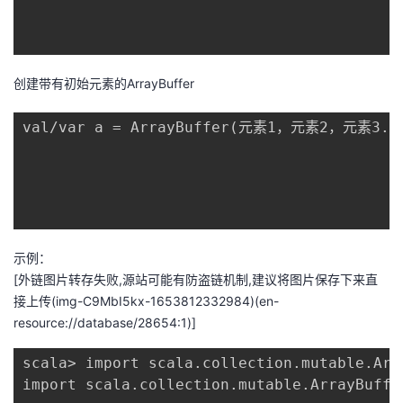
创建带有初始元素的ArrayBuffer
val/var a = ArrayBuffer(元素1，元素2，元素3...
示例：
[外链图片转存失败,源站可能有防盗链机制,建议将图片保存下来直
接上传(img-C9MbI5kx-1653812332984)(en-
resource://database/28654:1)]
scala> import scala.collection.mutable.Arra
import scala.collection.mutable.ArrayBuffer