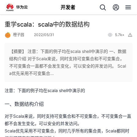
开发者
返
重学scala：scala中的数据结构
回
橙子园
2022/05/31
5.7k+
举
报
【摘要】 注意：下面的例子均在scala shell中演示的 一、数据
结构介绍 对于Scala来说，同时支持可变集合和不可变集合，
不可变集合一直都不会发生变化，可以安全的并发访问。 Scal
个
a优先采用不可变集合...
我
人
注意：下面的例子均在scala shell中演示的
的
主
一、数据结构介绍
对于Scala来说，同时支持可变集合和不可变集合，不可变集合一直
开
页
都不会发生变化，可以安全的并发访问。
Scala优先采用不可变集合，同时几乎所有的集合类，Scala都同时
发