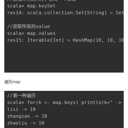
scala> map.keySet

res14: scala.collection.Set[String] = Set(
//获取所有的value

scala> map.values

res15: Iterable[Int] = HashMap(10, 18, 10, 
遍历map
//第一种遍历

scala> for(k <- map.keys) println(k+" -> " 
lisi -> 10

zhangsan -> 18

zhaoliu -> 10
