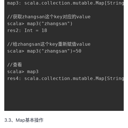
map3: scala.collection.mutable.Map[String,
//获取zhangsan这个key对应的value

scala> map3("zhangsan")

res2: Int = 18

//给zhangsan这个key重新赋值value

scala> map3("zhangsan")=50

//查看

scala> map3

res4: scala.collection.mutable.Map[String,
3.3、Map基本操作