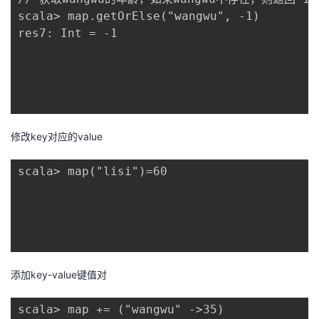
scala> map.getOrElse("wangwu", -1)

res7: Int = -1

修改key对应的value
scala> map("lisi")=60

添加key-value键值对
scala> map += ("wangwu" ->35)
