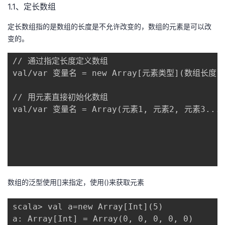
持
建
1.1、定长数组
证
实
的
定长数组指的是数组的长度是不允许改变的，数组的元素是可以改
议
验
收
变的。
藏
// 通过指定长度定义数组

val/var 变量名 = new Array[元素类型](数组长度)

// 用元素直接初始化数组

val/var 变量名 = Array(元素1, 元素2, 元素3...)
数组的泛型使用[]来指定，使用()来获取元素
scala> val a=new Array[Int](5)

a: Array[Int] = Array(0, 0, 0, 0, 0)
