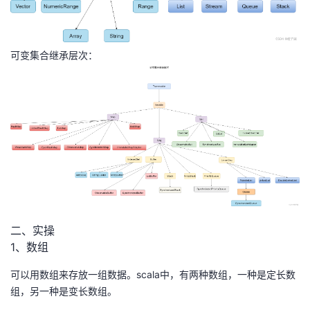
我
注
的
开
的
Programs
发
可变集合继承层次：
支
者
持
学
我
堂
的
我
我
技
的
的
我
二、实操
1、数组
术
云
课
的
我
可以用数组来存放一组数据。scala中，有两种数组，一种是定长数
支
声
程
认
的
我
组，另一种是变长数组。