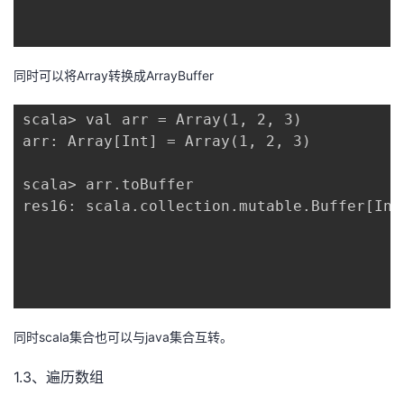
同时可以将Array转换成ArrayBuffer
scala> val arr = Array(1, 2, 3)

arr: Array[Int] = Array(1, 2, 3)

scala> arr.toBuffer

res16: scala.collection.mutable.Buffer[Int
同时scala集合也可以与java集合互转。
1.3、遍历数组