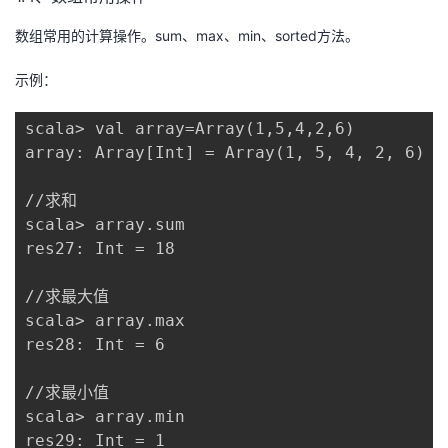
数组常用的计算操作。sum、max、min、sorted方法。
示例：
scala> val array=Array(1,5,4,2,6)

array: Array[Int] = Array(1, 5, 4, 2, 6)

//求和

scala> array.sum

res27: Int = 18

//求最大值

scala> array.max

res28: Int = 6

//求最小值

scala> array.min

res29: Int = 1
