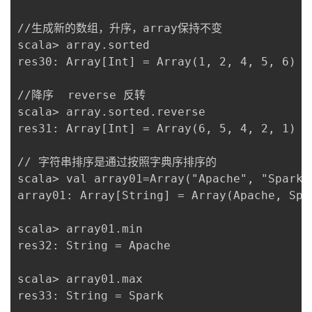
//生成新的数组，升序，array保持不变

scala> array.sorted

res30: Array[Int] = Array(1, 2, 4, 5, 6)

//降序  reverse 反转

scala> array.sorted.reverse

res31: Array[Int] = Array(6, 5, 4, 2, 1)

// 字符串排序是通过按照字典序排序的

scala> val array01=Array("Apache", "Spark"
array01: Array[String] = Array(Apache, Spar
scala> array01.min

res32: String = Apache

scala> array01.max

res33: String = Spark
