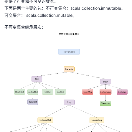
提供了可变和不可变的版本。
下面是两个主要的包：不可变集合：scala.collection.immutable、
者
可变集合： scala.collection.mutable。
我
不可变集合继承层次：
的
我
博
的
我
客
论
的
我
坛
圈
的
我
子
直
的
我
我
播
活
的
我
动
关
的