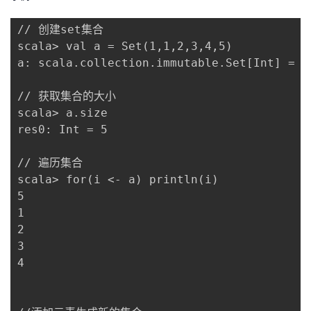
// 创建set集合 

scala> val a = Set(1,1,2,3,4,5)

a: scala.collection.immutable.Set[Int] = Se
// 获取集合的大小 

scala> a.size 

res0: Int = 5

// 遍历集合

scala> for(i <- a) println(i)

5

1

2

3

4
