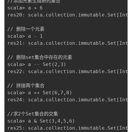
//添加元素生成新的集合

scala> a + 6

res20: scala.collection.immutable.Set[Int]
// 删除一个元素 

scala> a - 1

res21: scala.collection.immutable.Set[Int] 
// 删除set集合中存在的元素 

scala> a -- Set(2,3)

res22: scala.collection.immutable.Set[Int] 
// 拼接两个集合 

scala> a ++ Set(6,7,8)

res24: scala.collection.immutable.Set[Int]
//求2个Set集合的交集

scala> a & Set(3,4,5,6)

res25: scala.collection.immutable.Set[Int] 