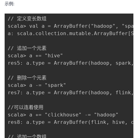
示例:
// 定义变长数组

scala> val a = ArrayBuffer("hadoop", "spark
a: scala.collection.mutable.ArrayBuffer[St
// 追加一个元素

scala> a += "hive"

res5: a.type = ArrayBuffer(hadoop, spark, f
// 删除一个元素

scala> a -= "spark"

res7: a.type = ArrayBuffer(hadoop, flink, h
//可以连着使用

scala> a += "clickhouse" -= "hadoop"

res8: a.type = ArrayBuffer(flink, hive, cli
// 追加一个数组
