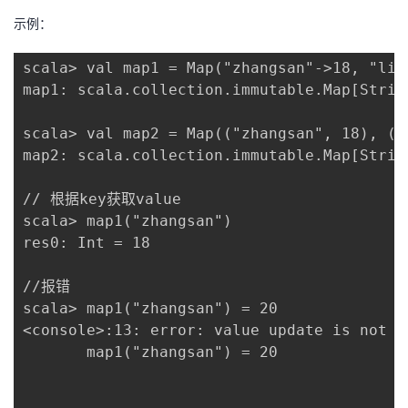
示例：
scala> val map1 = Map("zhangsan"->18, "lisi
map1: scala.collection.immutable.Map[Strin
scala> val map2 = Map(("zhangsan", 18), ("l
map2: scala.collection.immutable.Map[Strin
// 根据key获取value 

scala> map1("zhangsan")

res0: Int = 18

//报错

scala> map1("zhangsan") = 20

<console>:13: error: value update is not a
       map1("zhangsan") = 20
