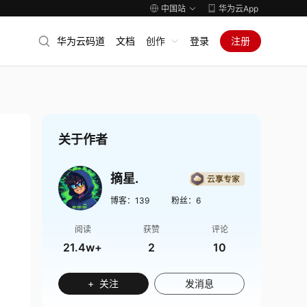
中国站
华为云App
华为云码道
文档
创作
登录
注册
关于作者
摘星.
博客：
139
粉丝：
6
阅读
获赞
评论
21.4w+
2
10
+ 关注
发消息