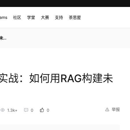
rams
社区
学堂
大赛
支持
茶思屋
用？
能体实战：如何用RAG构建未
举报
1.3k+
0
0