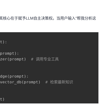
其核心在于赋予LLM自主决策权。当用户输入“帮我分析这
pt
)
:
(
prompt
)
:
yzer
(
prompt
)
# 调用专业工具
edge
(
prompt
)
:
_vector_db
(
prompt
)
# 检索最新知识
pt
)