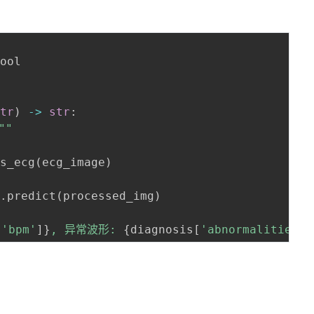
ool

str
)
-
>
str
:
""
ss_ecg
(
ecg_image
)
l
.
predict
(
processed_img
)
[
'bpm'
]
}
, 异常波形: 
{
diagnosis
[
'abnormalities'
]