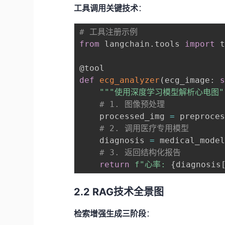
工具调用关键技术
：
# 工具注册示例
from
 langchain
.
tools 
import
 t
@tool
def
ecg_analyzer
(
ecg_image
:
"""使用深度学习模型解析心电图"
# 1. 图像预处理
    processed_img 
=
 preproce
# 2. 调用医疗专用模型
    diagnosis 
=
 medical_mode
# 3. 返回结构化报告
return
f"心率: 
{
diagnosis
2.2 RAG技术全景图
检索增强生成三阶段
：