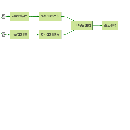
是
向量数据库
最新知识片段
LLM综合生成
验证输出
否
内置工具集
专业工具结果