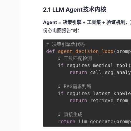
2.1 LLM Agent技术内核
Agent = 决策引擎 + 工具集 + 验证机制
，
份心电图报告”时：
# 决策引擎伪代码
def
agent_decision_loop
(
prom
# 工具匹配检测
if
 requires_medical_tool
return
 call_ecg_anal
# RAG需求判断
if
 requires_latest_knowl
return
 retrieve_from
# 直接生成
return
 llm_generate
(
prom