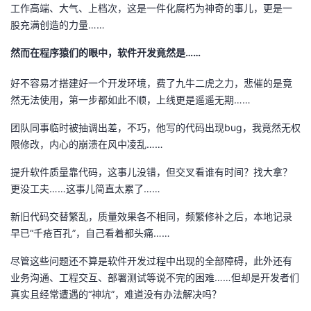
工作高端、大气、上档次，这是一件化腐朽为神奇的事儿，更是一
者
股充满创造的力量……
然而在程序猿们的眼中，软件开发竟然是……
我
好不容易才搭建好一个开发环境，费了九牛二虎之力，悲催的是竟
的
我
然无法使用，第一步都如此不顺，上线更是遥遥无期……
博
的
我
团队同事临时被抽调出差，不巧，他写的代码出现bug，我竟然无权
限修改，内心的崩溃在风中凌乱……
客
论
的
我
提升软件质量靠代码，这事儿没错，但交叉看谁有时间？找大拿？
更没工夫……这事儿简直太累了……
坛
圈
的
我
新旧代码交替繁乱，质量效果各不相同，频繁修补之后，本地记录
子
直
的
我
早已“千疮百孔”，自己看着都头痛……
我
播
活
的
尽管这些问题还不算是软件开发过程中出现的全部障碍，此外还有
业务沟通、工程交互、部署测试等说不完的困难……但却是开发者们
我
动
关
的
真实且经常遭遇的“神坑”，难道没有办法解决吗？