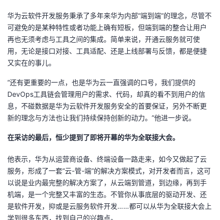
华为云软件开发服务秉承了多年来华为内部“端到端”的理念，尽管不
可避免的是某种特性或者功能上确有短板，但端到端的整合让用户
再也无须考虑与工具之间的集成。简单来说，开通云服务就可使
用，无论是接口对接、工具适配、还是上线部署与反馈，都是便捷
又实在的事儿。
“还有更重要的一点，也是华为云一直强调的口号，我们提供的
DevOps工具链会管理用户的需求、代码，却真的看不到用户的信
息，不碰数据是华为云软件开发服务安全的首要保证，另外不断更
新的理念与方法也让我们持续保持创新的动力。”他进一步说。
在采访的最后，恒少提到了即将开幕的华为全联接大会。
他表示，华为从运营商设备、终端设备一路走来，如今又做起了云
服务，形成了一套“云-管-端”的解决方案模式，对开发者而言，这可
以说是业内最完整的解决方案了，从云端到管道，到边缘，再到手
机端，是一个完整又丰富的生态。不管你从事底层的驱动开发、还
是软件开发，抑或是云服务软件开发……都可以从华为全联接大会上
学到很多东西，找到自己的兴趣点。