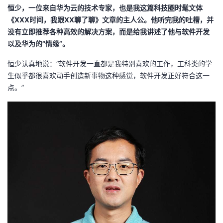
恒少，一位来自华为云的技术专家，也是我这篇科技圈时髦文体
我
注
的
开
《XXX时间，我跟XX聊了聊》文章的主人公。他听完我的吐槽，并
没有立即推荐各种高效的解决方案，而是给我讲述了他与软件开发
的
Programs
发
以及华为的“情缘”。
支
者
恒少认真地说：“软件开发一直都是我特别喜欢的工作，工科类的学
生似乎都很喜欢动手创造新事物这种感觉，软件开发正好符合这一
持
学
点。”
我
堂
的
我
我
技
的
的
我
术
云
课
的
我
支
声
程
认
的
我