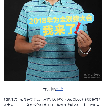
持
建
证
实
的
议
验
收
藏
传说中的
恒少
据他介绍，如今在华为云，软件开发服务（DevCloud）已经将数万
研发人员、三十年积淀的研发工具、经验开放到公有云上，以项目