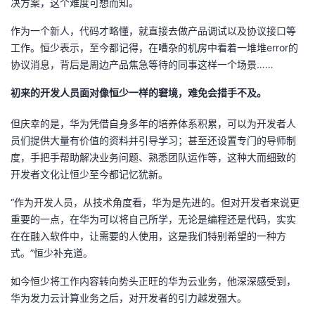
决方案，这个难度可想而知。
作为一个新人，代码才略懂，就直接去做产品调试以及协议接口等
工作。恒少表示，至今都记得，在嘈杂的机房中看着一堆堆error的
协议消息，背后是周边产品焦急等待的同事这样一个场景……
初来的开发人员面对像恒少一样的窘境，难免会措手不及。
但庆幸的是，华为凭借自身多年的培养体系积累，可以为开发者人
员们提供大量有价值的资料并引导学习；甚至还设置专门的导师制
度，手把手帮助解决业务问题、熟悉团队运作等，这种大而细致的
开发者文化让恒少至今都记忆犹新。
“作为开发人员，从技术角度看，华为是先进的。但对开发者来说更
重要的一点，在华为可以将自己所学，无论是编程还是代码，实实
在在融入软件中，让需要的人使用，这是我们特别希望的一种方
式。”恒少补充道。
如今恒少将工作内容转向势头正旺的华为云业务，他深深感受到，
华为发力云计算业务之后，对开发者的引力越发强大。