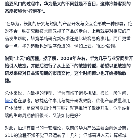
追逐风口的过程中，华为最大的不同就是不盲目，这种冷静客观的
态度被称为“拧麻花”。
“在华为，长期的研究与短期的产品开发与交互会形成一种部署，绝
对不会一味研究新技术而忽视了产品的走向，上新就要对相应的产
品发生帮助，毕竟单纯研究新技术还是比较容易的事儿，而且更重
要一点，华为追新也是循序渐进的，例如上云。”恒少强调。
说到“上云”的历程，据了解，2008年左右，华为几乎与业界同步开
始引入敏捷，并随后进行了从上至下的敏捷转型，希望以更敏捷的
研发来应对日益短周期的市场交付，这个时间恒少也开始接触敏
捷。
总体来说，向敏捷的转型，华为面临了诸多挑战。很长一段时间，
恒少
也在思考，敏捷这件事儿与提升研发效能、优化产品质量和用
户体验等，是否可以画个等号呢？就算推行了敏捷开发，似乎端到
端的生命周期依旧很长，又该如何是好？
对此，恒少有自己的一套理论，以前的华为产品主要面向运营商，
SDD的流程不知不觉已经运转了十几年；但部署进入云计算领域