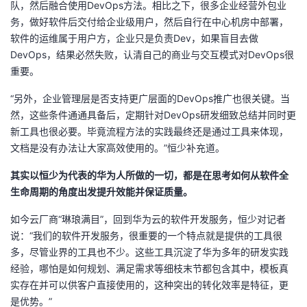
队，然后融合使用DevOps方法。相比之下，很多企业经营外包业
务，做好软件后交付给企业级用户，然后自行在中心机房中部署，
软件的运维属于用户方，企业只是负责Dev，如果盲目去做
DevOps，结果必然失败，认清自己的商业与交互模式对DevOps很
重要。
“另外，企业管理层是否支持更广层面的DevOps推广也很关键。当
然，这些条件通通具备后，定期针对DevOps研发细致总结并同时更
新工具也很必要。毕竟流程方法的实践最终还是通过工具来体现，
文档是没有办法让大家高效使用的。”恒少补充道。
其实以恒少为代表的华为人所做的一切，都是在思考如何从软件全
生命周期的角度出发提升效能并保证质量。
如今云厂商“琳琅满目”，回到华为云的软件开发服务，恒少对记者
说：“我们的软件开发服务，很重要的一个特点就是提供的工具很
多，尽管业界的工具也不少。这些工具沉淀了华为多年的研发实践
经验，哪怕是如何规划、满足需求等细枝末节都包含其中，模板真
实存在并可以供客户直接使用的，这种突出的转化效率是特征，更
是优势。”