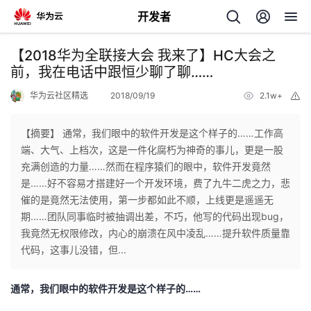
开发者
返
【2018华为全联接大会 我来了】HC大会之
回
前，我在电话中跟恒少聊了聊……
华为云社区精选
2018/09/19
2.1w+
举
报
【摘要】 通常，我们眼中的软件开发是这个样子的……工作高
端、大气、上档次，这是一件化腐朽为神奇的事儿，更是一股
个
充满创造的力量……然而在程序猿们的眼中，软件开发竟然
是……好不容易才搭建好一个开发环境，费了九牛二虎之力，悲
我
人
催的是竟然无法使用，第一步都如此不顺，上线更是遥遥无
期……团队同事临时被抽调出差，不巧，他写的代码出现bug，
的
主
我竟然无权限修改，内心的崩溃在风中凌乱……提升软件质量靠
代码，这事儿没错，但...
开
页
通常，我们眼中的软件开发是这个样子的……
发