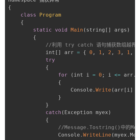
持
建
证
实
的
{
class
Program
议
验
收
{
static
void
Main
(
string
[
]
 args
)
藏
{
//利用 try catch 语句捕获数组越界
            int
[
]
 arr 
=
{
0
,
1
,
2
,
3
,
1
,
2
try
{
for
(
int i 
=
0
;
 i 
<=
 arr
.
L
{
                    Console
.
Write
(
arr
[
i
]
+
}
}
catch
(
Exception myex
)
{
//Message.Tostring()中
                Console
.
WriteLine
(
myex
.
Mes