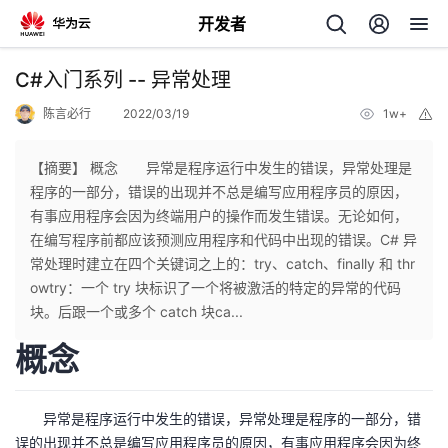
开发者
返
C#入门系列 -- 异常处理
回
陈言必行
2022/03/19
1w+
举
报
【摘要】 概念 异常是程序运行中发生的错误，异常处理是
程序的一部分，错误的出现并不总是编写应用程序员的原因，
有事应用程序会因为终端用户的操作而发生错误。无论如何，
个
在编写程序前都应该预测应用程序和代码中出现的错误。C# 异
常处理时建立在四个关键词之上的：try、catch、finally 和 thr
我
人
owtry：一个 try 块标识了一个将被激活的特定的异常的代码
块。后跟一个或多个 catch 块ca...
的
主
概念
开
页
异常是程序运行中发生的错误，异常处理是程序的一部分，错
发
误的出现并不总是编写应用程序员的原因，有事应用程序会因为终