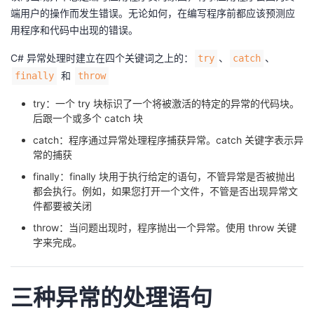
端用户的操作而发生错误。无论如何，在编写程序前都应该预测应
者
用程序和代码中出现的错误。
C# 异常处理时建立在四个关键词之上的：
、
、
try
catch
我
和
finally
throw
的
我
try：一个 try 块标识了一个将被激活的特定的异常的代码块。
后跟一个或多个 catch 块
博
的
我
catch：程序通过异常处理程序捕获异常。catch 关键字表示异
常的捕获
客
论
的
我
finally：finally 块用于执行给定的语句，不管异常是否被抛出
都会执行。例如，如果您打开一个文件，不管是否出现异常文
坛
圈
的
我
件都要被关闭
子
直
的
我
throw：当问题出现时，程序抛出一个异常。使用 throw 关键
字来完成。
我
播
活
的
三种异常的处理语句
我
动
关
的