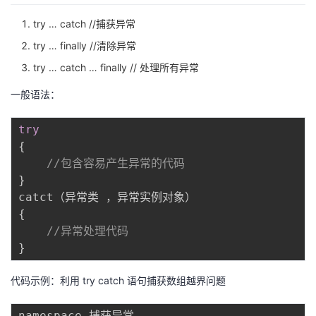
我
注
的
开
try … catch //捕获异常
try … finally //清除异常
的
Programs
发
try … catch … finally // 处理所有异常
支
者
一般语法：
持
学
try
{
我
堂
//包含容易产生异常的代码
}
的
我
我
{
技
的
的
我
//异常处理代码
}
术
云
课
的
我
代码示例：利用 try catch 语句捕获数组越界问题
支
声
程
认
的
我