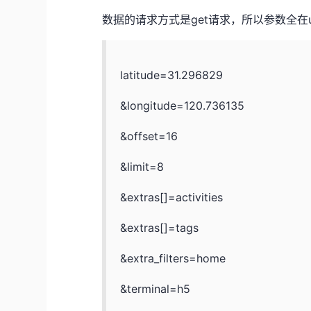
数据的请求方式是get请求，所以参数全在u
latitude=31.296829
&longitude=120.736135
&offset=16
&limit=8
&extras[]=activities
&extras[]=tags
&extra_filters=home
&terminal=h5