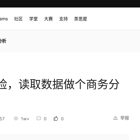
rams
社区
学堂
大赛
支持
茶思屋
分析
险，读取数据做个商务分
举报
57
1w+
0
0