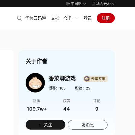
中国站
华为云App
华为云码道
文档
创作
登录
注册
关于作者
香菜聊游戏
博客：
185
粉丝：
25
阅读
获赞
评论
109.7w+
44
9
+ 关注
发消息