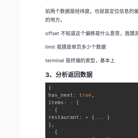
前两个数据是经纬度，也就是定位信息的
的地方。
offset 不知道这个偏移是什么意思，我
limit 我猜是单页多少个数据
terminal 是终端的类型，基本上
3、分析返回数据
{
has_next
:
true
,
items
:
-
[
-
{
restaurant
:
+
{
...
}
}
,
-
{