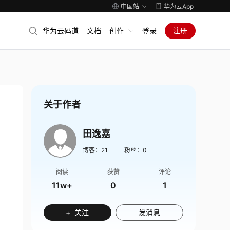
中国站
华为云App
华为云码道
文档
创作
登录
注册
关于作者
田逸嘉
博客：
21
粉丝：
0
阅读
获赞
评论
11w+
0
1
+ 关注
发消息