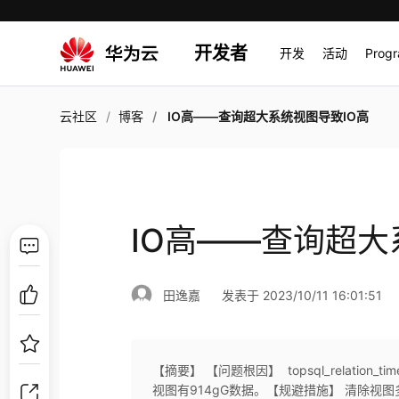
开发者
开发
活动
Prog
云社区
博客
IO高——查询超大系统视图导致IO高
IO高——查询超大
田逸嘉
发表于 2023/10/11 16:01:51
【摘要】 【问题根因】 topsql_relation_t
视图有914gG数据。【规避措施】 清除视