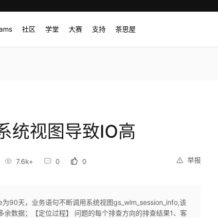
rams
社区
学堂
大赛
支持
茶思屋
系统视图导致IO高
举报
7.6k+
0
0
ime为90天，业务语句不断调用系统视图gs_wlm_session_info,该
图多余数据；【定位过程】 问题的每个排查方向的排查结果1、客