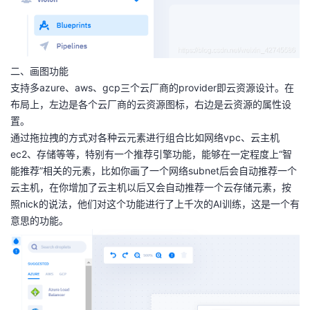
我
注
的
开
的
Programs
发
二、画图功能
支
者
支持多azure、aws、gcp三个云厂商的provider即云资源设计。在
布局上，左边是各个云厂商的云资源图标，右边是云资源的属性设
持
学
置。
通过拖拉拽的方式对各种云元素进行组合比如网络vpc、云主机
我
堂
ec2、存储等等，特别有一个推荐引擎功能，能够在一定程度上“智
能推荐”相关的元素，比如你画了一个网络subnet后会自动推荐一个
的
我
我
云主机，在你增加了云主机以后又会自动推荐一个云存储元素，按
照nick的说法，他们对这个功能进行了上千次的AI训练，这是一个有
技
的
的
我
意思的功能。
术
云
课
的
我
支
声
程
认
的
我