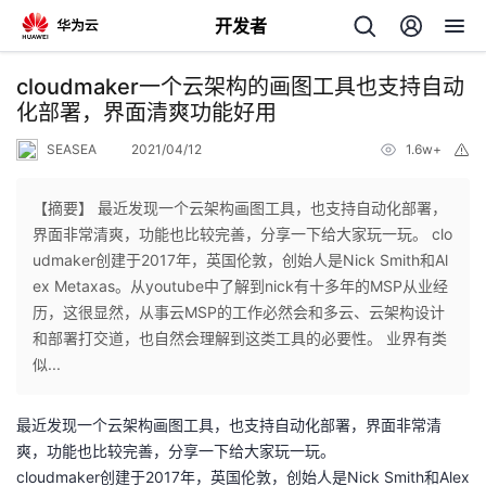
开发者
返
cloudmaker一个云架构的画图工具也支持自动
回
化部署，界面清爽功能好用
SEASEA
2021/04/12
1.6w+
举
报
【摘要】 最近发现一个云架构画图工具，也支持自动化部署，
界面非常清爽，功能也比较完善，分享一下给大家玩一玩。 clo
个
udmaker创建于2017年，英国伦敦，创始人是Nick Smith和Al
ex Metaxas。从youtube中了解到nick有十多年的MSP从业经
我
人
历，这很显然，从事云MSP的工作必然会和多云、云架构设计
和部署打交道，也自然会理解到这类工具的必要性。 业界有类
的
主
似...
开
页
最近发现一个云架构画图工具，也支持自动化部署，界面非常清
爽，功能也比较完善，分享一下给大家玩一玩。
发
cloudmaker创建于2017年，英国伦敦，创始人是Nick Smith和Alex