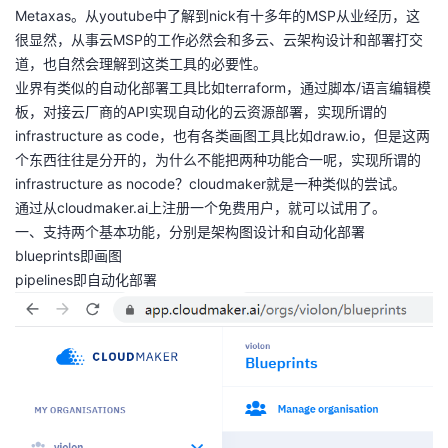
Metaxas。从youtube中了解到nick有十多年的MSP从业经历，这
者
很显然，从事云MSP的工作必然会和多云、云架构设计和部署打交
道，也自然会理解到这类工具的必要性。
我
业界有类似的自动化部署工具比如terraform，通过脚本/语言编辑模
板，对接云厂商的API实现自动化的云资源部署，实现所谓的
的
我
infrastructure as code，也有各类画图工具比如draw.io，但是这两
个东西往往是分开的，为什么不能把两种功能合一呢，实现所谓的
博
的
我
infrastructure as nocode？cloudmaker就是一种类似的尝试。
通过从cloudmaker.ai上注册一个免费用户，就可以试用了。
客
论
的
我
一、支持两个基本功能，分别是架构图设计和自动化部署
blueprints即画图
坛
圈
的
我
pipelines即自动化部署
子
直
的
我
我
播
活
的
我
动
关
的