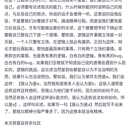
自己，必须要有论述观点的能力。什么时候你能同时说明自己的观
点，与反驳自己的观点，你说的话才会值得一听。这里说的自我反
驳，不是要我们对着镜子对骂，搞成精神分裂。而是说我们要有能
力反驳自己，才有可能做出更好的论述，这个跟要想学好下棋必须
要能自己跟自己下是一个道理。要知道，逻辑这件事跟立场是一对
天敌，一个人只要有立场，在逻辑上就必有漏洞，正因为这样，辩
论才能玩得起来。那怕是最简单的事情，只有两个立场的事情，非
黑即白的事情，也是黑有黑的逻辑，白有白的逻辑，黑有黑的bug，
白也有白的bug，如果我们压根就不知道自己说的道理会遇到什么现
实的，逻辑的挑战，这论述当然是到处都是自以为不言自明的东
西，结果什么也没说明白。譬如说，我们认为某件东西是a。我们会
这样：【我认为是a，当然我知道很多人会认为是b，这些人通常是
这样这样这样想的，但我认为他们是不对的，因为如何如何不对。
当然还有些人会这样这样说b是对的，我认为这些说法如何如何。所
以是a】。这样叫论述。如果写一句【我认为是a】然后就写不出来
了，那就比精神分裂严重多了，因为这根本就没有精神。
本文转载自异步社区