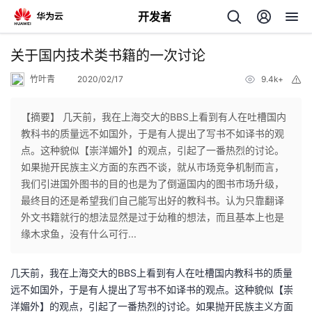
开发者
返
关于国内技术类书籍的一次讨论
回
竹叶青
2020/02/17
9.4k+
举
报
【摘要】 几天前，我在上海交大的BBS上看到有人在吐槽国内
教科书的质量远不如国外，于是有人提出了写书不如译书的观
点。这种貌似【崇洋媚外】的观点，引起了一番热烈的讨论。
个
如果抛开民族主义方面的东西不谈，就从市场竞争机制而言，
我们引进国外图书的目的也是为了倒逼国内的图书市场升级，
我
人
最终目的还是希望我们自己能写出好的教科书。认为只靠翻译
外文书籍就行的想法显然是过于幼稚的想法，而且基本上也是
我
的
主
缘木求鱼，没有什么可行...
我
的
开
页
几天前，我在上海交大的BBS上看到有人在吐槽国内教科书的质量
远不如国外，于是有人提出了写书不如译书的观点。这种貌似【崇
我
的
开
发
洋媚外】的观点，引起了一番热烈的讨论。如果抛开民族主义方面