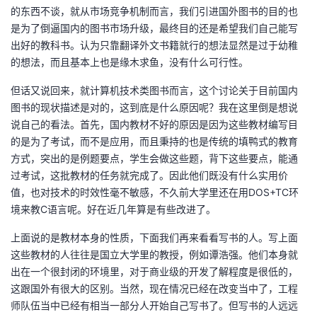
的东西不谈，就从市场竞争机制而言，我们引进国外图书的目的也
的
Programs
发
者
是为了倒逼国内的图书市场升级，最终目的还是希望我们自己能写
出好的教科书。认为只靠翻译外文书籍就行的想法显然是过于幼稚
支
者
我
的想法，而且基本上也是缘木求鱼，没有什么可行性。
但话又说回来，就计算机技术类图书而言，这个讨论关于目前国内
持
学
的
我
图书的现状描述是对的，这到底是什么原因呢？我在这里倒是想说
说自己的看法。首先，国内教材不好的原因是因为这些教材编写目
我
堂
博
的
我
的是为了考试，而不是应用，而且秉持的也是传统的填鸭式的教育
方式，突出的是例题要点，学生会做这些题，背下这些要点，能通
的
我
客
论
的
我
我
过考试，这批教材的任务就完成了。因此他们既没有什么实用价
值，也对技术的时效性毫不敏感，不久前大学里还在用DOS+TC环
技
的
坛
圈
的
我
的
我
境来教C语言呢。好在近几年算是有些改进了。
术
云
子
直
的
我
课
的
我
上面说的是教材本身的性质，下面我们再来看看写书的人。写上面
这些教材的人往往是国立大学里的教授，例如谭浩强。他们本身就
支
声
播
活
的
程
认
的
我
出在一个很封闭的环境里，对于商业级的开发了解程度是很低的，
这跟国外有很大的区别。当然，现在情况已经在改变当中了，工程
持
建
动
关
证
实
的
师队伍当中已经有相当一部分人开始自己写书了。但写书的人远远