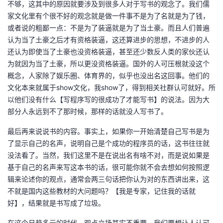
不够，这其中的原因就要涉及到很多人对于写书的观念了。我们儒
议
注
验
收
家文化里有个很不好的观念就是做一件事不是为了名就是为了钱，
或者说的粗鄙一点：不是为了装逼就是为了当土豪。而且人们普遍
藏
认为当了土豪之后才有资格装逼，这还算进步的思想，不进步的人
还认为即使当了土豪也没资格装逼，甚至还少数反人类的家伙还认
为就因为当了土豪，所以更没资格装逼。国外的人可压根就没这个
概念，人家除了娱乐圈、体育界的，似乎也没出名这回事。他们的
文化本来就属于show文化，我show了，得到相关社群认可就好。所
以他们没有什么【写程序写的很成功了才能写书】的说法。因为大
部分人永远到不了那时候，那样的话就没人写书了。
最后再来说说书的内容。事实上，如果你一开始清楚自己写书是为
了显示自己的名声，说明自己是个成功的程序员的话，这书往往就
没法看了。当然，我们这里不是在说出名有啥不对，而是说如果是
基于自己的名声来写这本书的话，很可能你就不会去想如何按照逻
辑来论述你的观点，通常会两三句话把你认为对的东西讲出来，这
不就是国内这些教材的大问题吗？【我是专家，记住我的话就
好】，结果就是书写成了垃圾。
在这个日趋多元的时代，观点立场其实不重要，我们要想让人认可