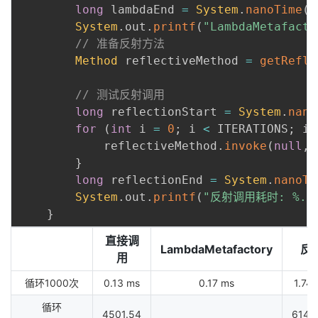
long
 lambdaEnd 
=
System
.
nanoTime
(
)
System
.
out
.
printf
(
"LambdaMetafact
// 准备反射方法
Method
 reflectiveMethod 
=
getRefle
// 测试反射调用
long
 reflectionStart 
=
System
.
nano
for
(
int
 i 
=
0
;
 i 
<
 ITERATIONS
;
 i
+
            reflectiveMethod
.
invoke
(
null
,
}
long
 reflectionEnd 
=
System
.
nanoTi
System
.
out
.
printf
(
"反射调用耗时: %.2f
}
直接调
LambdaMetafactory
反
用
循环1000次
0.13 ms
0.17 ms
1.74
循环
4501.54
6142