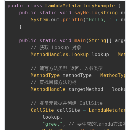
public
class
LambdaMetafactoryExample
{
public
static
void
sayHello
(
String
 nam
System
.
out
.
println
(
"Hello, "
+
 nam
}
public
static
void
main
(
String
[
]
 args
)
// 获取 Lookup 对象
MethodHandles
.
Lookup
 lookup 
=
Meth
// 编写方法类型 返回、入参类型
MethodType
 methodType 
=
MethodType
// 查找目标方法句柄
MethodHandle
 targetMethod 
=
 lookup
// 准备元数据并创建 CallSite
CallSite
 callSite 
=
LambdaMetafact
            lookup
,
"greet"
,
// 要生成的lambda方法名