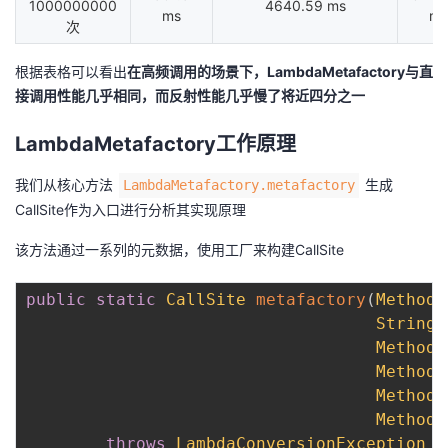
1000000000
4640.59 ms
ms
ms
次
根据表格可以看出
在高频调用的场景下，LambdaMetafactory与直
接调用性能几乎相同，而反射性能几乎慢了将近四分之一
LambdaMetafactory工作原理
我们从核心方法
生成
LambdaMetafactory.metafactory
CallSite作为入口进行分析其实现原理
该方法通过一系列的元数据，使用工厂来构建CallSite
public
static
CallSite
metafactory
(
MethodH
String
 
MethodT
MethodT
MethodH
MethodT
throws
LambdaConversionException
{