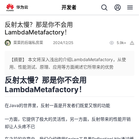
开发者
返
反射太慢？那是你不会用
回
LambdaMetafactory！
菜菜的后端私房菜
2024/12/25
5.9k+
举
报
【摘要】 本文将深入浅出的介绍LambdaMetafactory，从使
用、性能测试、原理、应用等方面阐述它所带来的优势
个
反射太慢？那是你不会用
LambdaMetafactory！
我
人
的
主
在Java的世界里，反射一直是开发者们既爱又恨的功能
开
一方面，它提供了极大的灵活性，另一方面，反射带来的性能开销
页
却让人头疼不已
发
在
之前的文章
中，我们介绍使用Spring工具类ReflectionUtils通过缓