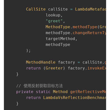
CallSite
 callSite 
=
LambdaMetafact
                lookup
,
"greet"
,
MethodType
.
methodType
(
Gree
                methodType
.
changeReturnTyp
                targetMethod
,
                methodType

)
;
MethodHandle
 factory 
=
 callSite
.
ge
return
(
Greeter
)
 factory
.
invokeExa
}
// 使用反射获取目标方法
private
static
Method
getReflectiveMet
return
LambdaVsReflectionBenchmark
}