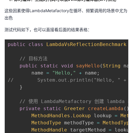
这些因素使得LambdaMetafactory在循环、频繁调用的场景中尤为
出色
测试代码如下，也可以直接看后面的结果表格：
public
class
LambdaVsReflectionBenchmark
{
// 目标方法
public
static
void
sayHello
(
String
 nam
        name 
=
"Hello,"
+
 name
;
//        System.out.println("Hello, " + n
}
// 使用 LambdaMetafactory 创建 lambda 
private
static
Greeter
createLambda
(
)
MethodHandles
.
Lookup
 lookup 
=
Meth
MethodType
 methodType 
=
MethodType
MethodHandle
 targetMethod 
=
 lookup