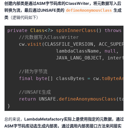
创建内部类是通过ASM字节码库的ClassWriter，将元数据写入后
转换为流，最后通过UNSAFE类的
生成
defineAnonymousClass
类
（逻辑代码如下）
private
Class
<
?
>
spinInnerClass
(
)
throws
L
//元数据写入ClassWriter 
    cw
.
visit
(
CLASSFILE_VERSION
,
 ACC_SUPER 
                 lambdaClassName
,
null
,
                 JAVA_LANG_OBJECT
,
 interfa
//转为字节流
final
byte
[
]
 classBytes 
=
 cw
.
toByteArr
//UNSAFE生成
return
 UNSAFE
.
defineAnonymousClass
(
tar
}
总的来说，
LambdaMetafactory实际上是使用指定的元数据，通过
ASM字节码库动态生成内部类，通过调用内部类接口方法来间接实