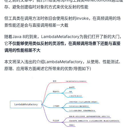
存、避免创建临时对象的方式来优化反射的性能
者
但工具类在调用方法时依旧会使用反射的invoke，在高频调用的场
我
景性能还是会与直接调用相差一大截
随着Java 8的到来，LambdaMetafactory为我们打开了新的大门，
的
我
它
不仅能够使用类似反射的灵活性，在高频调用场景下还能与直接
调用的性能相差不大
博
的
我
本文将深入浅出的介绍LambdaMetafactory，从使用、性能测试、
客
论
的
我
原理、应用等方面阐述它所带来的优势(导图如下)
坛
圈
的
我
子
直
的
我
我
播
活
的
我
动
关
的