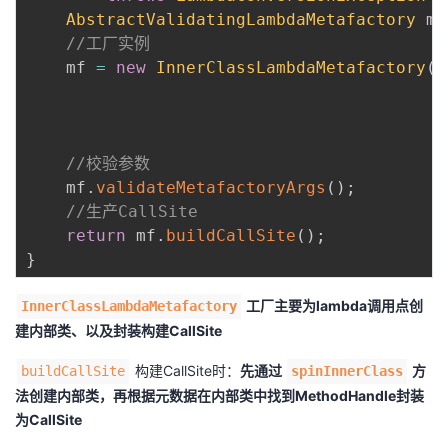
AbstractValidatingLambdaMetafactory
 mf
//工厂实例
    mf 
=
new
InnerClassLambdaMetafactory
(
c
                                         i
                                         i
f
//校验参数
    mf
.
validateMetafactoryArgs
(
)
;
//生产CallSite
return
 mf
.
buildCallSite
(
)
;
}
工厂主要为lambda调用点创
InnerClassLambdaMetafactory
建内部类、以及封装构建CallSite
构建CallSite时：
先通过
方
buildCallSite
spinInnerClass
法创建内部类，再根据元数据在内部类中找到MethodHandle封装
为CallSite