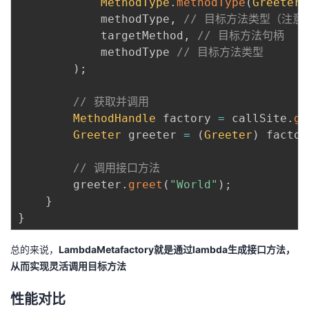
MethodType
.
methodType
(
Greeter
.
            methodType
,
// 目标方法类型（注意这
            targetMethod
,
// 目标方法句柄
            methodType 
// 目标方法类型
)
;
// 获取并调用
MethodHandle
 factory 
=
 callSite
.
ge
Greeter
 greeter 
=
(
Greeter
)
 factor
// 调用接口方法
        greeter
.
greet
(
"World"
)
;
}
}
总的来说，
LambdaMetafactory就是通过lambda生成接口方法，
从而实现灵活调用目标方法
性能对比