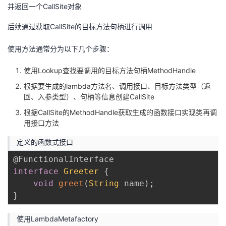
持
建
证
实
的
并返回一个CallSite对象
后续通过获取CallSite的目标方法句柄进行调用
议
验
收
使用方法通常分为以下几个步骤：
藏
使用Lookup查找要调用的目标方法句柄MethodHandle
根据要生成的lambda方法名、调用接口、目标方法类型（返
回、入参类型）、句柄等信息创建CallSite
根据CallSite的MethodHandle获取生成的函数接口实现类再调
用接口方法
定义的函数式接口
@FunctionalInterface
interface
Greeter
{
void
greet
(
String
 name
)
;
}
使用LambdaMetafactory