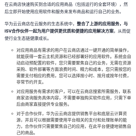
在云商店快速购买到合适的应用商品（包括运行的全套环境），然
我
注
的
开
后立即开始使用应用软件和服务来发布商品和运行自己的业务。
的
Programs
发
华为云云商店在云服务的生态系统中，
整合了上游的应用服务，与
ISV合作伙伴一起为用户提供更优质和便捷的应用解决方案
，从而促
支
者
使行业生态链健康成长。
对应用商品有需求的用户在云商店通过一键开通的简单操作，
持
学
就能获得一套云主机资源和已经部署好的应用软件。系统会自
动启动预配置的软件，您只需要聚焦自己的业务，无需在资源
我
堂
采购、软件部署等方面浪费时间、精力和成本，您只需按您的
需要支付相应的费用，您可以选择按小时、按月或按年付费，
的
我
我
非常节约开支。
对应用服务有需求的客户，可以在云商店搜索所需服务，联系
技
的
的
我
商家咨询服务具体内容，不需要单独购买软件应用，只需下单
后由商家直接提供专业服务。
术
云
课
的
我
对于合作伙伴，华为云云商店提供销售平台和底层云计算资
源，并且可以根据需要使用平台相关的支付和处理账单的能
支
声
程
认
的
我
力，合作伙伴只需要聚焦自己的应用，在此平台便捷地销售自
己的商品。