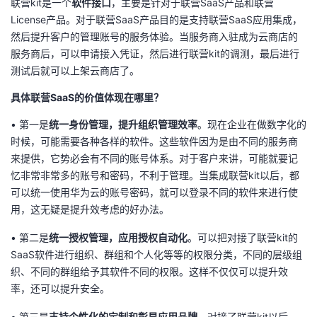
联营kit是一个
软件接口
，主要是针对于联营SaaS产品和联营
License产品。对于联营SaaS产品目的是支持联营SaaS应用集成，
然后提升客户的管理账号的服务体验。当服务商入驻成为云商店的
服务商后，可以申请接入凭证，然后进行联营kit的调测，最后进行
测试后就可以上架云商店了。
具体联营SaaS的价值体现在哪里？
• 第一是
统一身份管理，提升
组织
管理效率
。现在企业在做数字化的
时候，可能需要各种各样的软件。这些软件因为是由不同的服务商
来提供，它势必会有不同的账号体系。对于客户来讲，可能就要记
忆非常非常多的账号和密码，不利于管理。当集成联营kit以后，都
可以统一使用华为云的账号密码，就可以登录不同的软件来进行使
用，这无疑是提升效考虑的好办法。
• 第二是
统一授权管理
，
应用授权自动化
。可以把对接了联营kit的
SaaS软件进行组织、群组和个人化等等的权限分类，不同的层级组
织、不同的群组给予其软件不同的权限。这样不仅仅可以提升效
率，还可以提升安全。
• 第三是
支持个性化的定制和彰显应用品牌
。对接了联营kit以后，