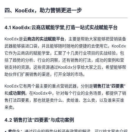
四、KooEdx，助力营销更进一步
4.1 KooEdx:云商店赋能学堂,打造一站式实战赋能平台
KooEdx是
云商店的实战赋能平台
，主要是帮助大家能够把营销装备
武器能够装进口袋，并且能够随时随地的便捷的去使用它。KooEdx
它作为云商店的赋能学堂，汇聚了十几类行业项目的实战经验，包
括了趋势的分析、行业的洞察，还有销售的打法，成功的案例和营
销支持的资源。这些资源通过KooEdx分享给大家之后，希望能够帮
助伙伴们扩展销售的渠道，打开全球的市场。
KooEdx它有两个最主要的重点营销武器，分别是
销售打法
“
四要素
”
和
成功案例
。在KooEdx中，针对每个行业的业务场景，都提供了销
售打法四要素，那也就是卖什么、卖给谁、怎么卖，以及谁来买谁
来卖。
4.2 销售打法“四要素”与成功案例
•
卖什么：
通过行业的趋势分析还有政策的解读，可以给大家去介绍