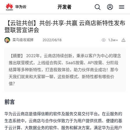
开发者
返
【云驻共创】共创·共享·共赢 云商店新特性发布
回
暨联营宣讲会
菜鸟级攻城狮
2022/06/18
1.3w+
举
报
【摘要】 2022年，云商店持续创新，秉承以客户为中心的理念
推出联营模式，上线组合购买、SaaS按需、API按需、分阶段
个
结算等多种新特性，打造极致体验，助力伙伴商业成功！那今
天我们就来和大家聊一聊，这些新模式、新特性都有哪些价
我
人
值？
的
主
前言
开
页
华为云云商店是值得信赖的软件及服务交易交付平台。在云服务的
生态系统中，云商店与合作伙伴致力于为用户提供优质、便捷的基
发
于云计算、大数据业务的软件、服务和解决方案，满足华为云用户