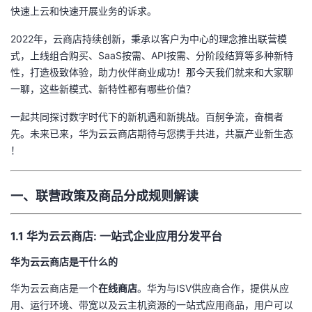
快速上云和快速开展业务的诉求。
者
2022年，云商店持续创新，秉承以客户为中心的理念推出联营模
式，上线组合购买、SaaS按需、
API
按需、分阶段结算等多种新特
我
性，打造极致体验，助力伙伴商业成功！
那今天我们就来和大家聊
一聊，这些新模式、新特性都有哪些价值？
的
我
一起共同探讨数字时代下的新机遇和新挑战。百舸争流，奋楫者
博
的
我
先。未来已来，华为云云商店期待与您携手共进，共赢产业新生态
！
客
论
的
我
坛
圈
的
我
一、联营政策及商品分成规则解读
子
直
的
我
1.1 华为云云商店: 一站式企业应用分发平台
我
播
活
的
华为云云商店是干什么的
华为云云商店是一个
在线商店
。华为与ISV供应商合作，提供从应
我
动
关
的
用、运行环境、带宽以及云主机资源的一站式应用商品，用户可以