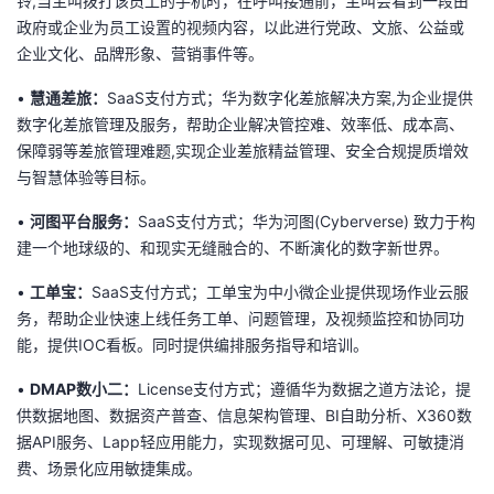
铃,当主叫拨打该员工的手机时，在呼叫接通前，主叫会看到一段由
政府或企业为员工设置的视频内容，以此进行党政、文旅、公益或
企业文化、品牌形象、营销事件等。
•
慧通差旅
：
SaaS支付方式；华为数字化差旅解决方案,为企业提供
数字化差旅管理及服务，帮助企业解决管控难、效率低、成本高、
保障弱等差旅管理难题,实现企业差旅精益管理、安全合规提质增效
与智慧体验等目标。
•
河图平台服务
：
SaaS支付方式；华为河图(Cyberverse) 致力于构
建一个地球级的、和现实无缝融合的、不断演化的数字新世界。
•
工单宝
：
SaaS支付方式；工单宝为中小微企业提供现场作业云服
务，帮助企业快速上线任务工单、问题管理，及视频监控和协同功
能，提供IOC看板。同时提供编排服务指导和培训。
•
DMAP数小二：
License支付方式；遵循华为数据之道方法论，提
供数据地图、数据资产普查、信息架构管理、BI自助分析、X360数
据API服务、Lapp轻应用能力，实现数据可见、可理解、可敏捷消
费、场景化应用敏捷集成。