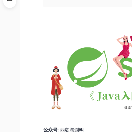
公众号
: 西魏陶渊明