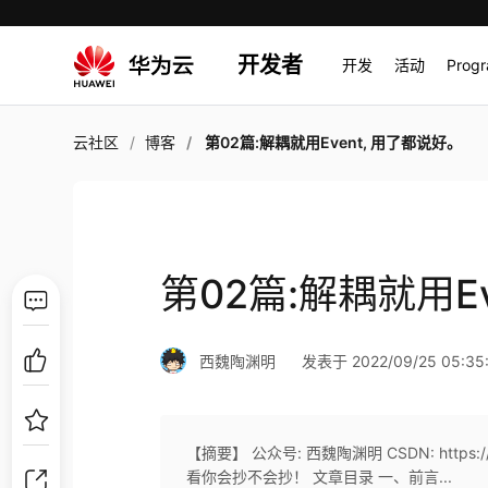
开发者
开发
活动
Prog
云社区
博客
第02篇:解耦就用Event, 用了都说好。
第02篇:解耦就用E
西魏陶渊明
发表于 2022/09/25 05:35
【摘要】 公众号: 西魏陶渊明 CSDN: https://
看你会抄不会抄！ 文章目录 一、前言...