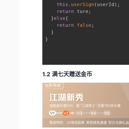
this
.
userSign
(
userId
)
;
return
 ture
;
}
else
{
return
false
;
}
}
1.2 满七天赠送金币