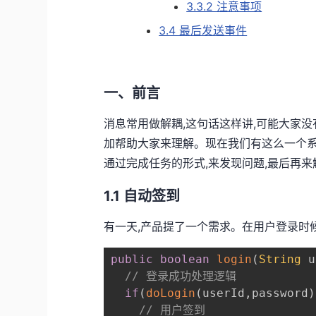
3.3.2 注意事项
3.4 最后发送事件
一、前言
消息常用做解耦,这句话这样讲,可能大家
加帮助大家来理解。现在我们有这么一个系
通过完成任务的形式,来发现问题,最后再
1.1 自动签到
有一天,产品提了一个需求。在用户登录时
public
boolean
login
(
String
 u
// 登录成功处理逻辑
if
(
doLogin
(
userId
,
password
)
// 用户签到