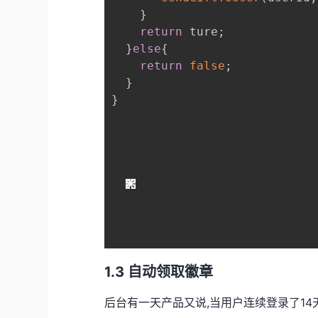
}
return
 ture
;
}
else
{
return
false
;
}
}
1.3 自动领取徽章
后台有一天产品又说,当用户连续登录了14