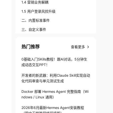
1.4 营销业务解耦
1.5 用户登录风控升级
二、内置标准事件
三、自定义事件
3.1 自定义事件
热门推荐
查看更多
3.2 定义事件监听器的两种方法
3.3 异步事件
0基础入门SKills教程！跟AI对话，5分钟生
成动态交互PPT！
3.4 最后发送事件
开发者的新武器：利用Claude Skill实现自动
化代码审查与单元测试生成
Docker 部署 Hermes Agent 完整指南（Wi
ndows / Linux 通用）
2026年6月最新Hermes Agent安装教程