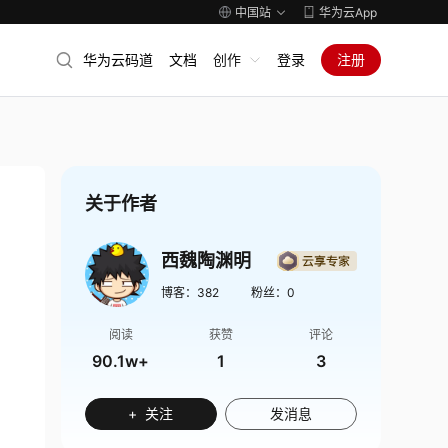
中国站
华为云App
华为云码道
文档
创作
登录
注册
关于作者
西魏陶渊明
博客：
382
粉丝：
0
阅读
获赞
评论
90.1w+
1
3
+ 关注
发消息