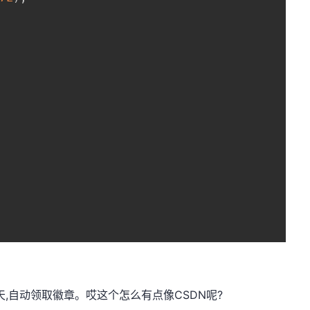
天,自动领取徽章。哎这个怎么有点像CSDN呢?