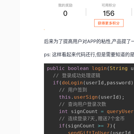
后来为了提高用户对APP的粘性,产品提了
ps: 这样看起来代码还行,但是需要知道的
public
boolean
login
(
String
 u
// 登录成功处理逻辑
if
(
doLogin
(
userId
,
password
)
// 用户签到
this
.
userSign
(
userId
)
;
// 查询用户登录次数
int
 signCount 
=
queryUser
// 连续登录7天,赠送7个金币
if
(
signCount 
>=
7
)
{
sendGiftToUser
(
userId
,