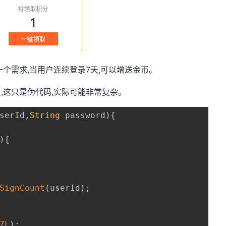
一个需求,当用户连续登录7天,可以增送金币。
是,这只是伪代码,实际可能非常复杂。
serId
,
String
 password
)
{
)
{
SignCount
(
userId
)
;
7L
)
;