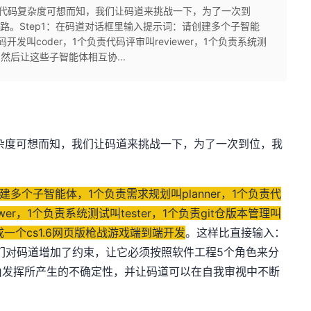
，其代码复杂度可想而知，我们让码道来挑战一下，为了一次到
的路。Step1：在码道对话框里输入提示词：请创建多个子智能
码开发叫coder，1个负责代码评审叫reviewer，1个负责系统测
er。然后让这些子智能体相互协...
复杂度可想而知，我们让码道来挑战一下，为了一次到位，我
。
建多个子智能体，1个负责需求规划叫planner，1个负责代
wer，1个负责系统测试叫tester，1个负责git仓版本管理叫
成一个cs1.6网页版枪战游戏端到端开发
。这样比直接输入：
们对码道增加了约束，让它必须按照软件工程5个角色来分
由发挥所产生的不确定性，并让码道可以在自我审视中不断