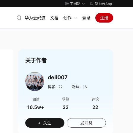
中国站
华为云App
华为云码道
文档
创作
登录
注册
关于作者
deli007
博客：
72
粉丝：
16
阅读
获赞
评论
16.5w+
22
22
+ 关注
发消息