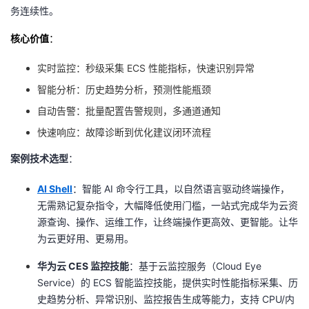
务连续性。
者
核心价值
：
我
实时监控：秒级采集 ECS 性能指标，快速识别异常
智能分析：历史趋势分析，预测性能瓶颈
的
我
自动告警：批量配置告警规则，多通道通知
博
的
我
快速响应：故障诊断到优化建议闭环流程
客
论
的
我
案例技术选型
：
AI Shell
：智能 AI 命令行工具，以自然语言驱动终端操作，
坛
圈
的
我
无需熟记复杂指令，大幅降低使用门槛，一站式完成华为云资
源查询、操作、运维工作，让终端操作更高效、更智能。让华
子
直
的
我
为云更好用、更易用。
我
播
活
的
华为云 CES 监控技能
：基于云监控服务（Cloud Eye
Service）的 ECS 智能监控技能，提供实时性能指标采集、历
我
动
关
的
史趋势分析、异常识别、监控报告生成等能力，支持 CPU/内