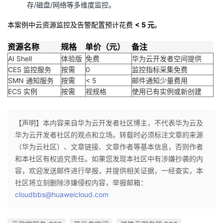
存/磁盘/网络等多维度监控。
我
注
的
开
本案例中云资源监控及告警配置预计花费
< 5 元
。
的
Programs
发
资源名称
规格
单价（元）
备注
AI Shell
支
体验版
免费
华为云开发者空间提供
者
CES 监控服务
按需
0
监控指标采集免费
SMN 通知服务
按需
< 5
邮件通知少量费用
持
学
ECS 实例
按需
视规格
使用已有实例或新创建
我
堂
【声明】本内容来自华为云开发者社区博主，不代表华为云及
的
我
我
华为云开发者社区的观点和立场。转载时必须标注文章的来源
（华为云社区）、文章链接、文章作者等基本信息，否则作者
技
的
的
我
和本社区有权追究责任。如果您发现本社区中有涉嫌抄袭的内
容，欢迎发送邮件进行举报，并提供相关证据，一经查实，本
术
云
课
的
我
社区将立刻删除涉嫌侵权内容，举报邮箱：
cloudbbs@huaweicloud.com
支
声
程
认
的
我