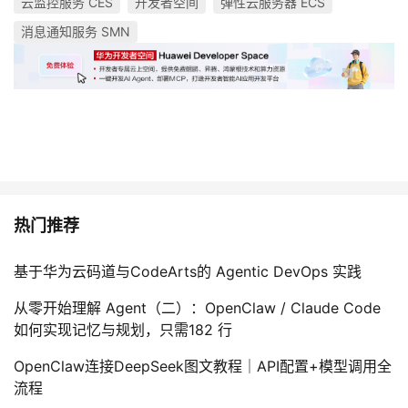
云监控服务 CES
开发者空间
弹性云服务器 ECS
持
建
证
实
的
消息通知服务 SMN
议
验
收
藏
热门推荐
基于华为云码道与CodeArts的 Agentic DevOps 实践
从零开始理解 Agent（二）：OpenClaw / Claude Code
如何实现记忆与规划，只需182 行
OpenClaw连接DeepSeek图文教程｜API配置+模型调用全
流程