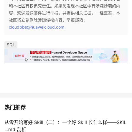
我
和本社区有权追究责任。如果您发现本社区中有涉嫌抄袭的内
注
的
开
容，欢迎发送邮件进行举报，并提供相关证据，一经查实，本
社区将立刻删除涉嫌侵权内容，举报邮箱：
的
Programs
发
cloudbbs@huaweicloud.com
支
者
SQL
持
学
我
堂
的
我
我
技
的
的
我
术
云
热门推荐
课
的
我
支
声
程
认
的
我
从零开始写好 Skill（二）：一个好 Skill 长什么样——SKIL
L.md 剖析