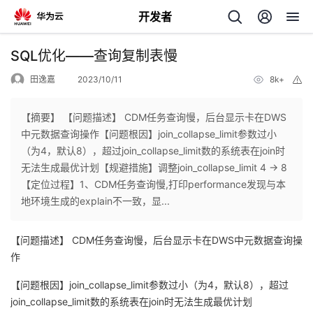
开发者
返
SQL优化——查询复制表慢
回
田逸嘉
2023/10/11
8k+
举
报
【摘要】 【问题描述】 CDM任务查询慢，后台显示卡在DWS
中元数据查询操作【问题根因】join_collapse_limit参数过小
（为4，默认8），超过join_collapse_limit数的系统表在join时
个
无法生成最优计划【规避措施】调整join_collapse_limit 4 -> 8
【定位过程】1、CDM任务查询慢,打印performance发现与本
我
人
地环境生成的explain不一致，显...
的
主
【问题描述】 CDM任务查询慢，后台显示卡在DWS中元数据查询操
作
开
页
【问题根因】join_collapse_limit参数过小（为4，默认8），超过
join_collapse_limit数的系统表在join时无法生成最优计划
发