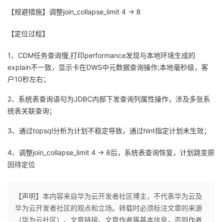
【规避措施】调整join_collapse_limit 4 -> 8
者
【定位过程】
我
1、CDM任务查询慢,打印performance发现与本地环境生成的
的
我
explain不一致，显示卡在DWS中元数据查询操作;本地毫秒级，客
户10秒左右；
博
的
我
2、系统表查询语句为JDBC内部下发查询列属性操作，涉及多张系
统表关联查询；
客
论
的
我
3、通过topsql分析为计划不稳定导致，通过hint指定计划未生效；
坛
圈
的
我
4、调整join_collapse_limit 4 -> 8后，系统表查询恢复，计划跳变原
子
直
的
我
因待定位
我
播
活
的
【声明】本内容来自华为云开发者社区博主，不代表华为云及
我
华为云开发者社区的观点和立场。转载时必须标注文章的来源
动
关
的
（华为云社区）、文章链接、文章作者等基本信息，否则作者