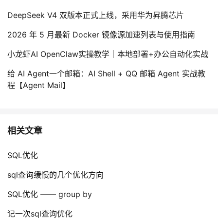
持
建
证
实
的
DeepSeek V4 双版本正式上线，采用华为昇腾芯片
议
验
收
2026 年 5 月最新 Docker 镜像源加速列表与使用指南
藏
小龙虾AI OpenClaw实操教学｜本地部署+办公自动化实战
给 AI Agent一个邮箱：AI Shell + QQ 邮箱 Agent 实战教
程【Agent Mail】
相关文章
SQL优化
sql查询缓慢的几个优化方向
SQL优化 —— group by
记一次sql查询优化