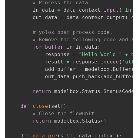
# Process the data
        in_data 
=
 data_context
.
input
(
"in_1
        out_data 
=
 data_context
.
output
(
"ou
# yolox_post process code.
# Remove the following code and ad
for
buffer
in
 in_data
:
            response 
=
"Hello World "
+
bu
            result 
=
 response
.
encode
(
'utf-
            add_buffer 
=
 modelbox
.
Buffer
(
s
            out_data
.
push_back
(
add_buffer
)
return
 modelbox
.
Status
.
StatusCode
.
def
close
(
self
)
:
# Close the flowunit
return
 modelbox
.
Status
(
)
def
data_pre
(
self
,
 data_context
)
: