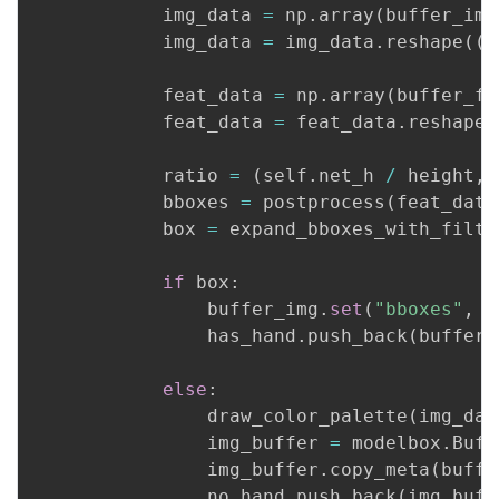
            img_data 
=
 np
.
array
(
buffer_img
            img_data 
=
 img_data
.
reshape
(
(
h
            feat_data 
=
 np
.
array
(
buffer_fe
            feat_data 
=
 feat_data
.
reshape
(
            ratio 
=
(
self
.
net_h 
/
 height
,
 
            bboxes 
=
 postprocess
(
feat_data
            box 
=
 expand_bboxes_with_filte
if
 box
:
                buffer_img
.
set
(
"bboxes"
,
 b
                has_hand
.
push_back
(
buffer_
else
:
                draw_color_palette
(
img_dat
                img_buffer 
=
 modelbox
.
Buff
                img_buffer
.
copy_meta
(
buffe
                no_hand
.
push_back
(
img_buff