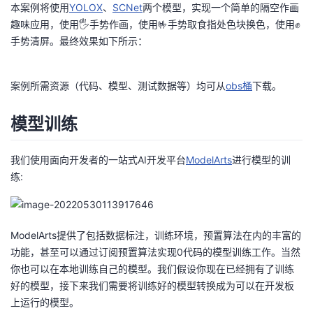
本案例将使用
YOLOX
、
SCNet
两个模型，实现一个简单的隔空作画
者
趣味应用，使用🖐手势作画，使用🤟手势取食指处色块换色，使用✊
手势清屏。最终效果如下所示：
我
案例所需资源（代码、模型、测试数据等）均可从
obs桶
下载。
的
我
模型训练
博
的
我
客
论
的
我
我们使用面向开发者的一站式AI开发平台
ModelArts
进行模型的训
练:
坛
圈
的
我
子
直
的
我
ModelArts提供了包括数据标注，训练环境，预置算法在内的丰富的
功能，甚至可以通过订阅预置算法实现0代码的模型训练工作。当然
我
播
活
的
你也可以在本地训练自己的模型。我们假设你现在已经拥有了训练
好的模型，接下来我们需要将训练好的模型转换成为可以在开发板
我
动
关
的
上运行的模型。