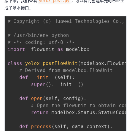
接下来，我们查看
，可以看到创建单元时已经生
yolox_post.py
成了基本接口：
# Copyright (c) Huawei Technologies Co., L
#!/usr/bin/env python
# -*- coding: utf-8 -*-
import
 _flowunit 
as
 modelbox

class
yolox_postFlowUnit
(
modelbox
.
FlowUnit
# Derived from modelbox.FlowUnit
def
__init__
(
self
)
:
super
(
)
.
__init__
(
)
def
open
(
self
,
 config
)
:
# Open the flowunit to obtain conf
return
 modelbox
.
Status
.
StatusCode
.
def
process
(
self
,
 data_context
)
: