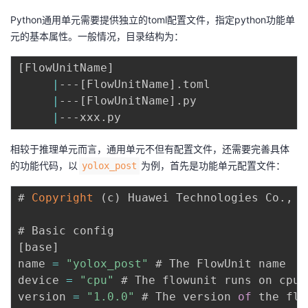
Python通用单元需要提供独立的toml配置文件，指定python功能单
元的基本属性。一般情况，目录结构为：
[
FlowUnitName
]
|
---
[
FlowUnitName
]
.toml

|
---
[
FlowUnitName
]
.py

|
相较于推理单元而言，通用单元不但有配置文件，还需要完善具体
的功能代码，以
为例，首先是功能单元配置文件：
yolox_post
# 
Copyright
(
c
)
 Huawei Technologies Co
.
,
 L
[
base
]
name 
=
"yolox_post"
 # The FlowUnit name

device 
=
"cpu"
 # The flowunit runs on cpu

version 
=
"1.0.0"
 # The version 
of
 the flo