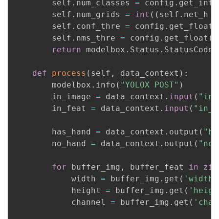
        self
.
num_classes 
=
 config
.
get_int
(
        self
.
num_grids 
=
int
(
(
self
.
net_h 
/
        self
.
conf_thre 
=
 config
.
get_float
(
        self
.
nms_thre 
=
 config
.
get_float
(
'
return
 modelbox
.
Status
.
StatusCode
.
def
process
(
self
,
 data_context
)
:
        modelbox
.
info
(
"YOLOX POST"
)
        in_image 
=
 data_context
.
input
(
"in_
        in_feat 
=
 data_context
.
input
(
"in_f
        has_hand 
=
 data_context
.
output
(
"ha
        no_hand 
=
 data_context
.
output
(
"no_
for
 buffer_img
,
 buffer_feat 
in
zip
            width 
=
 buffer_img
.
get
(
'width'
            height 
=
 buffer_img
.
get
(
'heigh
            channel 
=
 buffer_img
.
get
(
'chan