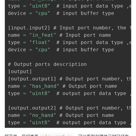
type 
=
"uint8"
  # input port data type 
,
e
.
device 
=
"cpu"
  # input buffer type

[
input
.
input2
]
 # Input port number
,
 the fo
name 
=
"in_feat"
 # Input port name

type 
=
"float"
  # input port data type 
,
e
.
device 
=
"cpu"
  # input buffer type

[
output
]
[
output
.
output1
]
 # Output port number
,
 the
name 
=
"has_hand"
 # Output port name

type 
=
"uint8"
  # output port data type 
,
e
[
output
.
output2
]
 # Output port number
,
 the
name 
=
"no_hand"
 # Output port name

type 
=
"uint8"
  # output port data type 
,
e