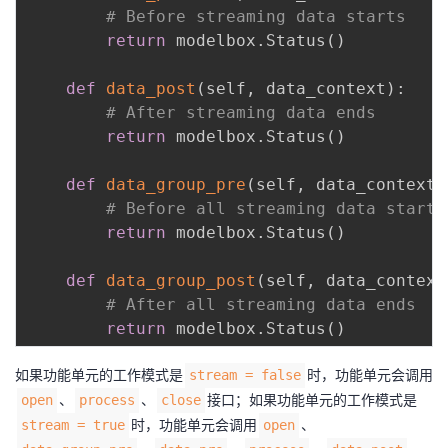
# Before streaming data starts
return
 modelbox
.
Status
(
)
def
data_post
(
self
,
 data_context
)
:
# After streaming data ends
return
 modelbox
.
Status
(
)
def
data_group_pre
(
self
,
 data_context
)
# Before all streaming data starts
return
 modelbox
.
Status
(
)
def
data_group_post
(
self
,
 data_context
# After all streaming data ends
return
 modelbox
.
Status
(
)
如果功能单元的工作模式是
时，功能单元会调用
stream = false
、
、
接口；如果功能单元的工作模式是
open
process
close
时，功能单元会调用
、
stream = true
open