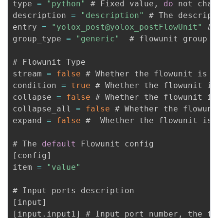
type 
=
"python"
 # Fixed value
,
do
 not chang
description 
=
"description"
 # The descript
entry 
=
"yolox_post@yolox_postFlowUnit"
 # 
group_type 
=
"generic"
  # flowunit group a
# Flowunit Type

stream 
=
false
 # Whether the flowunit is a
condition 
=
true
 # Whether the flowunit is
collapse 
=
false
 # Whether the flowunit is
collapse_all 
=
false
 # Whether the flowuni
expand 
=
false
 #  Whether the flowunit is 
# The 
default
[
config
]
item 
=
"value"
[
input
]
[
input
.
input1
]
 # Input port number
,
 the fo