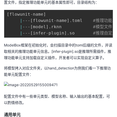
置文件，指定推理功能单元的基本属性即可，目录结构为：
[
flowunit-name
]
|
---
[
flowunit-name
]
.toml    
#推理功能单
|
---
[
model
]
.rknn            
#模型文件
|
---
[
infer-plugin
]
.so       
#推理自定义
ModelBox框架在初始化时，会扫描目录中的toml后缀的文件，并读
取相关的推理功能单元信息。[infer-plugin].so是推理所需插件，推
理功能单元支持加载自定义插件，开发者可以实现自定义算子。
将模型拷入对应文件夹，以hand_detection为例我们看一下推理功
能单元配置文件：
配置文件中有一些单元类型、模型名称、输入输出的基本配置，可
以酌情修改。
通用单元