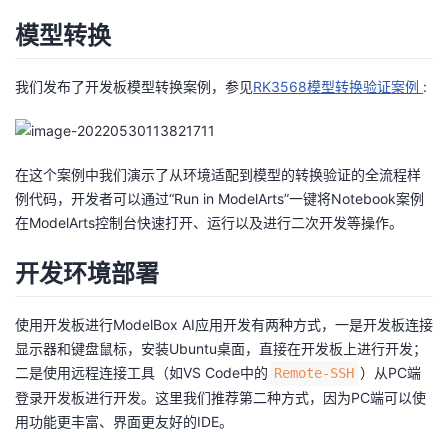
我
注
的
开
模型转换
的
Programs
发
我们发布了开发板模型转换案例，参见
RK3568模型转换验证案例
:
支
者
持
学
在这个案例中我们演示了从环境适配到模型的转换验证的全流程样
例代码，开发者可以通过“Run in ModelArts”一键将Notebook案例
我
堂
在ModelArts控制台快速打开、运行以及进行二次开发等操作。
的
我
开发环境部署
我
技
的
的
我
使用开发板进行ModelBox AI应用开发有两种方式，一是开发板连接
显示器和键盘鼠标，安装Ubuntu桌面，直接在开发板上进行开发；
术
云
课
的
我
二是使用远程连接工具（如VS Code中的
）从PC端
Remote-SSH
登录开发板进行开发。这里我们推荐第二种方式，因为PC端可以使
支
声
程
认
的
我
用功能更丰富、界面更友好的IDE。