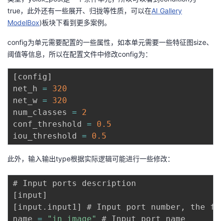
true，此外还有一些展开、归拢等性质，可以在
AI Gallery
ModelBox
)板块下看到更多案例。
config为单元需要配置的一些属性，如本单元需要一些特征图size、
阈值等信息，所以在配置文件中修改config为：
[
config
]
net_h 
=
320
net_w 
=
320
num_classes 
=
2
conf_threshold 
=
0.5
iou_threshold 
=
0.5
此外，输入输出type根据实际逻辑可能进行一些修改：
[
input
]
[
input
.
input1
]
 # Input port number
,
 the fo
name 
=
"in_image"
 # Input port name
