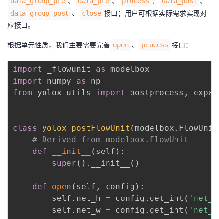
、
、
、
、
data_group_pre
data_pre
process
data_post
、
接口；用户可根据实际需求实现对
data_group_post
close
应接口。
根据单元性质，我们主要需要完善
、
接口：
open
process
import
 _flowunit 
as
import
 numpy 
as
from
 yolox_utils 
import
 postprocess
,
 expan
class
yolox_postFlowUnit
(
modelbox
.
FlowUnit
# Derived from modelbox.FlowUnit
def
__init__
(
self
)
:
super
(
)
.
__init__
(
)
def
open
(
self
,
 config
)
:
        self
.
net_h 
=
 config
.
get_int
(
'net_h
        self
.
net_w 
=
 config
.
get_int
(
'net_w