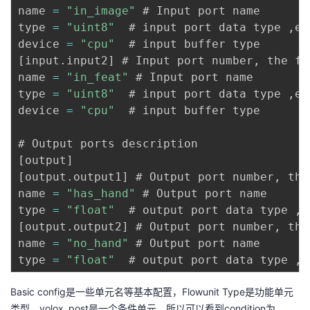
name 
=
"in_image"
 # Input port name

type 
=
"uint8"
  # input port data type 
,
e
.
device 
=
"cpu"
[
input
.
input2
]
 # Input port number
,
 the fo
name 
=
"in_feat"
 # Input port name

type 
=
"uint8"
  # input port data type 
,
e
.
device 
=
"cpu"
  # input buffer type

[
output
]
[
output
.
output1
]
 # Output port number
,
 the
name 
=
"has_hand"
 # Output port name

type 
=
"float"
  # output port data type 
,
e
[
output
.
output2
]
 # Output port number
,
 the
name 
=
"no_hand"
 # Output port name

type 
=
"float"
  # output port data type 
,
e
Basic config是一些单元名等基本配置，Flowunit Type是功能单元
类型，yolox_post是一个条件单元，所以可以看到condition为