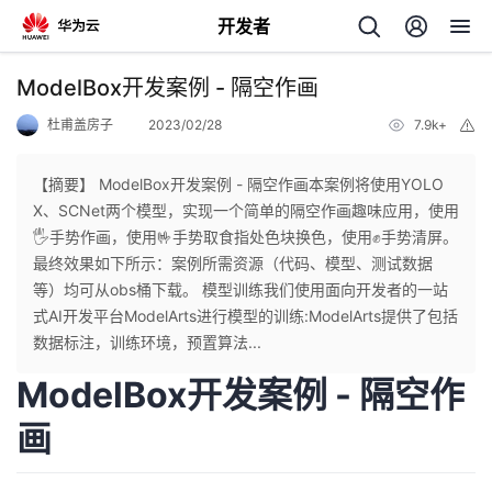
开发者
返
ModelBox开发案例 - 隔空作画
回
杜甫盖房子
2023/02/28
7.9k+
举
报
【摘要】 ModelBox开发案例 - 隔空作画本案例将使用YOLO
X、SCNet两个模型，实现一个简单的隔空作画趣味应用，使用
🖐手势作画，使用🤟手势取食指处色块换色，使用✊手势清屏。
个
最终效果如下所示：案例所需资源（代码、模型、测试数据
等）均可从obs桶下载。 模型训练我们使用面向开发者的一站
我
人
式AI开发平台ModelArts进行模型的训练:ModelArts提供了包括
数据标注，训练环境，预置算法...
的
主
ModelBox开发案例 - 隔空作
开
页
画
发