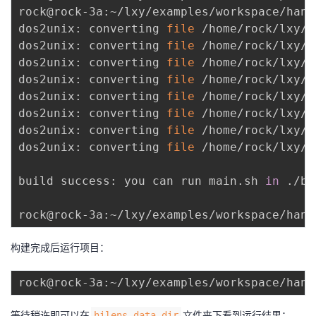
rock@rock-3a:~/lxy/examples/workspace/hand
dos2unix: converting 
file
 /home/rock/lxy/e
dos2unix: converting 
file
 /home/rock/lxy/e
dos2unix: converting 
file
 /home/rock/lxy/e
dos2unix: converting 
file
 /home/rock/lxy/e
dos2unix: converting 
file
 /home/rock/lxy/e
dos2unix: converting 
file
 /home/rock/lxy/e
dos2unix: converting 
file
 /home/rock/lxy/e
dos2unix: converting 
file
 /home/rock/lxy/e
build success: you can run main.sh 
in
 ./bi
构建完成后运行项目：
等待稍许即可以在
文件夹下看到运行结果：
hilens_data_dir