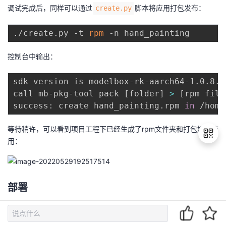
调试完成后，同样可以通过
脚本将应用打包发布：
create.py
./create.py -t 
rpm
控制台中输出：
sdk version is modelbox-rk-aarch64-1.0.8.8

call mb-pkg-tool pack 
[
folder
]
>
[
rpm file
success: create hand_painting.rpm 
in
等待稍许，可以看到项目工程下已经生成了rpm文件夹和打包好的应
用：
退
出
部署
登
录
将打包好的应用上传至华为云账号下的
obs
桶中：