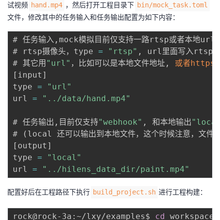
试视频
，然后打开工程目录下
hand.mp4
bin/mock_task.toml
文件，修改其中的任务输入和任务输出配置为如下内容：
# 任务输入
,
mock模拟目前仅支持一路rtsp或者本地url

# rtsp摄像头，type 
=
"rtsp"
,
 url里面写入rtsp地
# 其它用
"url"
，比如可以是本地文件地址
,
或者https
[
input
]
type 
=
"url"
url 
=
"../data/hand.mp4"
# 任务输出
,
目前仅支持
"webhook"
,
 和本地输出
"loca
# 
(
local 还可以输出到本地文件，这个时候注意，文件可
[
output
]
type 
=
"local"
url 
=
"../hilens_data_dir/paint.mp4"
配置好后在工程路径下执行
进行工程构建：
build_project.sh
rock@rock-3a:~/lxy/examples$ 
cd
 workspace/