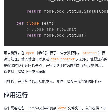
return
 modelbox
.
Status
.
StatusCode
.
def
close
(
self
)
:
# Close the flowunit
return
 modelbox
.
Status
(
)
可以看到，在
中我们进行了一些参数获取，
进行
open
process
逻辑处理，输入输出可以通过
来获取，值得注意的
data_context
是输出时我们返回的是图，在检测到手时为图附加了检测框信息，
该信息可以被下一单元获取。
同样的，完善其余通用功能单元，具体可以参考我们提供的代码。
应用运行
我们需要准备一个mp4文件拷贝到
文件夹下，我们提供了测
data