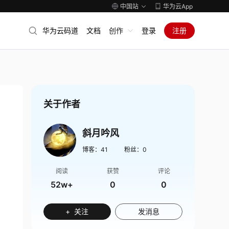
中国站
华为云App
华为云码道
文档
创作
登录
注册
关于作者
斜月吟风
博客：
41
粉丝：
0
阅读
获赞
评论
52w+
0
0
+ 关注
发消息